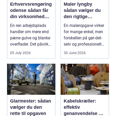
Erhvervsrengøring
Maler lyngby
odense sådan får
sådan vælger du
din virksomhed
den rigtige
mest værdi for
fagmand
En ren arbejdsplads
En maleropgave virker
pengene
handler om mere end
for mange enkel, men
pæne gulve og blanke
forskellen på gør-det-
overflader. Det påvirker
selv og professionelt
både arbejdsmi...
arbejde er of...
05 July 2026
30 June 2026
Glarmester: sådan
Kabelskræller:
vælger du den
effektiv
rette til opgaven
genanvendelse og