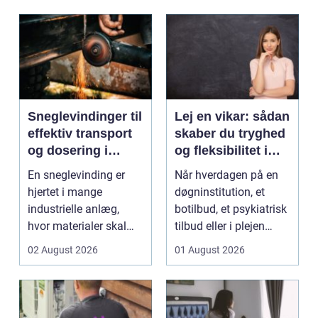
Sneglevindinger til
Lej en vikar: sådan
effektiv transport
skaber du tryghed
og dosering i
og fleksibilitet i
industrien
hverdagen
En sneglevinding er
Når hverdagen på en
hjertet i mange
døgninstitution, et
industrielle anlæg,
botilbud, et psykiatrisk
hvor materialer skal
tilbud eller i plejen
flyttes, doseres eller ...
pludselig ænd...
02 August 2026
01 August 2026