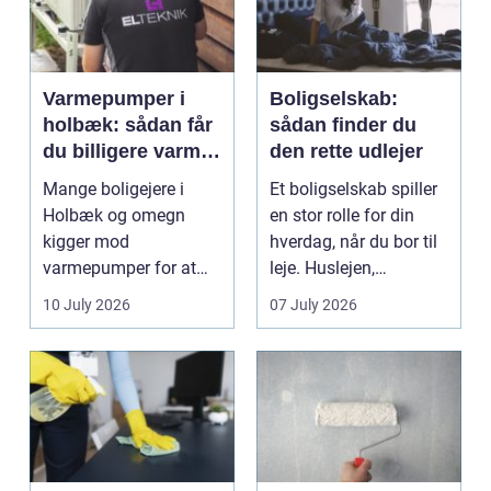
Varmepumper i
Boligselskab:
holbæk: sådan får
sådan finder du
du billigere varme
den rette udlejer
og bedre
Mange boligejere i
Et boligselskab spiller
indeklima
Holbæk og omegn
en stor rolle for din
kigger mod
hverdag, når du bor til
varmepumper for at
leje. Huslejen,
sænke
vedligeh...
10 July 2026
07 July 2026
varmeregningen og få
et sunde...