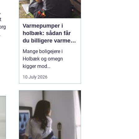
,
t
Varmepumper i
org
holbæk: sådan får
.
du billigere varme
og bedre indeklima
Mange boligejere i
Holbæk og omegn
kigger mod
varmepumper for at
10 July 2026
sænke varmeregningen
og få et sundere
indeklima. En moderne
varmepumpe udnytter
energien i luften udenfor
og omdanner den til
varme inde i huset. Det
er en enkel løsning, som