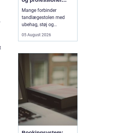
og professionel
tandpleje
Mange forbinder
tandlægestolen med
r
ubehag, støj og
nervøsitet. Alligevel er
05 August 2026
regelmæssige besøg
afgørende for både
t
sundhed og livskvalitet.
Når
du søger tandlæge
Vesterbro
, handler det
derfor ikke kun om...
Bookingsystem: