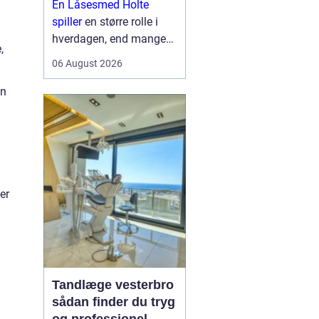
En Låsesmed Holte
hverdagen
spiller
en større rolle i
hverdagen, end mange
,
lægger mærke til. Når
06 August 2026
nøglen knækker i låsen,
døren smækker i, eller
an
der skal opgraderes til
mere moderne
sikkerhedsløsnin...
er
Tandlæge vesterbro
sådan finder du tryg