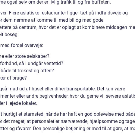
 også selv om der er livlig trafik til og fra buffeten.
r. Flere asiatiske restauranter ligger tæt på indfaldsveje og
 gør dem nemme at komme til med bil og med gode
tættere på centrum, hvor det er oplagt at kombinere middagen m
elt besøg.
 med fordel overveje:
e eller store selskaber?
forhånd, så I undgår ventetid?
 både til frokost og aften?
ker at bruge?
 også mad ud af huset eller diner transportable. Det kan være
menter eller andre begivenheder, hvor du gerne vil servere asiati
 i lejede lokaler.
t hurtigt et stamsted, når de har haft en god oplevelse med båd
er det meget, at personalet er nærværende, hjælpsomme og tage
etter og råvarer. Den personlige betjening er med til at gøre, at 