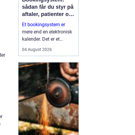
sådan får du styr på
aftaler, patienter og
tid
Et bookingsystem er
mere end en elektronisk
kalender. Det er et
værktøj, der hjælper
04 August 2026
klinikker, behandlere og
der
andre virksomheder med
at få bedre overblik over
tid, ressourcer og
kontakt til patienter eller
kun...
er
n