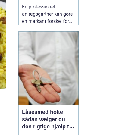
indbydende uderum
En professionel
anlægsgartner kan gøre
en markant forskel for
både udseende og
funktion i haven. Mange
i og omkring Kolding
oplever, at det kan være
svært at få
udendørsarealer til at
fungere i hverdagen. Her
kan
06 August 2026
Låsesmed holte
sådan vælger du
den rigtige hjælp til
sikkerhed i