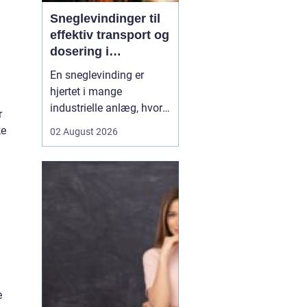
Sneglevindinger til
effektiv transport og
dosering i
industrien
En sneglevinding er
hjertet i mange
industrielle anlæg, hvor
r
materialer skal flyttes,
ke
02 August 2026
doseres eller presses
jævnt og kontrolleret.
Uanset om der er tale om
korn, slam, granulat,
spåner eller cement,
afhænger
driftsikkerheden ofte af,
hvor præcist sne...
e