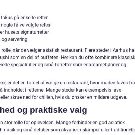
okus på enkelte retter
 nogle få velvalgte retter
ler husets signaturretter
 og servering
 rolle, når de vælger asiatisk restaurant. Flere steder i Aarhus ha
 sushi som en del af buffeten. Her kan du ofte kombinere klassis
riterede specialruller og små forretter som edamamebønner og
sker, er det en fordel at vælge en restaurant, hvor maden laves fra
å indholdet i retterne. Mange steder kan eksempelvis lave
 eller skrue ned for chilien, hvis du ønsker en mildere udgave.
hed og praktiske valg
 stor rolle for oplevelsen. Mange forbinder en god asiatisk
usik og små detaljer som akvarier, rislamper eller traditionell