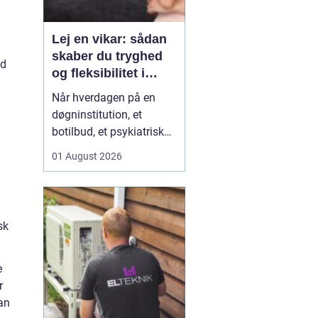
Lej en vikar: sådan
skaber du tryghed
ed
og fleksibilitet i
hverdagen
Når hverdagen på en
døgninstitution, et
botilbud, et psykiatrisk
tilbud eller i plejen
01 August 2026
pludselig ændrer sig, kan
behovet for ekstra
hænder opstå fra den
ene dag til den anden.
sk
Sygdom, ferie, akutte
indskrivninger eller
komplekse borgersager
e
presser d...
r
man