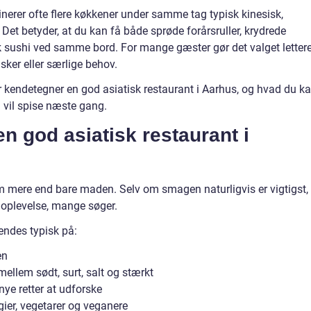
nerer ofte flere køkkener under samme tag typisk kinesisk,
Det betyder, at du kan få både sprøde forårsruller, krydrede
sk sushi ved samme bord. For mange gæster gør det valget lettere
nsker eller særlige behov.
 kendetegner en god asiatisk restaurant i Aarhus, og hvad du k
 vil spise næste gang.
n god asiatisk restaurant i
m mere end bare maden. Selv om smagen naturligvis er vigtigst, 
 oplevelse, mange søger.
endes typisk på:
en
ellem sødt, surt, salt og stærkt
ye retter at udforske
ergier, vegetarer og veganere