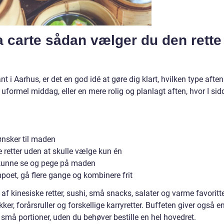
la carte sådan vælger du den rette
nt i Aarhus, er det en god idé at gøre dig klart, hvilken type aften
uformel middag, eller en mere rolig og planlagt aften, hvor I sid
 ønsker til maden
 retter uden at skulle vælge kun én
 kunne se og pege på maden
oet, gå flere gange og kombinere frit
g af kinesiske retter, sushi, små snacks, salater og varme favoritt
ker, forårsruller og forskellige karryretter. Buffeten giver også e
i små portioner, uden du behøver bestille en hel hovedret.