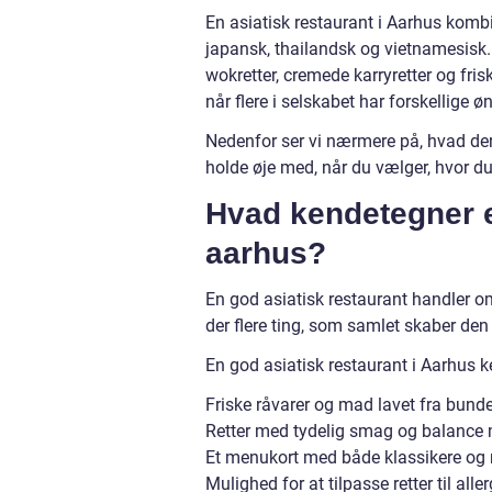
En asiatisk restaurant i Aarhus kombi
japansk, thailandsk og vietnamesisk. 
wokretter, cremede karryretter og fri
når flere i selskabet har forskellige ø
Nedenfor ser vi nærmere på, hvad der
holde øje med, når du vælger, hvor du
Hvad kendetegner e
aarhus?
En god asiatisk restaurant handler o
der flere ting, som samlet skaber den
En god asiatisk restaurant i Aarhus k
Friske råvarer og mad lavet fra bund
Retter med tydelig smag og balance m
Et menukort med både klassikere og n
Mulighed for at tilpasse retter til all