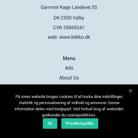
web:
www.klikko.dk
Menu
Ads
About Us
Cookies
På vores website bruges cookies til at huske dine indstillinger,
Contact
statistik og personalisering af indhold og annoncer. Denne
Sitemap
information deles med tredjepart. Ved fortsat brug af websiden
godkender du cookiepolitikken.
Ok
Privatlivspolitik