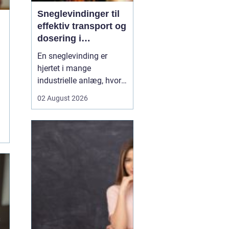
Sneglevindinger til
effektiv transport og
dosering i
industrien
En sneglevinding er
hjertet i mange
industrielle anlæg, hvor
materialer skal flyttes,
02 August 2026
doseres eller presses
jævnt og kontrolleret.
Uanset om der er tale om
korn, slam, granulat,
spåner eller cement,
afhænger
driftsikkerheden ofte af,
hvor præcist sne...