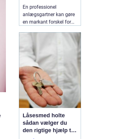
indbydende uderum
En professionel
anlægsgartner kan gøre
en markant forskel for
både udseende og
funktion i haven. Mange
i og omkring Kolding
oplever, at det kan være
svært at få
udendørsarealer til at
fungere i hverdagen. Her
kan
06 August 2026
Låsesmed holte
e
sådan vælger du
den rigtige hjælp til
sikkerhed i