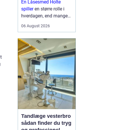
En Låsesmed Holte
hverdagen
spiller
en større rolle i
hverdagen, end mange
lægger mærke til. Når
06 August 2026
nøglen knækker i låsen,
døren smækker i, eller
der skal opgraderes til
mere moderne
t
sikkerhedsløsnin...
g
Tandlæge vesterbro
sådan finder du tryg