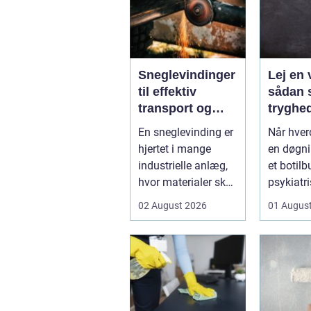
Sneglevindinger
Lej en 
til effektiv
sådan 
transport og
tryghe
dosering i
fleksibi
En sneglevinding er
Når hve
industrien
hverda
hjertet i mange
en døgni
industrielle anlæg,
et botilb
hvor materialer skal
psykiatri
flyttes, doseres eller
eller i pl
02 August 2026
01 Augus
...
pludseli