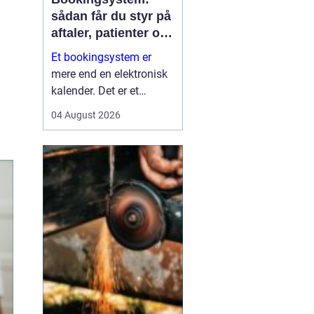
sådan får du styr på
aftaler, patienter og
tid
Et bookingsystem er
mere end en elektronisk
kalender. Det er et
værktøj, der hjælper
04 August 2026
klinikker, behandlere og
andre virksomheder med
at få bedre overblik over
tid, ressourcer og
kontakt til patienter eller
kun...