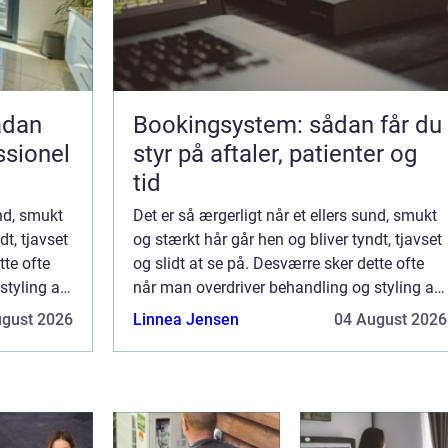
Bookingsystem: sådan får du
ssionel
styr på aftaler, patienter og
tid
und, smukt
Det er så ærgerligt når et ellers sund, smukt
dt, tjavset
og stærkt hår går hen og bliver tyndt, tjavset
tte ofte
og slidt at se på. Desværre sker dette ofte
styling af
når man overdriver behandling og styling af
håret. I ...
ugust 2026
Linnea Jensen
04 August 2026