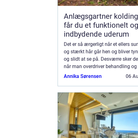
Anlægsgartner kolding såda
får du et funktionelt o
indbydende uderum
Det er så ærgerligt når et ellers s
og stærkt hår går hen og bliver tyn
og slidt at se på. Desværre sker de
når man overdriver behandling og 
håret. I ...
Annika Sørensen
06 A