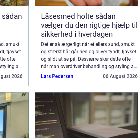
n
Låsesmed holte sådan
g
vælger du den rigtige hjælp til
sikkerhed i hverdagen
und, smukt
Det er så ærgerligt når et ellers sund, smukt
dt, tjavset
og stærkt hår går hen og bliver tyndt, tjavset
tte ofte
og slidt at se på. Desværre sker dette ofte
styling af
når man overdriver behandling og styling af
håret. I ...
ugust 2026
Lars Pedersen
06 August 2026