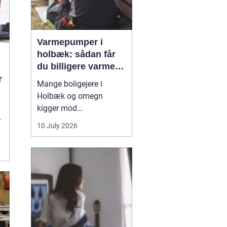
Varmepumper i
holbæk: sådan får
du billigere varme
og bedre indeklima
r
Mange boligejere i
Holbæk og omegn
kigger mod
varmepumper for at
r
10 July 2026
sænke varmeregningen
og få et sundere
.
indeklima. En moderne
varmepumpe udnytter
energien i luften udenfor
og omdanner den til
varme inde i huset. Det
er en enkel løsning, som