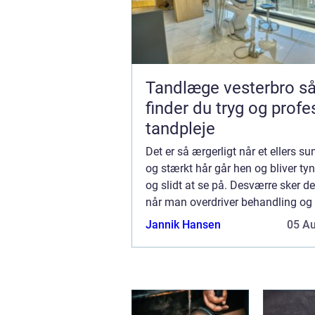
Tandlæge vesterbro sådan
finder du tryg og profe
tandpleje
Det er så ærgerligt når et ellers s
og stærkt hår går hen og bliver tyn
og slidt at se på. Desværre sker de
når man overdriver behandling og 
håret. I ...
Jannik Hansen
05 A