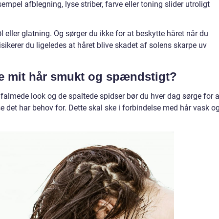
el afblegning, lyse striber, farve eller toning slider utroligt
ller glatning. Og sørger du ikke for at beskytte håret når du
kerer du ligeledes at håret blive skadet af solens skarpe uv
e mit hår smukt og spændstigt?
 falmede look og de spaltede spidser bør du hver dag sørge for a
se det har behov for. Dette skal ske i forbindelse med hår vask o