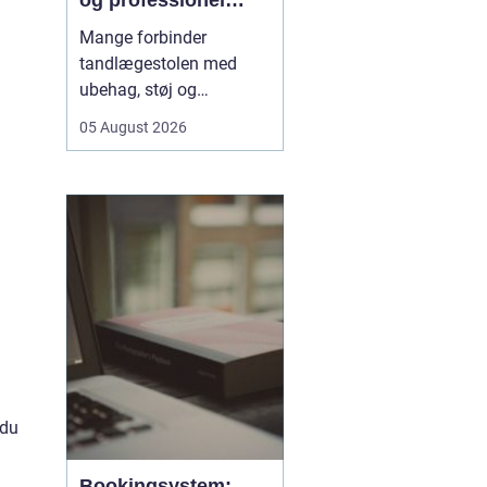
og professionel
tandpleje
Mange forbinder
tandlægestolen med
ubehag, støj og
nervøsitet. Alligevel er
05 August 2026
regelmæssige besøg
afgørende for både
sundhed og livskvalitet.
Når
du søger tandlæge
Vesterbro
, handler det
derfor ikke kun om...
 du
Bookingsystem: