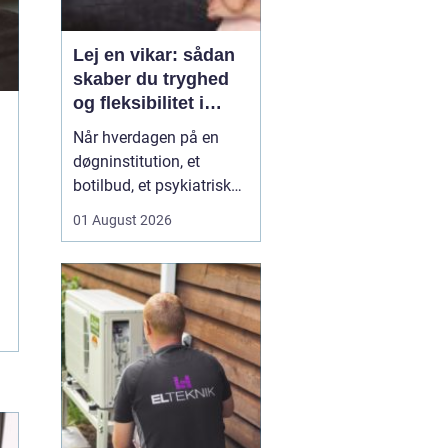
Lej en vikar: sådan
skaber du tryghed
og fleksibilitet i
hverdagen
Når hverdagen på en
døgninstitution, et
botilbud, et psykiatrisk
tilbud eller i plejen
01 August 2026
pludselig ændrer sig, kan
behovet for ekstra
hænder opstå fra den
ene dag til den anden.
Sygdom, ferie, akutte
indskrivninger eller
komplekse borgersager
presser d...