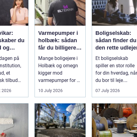
vikar:
Varmepumper i
Boligselskab:
skaber du
holbæk: sådan
sådan finder du
d og
får du billigere
den rette udleje
litet i
varme og bedre
rdagen på
Mange boligejere i
Et boligselskab
gen
indeklima
nstitution,
Holbæk og omegn
spiller en stor rolle
ud, et
kigger mod
for din hverdag, nå
sk tilbud
varmepumper for at
du bor til leje.
ejen
sænke
Huslejen, vedligeh..
t 2026
10 July 2026
07 July 2026
g ænd...
varmeregningen og
få et sunde...