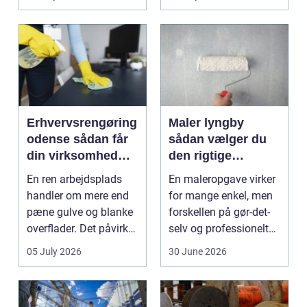
varmeregningen og få
et sunde...
Erhvervsrengøring
Maler lyngby
odense sådan får
sådan vælger du
din virksomhed
den rigtige
mest værdi for
fagmand
En ren arbejdsplads
En maleropgave virker
pengene
handler om mere end
for mange enkel, men
pæne gulve og blanke
forskellen på gør-det-
overflader. Det påvirker
selv og professionelt
både arbejdsmi...
arbejde er of...
05 July 2026
30 June 2026