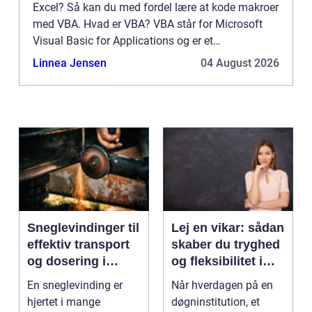
Excel? Så kan du med fordel lære at kode makroer
med VBA. Hvad er VBA? VBA står for Microsoft
Visual Basic for Applications og er et
programmerings sprog som for eksempel kan
Linnea Jensen
04 August 2026
hjælpe dig med at udvikle...
Sneglevindinger til
Lej en vikar: sådan
effektiv transport
skaber du tryghed
og dosering i
og fleksibilitet i
industrien
hverdagen
En sneglevinding er
Når hverdagen på en
hjertet i mange
døgninstitution, et