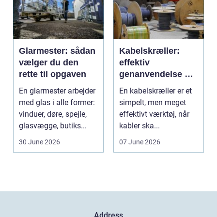
Glarmester: sådan
Kabelskræller:
vælger du den
effektiv
rette til opgaven
genanvendelse og
bedre økonomi i
En glarmester arbejder
En kabelskræller er et
kabelhåndtering
med glas i alle former:
simpelt, men meget
vinduer, døre, spejle,
effektivt værktøj, når
glasvægge, butiks...
kabler ska...
30 June 2026
07 June 2026
Address