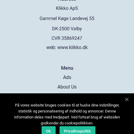
web:
www.klikko.dk
Menu
Ads
About Us
Cookies
På vores website bruges cookies til at huske dine indstillinger,
Contact
statistik og personalisering af indhold og annoncer. Denne
Sitemap
information deles med tredjepart. Ved fortsat brug af websiden
godkender du cookiepolitikken.
Ok
Privatlivspolitik