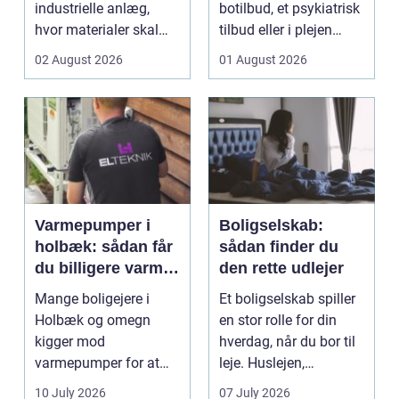
industrielle anlæg,
botilbud, et psykiatrisk
hvor materialer skal
tilbud eller i plejen
flyttes, doseres eller ...
pludselig ænd...
02 August 2026
01 August 2026
Varmepumper i
Boligselskab:
holbæk: sådan får
sådan finder du
du billigere varme
den rette udlejer
og bedre
Mange boligejere i
Et boligselskab spiller
indeklima
Holbæk og omegn
en stor rolle for din
kigger mod
hverdag, når du bor til
varmepumper for at
leje. Huslejen,
sænke
vedligeh...
10 July 2026
07 July 2026