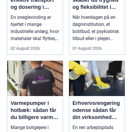
og dosering i
og fleksibilitet i
industrien
hverdagen
En sneglevinding er
Når hverdagen på en
hjertet i mange
døgninstitution, et
industrielle anlæg, hvor
botilbud, et psykiatrisk
materialer skal flyttes,
tilbud eller i plejen
doseres eller ...
pludselig ænd...
02 August 2026
01 August 2026
Varmepumper i
Erhvervsrengøring
holbæk: sådan får
odense sådan får
du billigere varme
din virksomhed
og bedre indeklima
mest værdi for
Mange boligejere i
En ren arbejdsplads
pengene