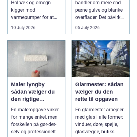
Holbæk og omegn
handler om mere end
kigger mod
pæne gulve og blanke
varmepumper for at
overflader. Det påvirker
sænke varmeregningen
både arbejdsmi...
10 July 2026
05 July 2026
og få et sunde...
Maler lyngby
Glarmester: sådan
sådan vælger du
vælger du den
den rigtige
rette til opgaven
fagmand
En maleropgave virker
En glarmester arbejder
for mange enkel, men
med glas i alle former:
forskellen på gør-det-
vinduer, døre, spejle,
selv og professionelt
glasvægge, butiks...