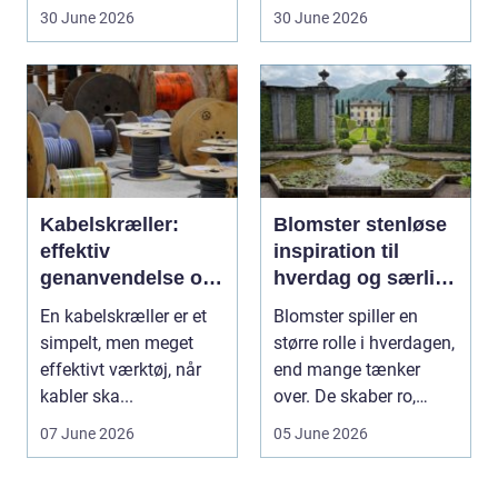
arbejde er of...
30 June 2026
30 June 2026
Kabelskræller:
Blomster stenløse
effektiv
inspiration til
genanvendelse og
hverdag og særlige
bedre økonomi i
øjeblikke
En kabelskræller er et
Blomster spiller en
kabelhåndtering
simpelt, men meget
større rolle i hverdagen,
effektivt værktøj, når
end mange tænker
kabler ska...
over. De skaber ro,
glæde og nærvær, ...
07 June 2026
05 June 2026