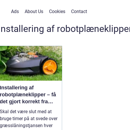
Ads
About Us
Cookies
Contact
installering af robotplæneklippe
Installering af
robotplæneklipper – få
det gjort korrekt fra
starten
Skal det være slut med at
bruge timer på at svede over
græsslåningstjansen hver