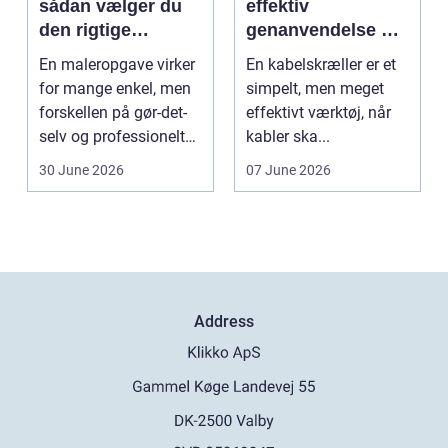
sådan vælger du
effektiv
den rigtige
genanvendelse og
fagmand
bedre økonomi i
En maleropgave virker
En kabelskræller er et
kabelhåndtering
for mange enkel, men
simpelt, men meget
forskellen på gør-det-
effektivt værktøj, når
selv og professionelt
kabler ska...
arbejde er of...
30 June 2026
07 June 2026
Address