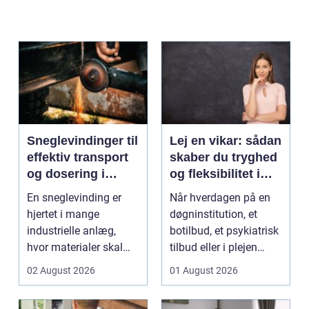
Sneglevindinger til
Lej en vikar: sådan
effektiv transport
skaber du tryghed
og dosering i
og fleksibilitet i
industrien
hverdagen
En sneglevinding er
Når hverdagen på en
hjertet i mange
døgninstitution, et
industrielle anlæg,
botilbud, et psykiatrisk
hvor materialer skal
tilbud eller i plejen
flyttes, doseres eller ...
pludselig ænd...
02 August 2026
01 August 2026