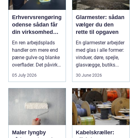
Erhvervsrengøring
Glarmester: sådan
odense sådan får
vælger du den
din virksomhed
rette til opgaven
mest værdi for
En ren arbejdsplads
En glarmester arbejder
pengene
handler om mere end
med glas i alle former:
pæne gulve og blanke
vinduer, døre, spejle,
overflader. Det påvirker
glasvægge, butiks...
både arbejdsmi...
05 July 2026
30 June 2026
Maler lyngby
Kabelskræller: