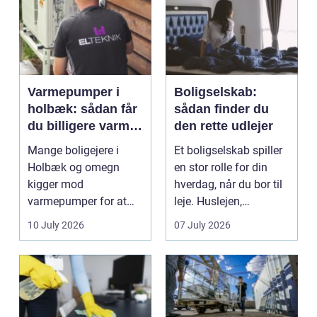
Varmepumper i
Boligselskab:
holbæk: sådan får
sådan finder du
du billigere varme
den rette udlejer
og bedre
Mange boligejere i
Et boligselskab spiller
indeklima
Holbæk og omegn
en stor rolle for din
kigger mod
hverdag, når du bor til
varmepumper for at
leje. Huslejen,
sænke
vedligeh...
10 July 2026
07 July 2026
varmeregningen og få
et sunde...