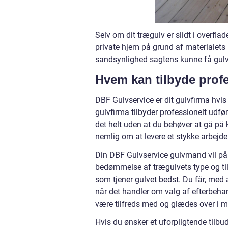
Selv om dit trægulv er slidt i overfla
private hjem på grund af materialets
sandsynlighed sagtens kunne få gulvet
Hvem kan tilbyde profe
DBF Gulvservice er dit gulvfirma hvi
gulvfirma tilbyder professionelt udfør
det helt uden at du behøver at gå på
nemlig om at levere et stykke arbejde 
Din DBF Gulvservice gulvmand vil på 
bedømmelse af trægulvets type og ti
som tjener gulvet bedst. Du får, med
når det handler om valg af efterbehan
være tilfreds med og glædes over i m
Hvis du ønsker et uforpligtende tilbud