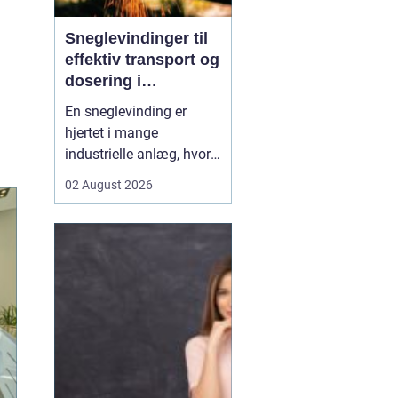
Sneglevindinger til
effektiv transport og
dosering i
industrien
En sneglevinding er
hjertet i mange
industrielle anlæg, hvor
materialer skal flyttes,
02 August 2026
doseres eller presses
jævnt og kontrolleret.
Uanset om der er tale om
korn, slam, granulat,
spåner eller cement,
afhænger
driftsikkerheden ofte af,
hvor præcist sne...