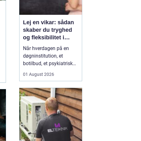
Lej en vikar: sådan
skaber du tryghed
og fleksibilitet i
hverdagen
Når hverdagen på en
døgninstitution, et
botilbud, et psykiatrisk
tilbud eller i plejen
01 August 2026
pludselig ændrer sig, kan
behovet for ekstra
hænder opstå fra den
ene dag til den anden.
Sygdom, ferie, akutte
indskrivninger eller
komplekse borgersager
presser d...