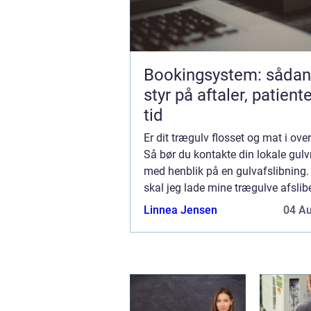
Bookingsystem: sådan 
styr på aftaler, patient
tid
Er dit trægulv flosset og mat i ove
Så bør du kontakte din lokale gu
med henblik på en gulvafslibning.
skal jeg lade mine trægulve afsli
tænker du at du lige så godt kan ..
Linnea Jensen
04 A