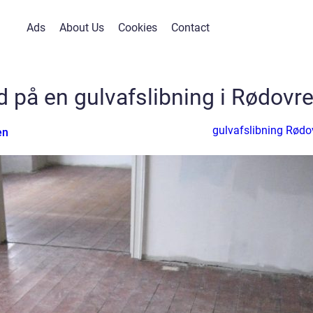
Ads
About Us
Cookies
Contact
ud på en gulvafslibning i Rødovr
gulvafslibning Rødo
en