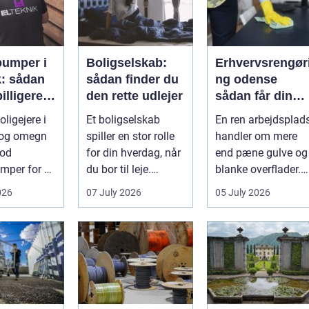
umper i
Boligselskab:
Erhvervsrengør
: sådan
sådan finder du
ng odense
illigere
den rette udlejer
sådan får din
og bedre
virksomhed
ligejere i
Et boligselskab
En ren arbejdsplad
ima
mest værdi for
og omegn
spiller en stor rolle
handler om mere
pengene
mod
for din hverdag, når
end pæne gulve og
mper for at
du bor til leje.
blanke overflader.
Huslejen, vedligeh...
Det påvirker både
026
07 July 2026
05 July 2026
gningen og
arbejdsmi...
de...