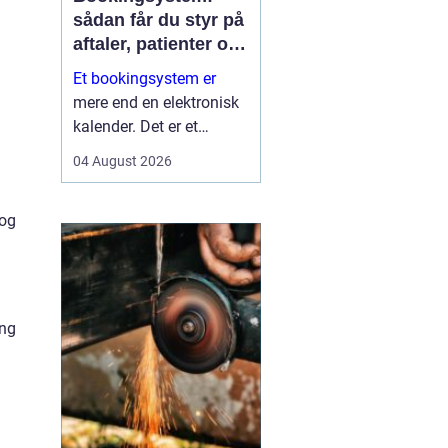
sådan får du styr på
aftaler, patienter og
tid
Et bookingsystem er
mere end en elektronisk
kalender. Det er et
værktøj, der hjælper
04 August 2026
klinikker, behandlere og
andre virksomheder med
 og
at få bedre overblik over
tid, ressourcer og
kontakt til patienter eller
kun...
ing