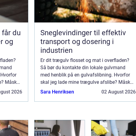
får du
Sneglevindinger til effektiv
er og
transport og dosering i
industrien
rfladen?
Er dit trægulv flosset og mat i overfladen?
lvmand
Så bør du kontakte din lokale gulvmand
 Hvorfor
med henblik på en gulvafslibning. Hvorfor
be? Måske
skal jeg lade mine trægulve afslibe? Måske
.
tænker du at du lige så godt kan ...
ugust 2026
Sara Henriksen
02 August 2026