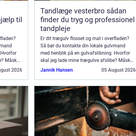
Tandlæge vesterbro sådan
jælp til
finder du tryg og professionel
tandpleje
rfladen?
Er dit trægulv flosset og mat i overfladen?
lvmand
Så bør du kontakte din lokale gulvmand
 Hvorfor
med henblik på en gulvafslibning. Hvorfor
be? Måske
skal jeg lade mine trægulve afslibe? Måske
.
tænker du at du lige så godt kan ...
ugust 2026
Jannik Hansen
05 August 2026