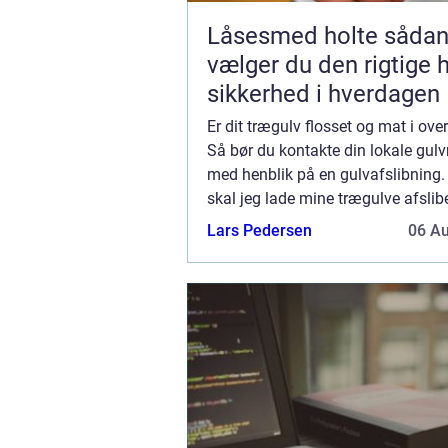
Låsesmed holte sådan
vælger du den rigtige h
sikkerhed i hverdagen
Er dit trægulv flosset og mat i ove
Så bør du kontakte din lokale gu
med henblik på en gulvafslibning.
skal jeg lade mine trægulve afsli
tænker du at du lige så godt kan ..
Lars Pedersen
06 A