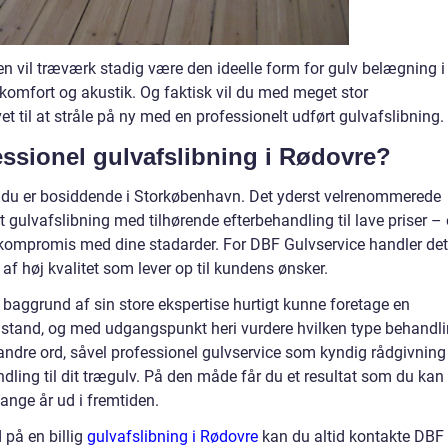
den vil træværk stadig være den ideelle form for gulv belægning i
 komfort og akustik. Og faktisk vil du med meget stor
 til at stråle på ny med en professionelt udført gulvafslibning.
ssionel gulvafslibning i Rødovre?
s du er bosiddende i Storkøbenhavn. Det yderst velrenommerede
t gulvafslibning med tilhørende efterbehandling til lave priser –
 kompromis med dine stadarder. For DBF Gulvservice handler det
af høj kvalitet som lever op til kundens ønsker.
baggrund af sin store ekspertise hurtigt kunne foretage en
lstand, og med udgangspunkt heri vurdere hvilken type behandl
 andre ord, såvel professionel gulvservice som kyndig rådgivning
dling til dit trægulv. På den måde får du et resultat som du kan
ange år ud i fremtiden.
 på en billig
gulvafslibning i Rødovre
kan du altid kontakte DBF