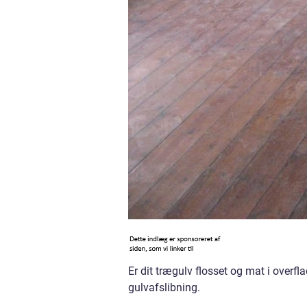
Er dit trægulv flosset og mat i over
gulvafslibning.