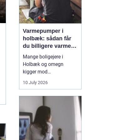
Varmepumper i
holbæk: sådan får
du billigere varme
og bedre indeklima
Mange boligejere i
Holbæk og omegn
kigger mod
varmepumper for at
10 July 2026
sænke varmeregningen
og få et sundere
indeklima. En moderne
varmepumpe udnytter
energien i luften udenfor
og omdanner den til
varme inde i huset. Det
er en enkel løsning, som