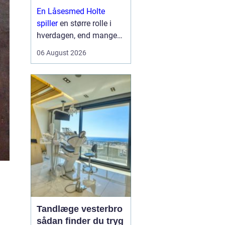
sikkerhed i
En Låsesmed Holte
hverdagen
spiller
en større rolle i
hverdagen, end mange
lægger mærke til. Når
06 August 2026
nøglen knækker i låsen,
døren smækker i, eller
der skal opgraderes til
mere moderne
sikkerhedsløsnin...
n
Tandlæge vesterbro
sådan finder du tryg