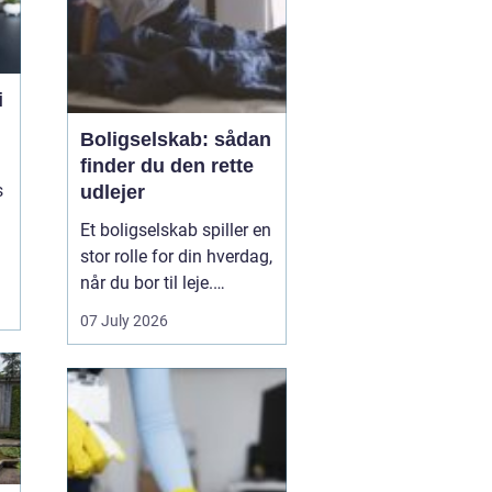
kan erstat...
i
Boligselskab: sådan
finder du den rette
s
udlejer
Et boligselskab spiller en
stor rolle for din hverdag,
når du bor til leje.
Huslejen,
07 July 2026
vedligeholdelsen,
naboerne og dialogen
med udlejer påvirker
både tryghed og trivsel.
Derfor giver det mening
at se nærmere på, hvad