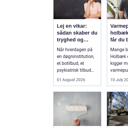
Lej en vikar:
Varmep
sådan skaber du
holbæk
tryghed og
får du b
fleksibilitet i
varme 
Når hverdagen på
Mange bo
hverdagen
indekl
en døgninstitution,
Holbæk 
et botilbud, et
kigger 
psykiatrisk tilbud
varmepu
eller i plejen
sænke
01 August 2026
10 July 2
pludselig ænd...
varmere
få et sun