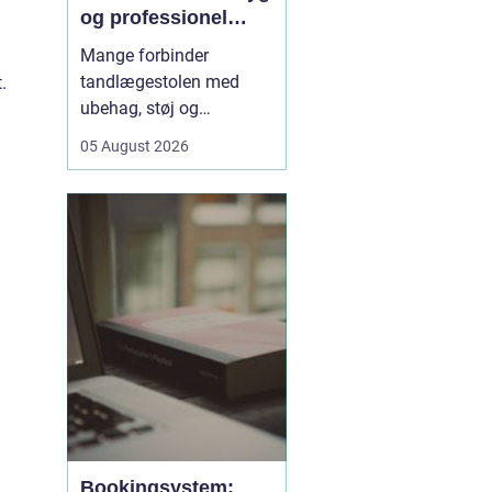
og professionel
tandpleje
Mange forbinder
tandlægestolen med
.
ubehag, støj og
nervøsitet. Alligevel er
05 August 2026
regelmæssige besøg
afgørende for både
sundhed og livskvalitet.
Når
du søger tandlæge
Vesterbro
, handler det
derfor ikke kun om...
Bookingsystem: