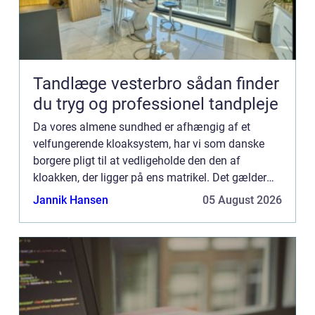
Tandlæge vesterbro sådan finder
du tryg og professionel tandpleje
Da vores almene sundhed er afhængig af et
velfungerende kloaksystem, har vi som danske
borgere pligt til at vedligeholde den den af
kloakken, der ligger på ens matrikel. Det gælder
både om det er et hus, sommerhus eller
Jannik Hansen
05 August 2026
kolonihave. Er du i tvivl om d...