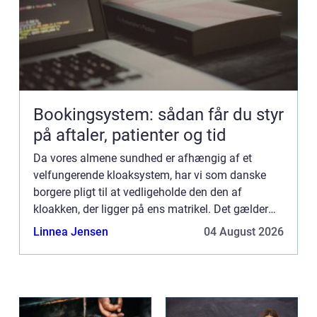
Bookingsystem: sådan får du styr
på aftaler, patienter og tid
Da vores almene sundhed er afhængig af et
velfungerende kloaksystem, har vi som danske
borgere pligt til at vedligeholde den den af
kloakken, der ligger på ens matrikel. Det gælder
både om det er et hus, sommerhus eller
Linnea Jensen
04 August 2026
kolonihave. Er du i tvivl om d...