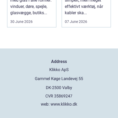
med glas i alle former:
simpelt, men meget
vinduer, døre, spejle,
effektivt værktøj, når
glasvægge, butiks...
kabler ska...
30 June 2026
07 June 2026
Address
web:
www.klikko.dk