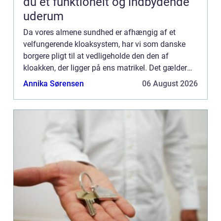
du et funktionelt og indbydende
uderum
Da vores almene sundhed er afhængig af et
velfungerende kloaksystem, har vi som danske
borgere pligt til at vedligeholde den den af
kloakken, der ligger på ens matrikel. Det gælder
både om det er et hus, sommerhus eller
Annika Sørensen
06 August 2026
kolonihave. Er du i tvivl om d...