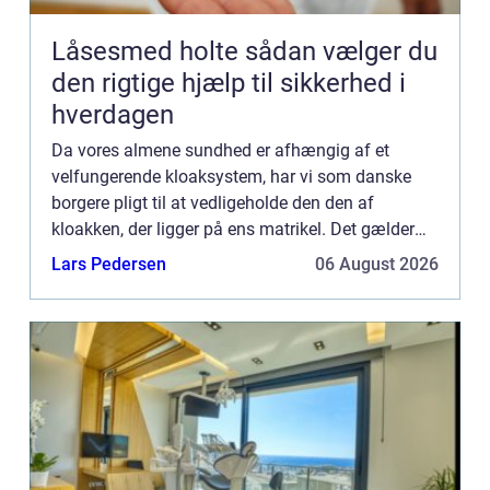
Låsesmed holte sådan vælger du
den rigtige hjælp til sikkerhed i
hverdagen
Da vores almene sundhed er afhængig af et
velfungerende kloaksystem, har vi som danske
borgere pligt til at vedligeholde den den af
kloakken, der ligger på ens matrikel. Det gælder
både om det er et hus, sommerhus eller
Lars Pedersen
06 August 2026
kolonihave. Er du i tvivl om d...