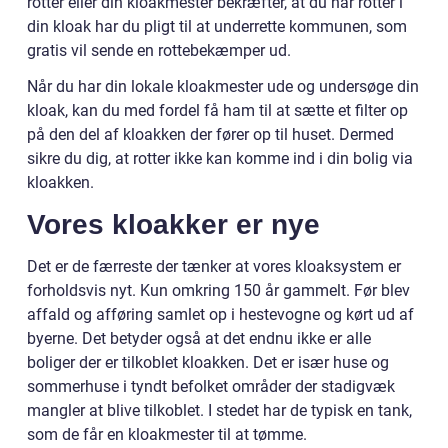
rotter eller din kloakmester bekræfter, at du har rotter i
din kloak har du pligt til at underrette kommunen, som
gratis vil sende en rottebekæmper ud.
Når du har din lokale kloakmester ude og undersøge din
kloak, kan du med fordel få ham til at sætte et filter op
på den del af kloakken der fører op til huset. Dermed
sikre du dig, at rotter ikke kan komme ind i din bolig via
kloakken.
Vores kloakker er nye
Det er de færreste der tænker at vores kloaksystem er
forholdsvis nyt. Kun omkring 150 år gammelt. Før blev
affald og afføring samlet op i hestevogne og kørt ud af
byerne. Det betyder også at det endnu ikke er alle
boliger der er tilkoblet kloakken. Det er især huse og
sommerhuse i tyndt befolket områder der stadigvæk
mangler at blive tilkoblet. I stedet har de typisk en tank,
som de får en kloakmester til at tømme.