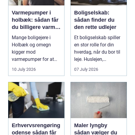
Varmepumper i
Boligselskab:
holbæk: sådan får
sådan finder du
du billigere varme
den rette udlejer
og bedre
Mange boligejere i
Et boligselskab spiller
indeklima
Holbæk og omegn
en stor rolle for din
kigger mod
hverdag, når du bor til
varmepumper for at
leje. Huslejen,
sænke
vedligeh...
10 July 2026
07 July 2026
varmeregningen og få
et sunde...
Erhvervsrengøring
Maler lyngby
odense sådan får
sådan vælger du