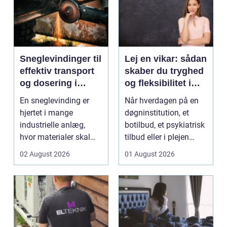
Sneglevindinger til
Lej en vikar: sådan
effektiv transport
skaber du tryghed
og dosering i
og fleksibilitet i
industrien
hverdagen
En sneglevinding er
Når hverdagen på en
hjertet i mange
døgninstitution, et
industrielle anlæg,
botilbud, et psykiatrisk
hvor materialer skal
tilbud eller i plejen
flyttes, doseres eller ...
pludselig ænd...
02 August 2026
01 August 2026