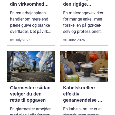
din virksomhed
den rigtige
mest værdi for
fagmand
En ren arbejdsplads
En maleropgave virker
pengene
handler om mere end
for mange enkel, men
pæne gulve og blanke
forskellen på gør-det-
overflader. Det påvirker
selv og professionelt
både arbejdsmi...
arbejde er of...
05 July 2026
30 June 2026
Glarmester: sådan
Kabelskræller:
vælger du den
effektiv
rette til opgaven
genanvendelse og
bedre økonomi i
En glarmester arbejder
En kabelskræller er et
kabelhåndtering