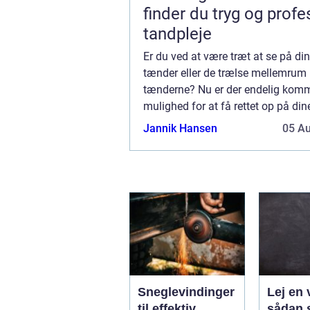
finder du tryg og profe
tandpleje
Er du ved at være træt at se på d
tænder eller de trælse mellemrum
tænderne? Nu er der endelig kom
mulighed for at få rettet op på din
så de bliver flotte og naturlige ude
Jannik Hansen
05 A
skal have de traditionelle bøjler og 
Sneglevindinger
Lej en 
til effektiv
sådan 