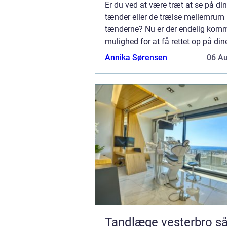
Er du ved at være træt at se på d
tænder eller de trælse mellemrum
tænderne? Nu er der endelig kom
mulighed for at få rettet op på din
så de bliver flotte og naturlige ude
Annika Sørensen
06 A
skal have de traditionelle bøjler og 
Tandlæge vesterbro sådan