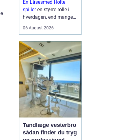
En Låsesmed Holte
hverdagen
spiller
en større rolle i
ge
hverdagen, end mange
lægger mærke til. Når
06 August 2026
nøglen knækker i låsen,
døren smækker i, eller
der skal opgraderes til
mere moderne
sikkerhedsløsnin...
Tandlæge vesterbro
sådan finder du tryg