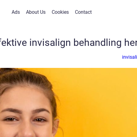
Ads
About Us
Cookies
Contact
ektive invisalign behandling he
invisal