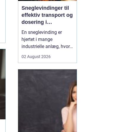
Sneglevindinger til
effektiv transport og
dosering i
industrien
En sneglevinding er
hjertet i mange
industrielle anlæg, hvor
materialer skal flyttes,
02 August 2026
doseres eller presses
jævnt og kontrolleret.
Uanset om der er tale om
korn, slam, granulat,
spåner eller cement,
afhænger
driftsikkerheden ofte af,
hvor præcist sne...