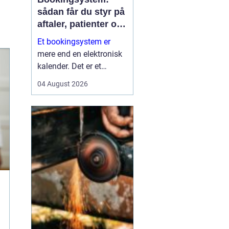
sådan får du styr på
aftaler, patienter og
tid
Et bookingsystem er
mere end en elektronisk
kalender. Det er et
værktøj, der hjælper
04 August 2026
klinikker, behandlere og
andre virksomheder med
at få bedre overblik over
tid, ressourcer og
kontakt til patienter eller
kun...