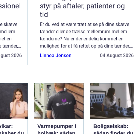
ssionel
styr på aftaler, patienter og
tid
ine skæve
Er du ved at være træt at se på dine skæve
 mellem
tænder eller de trælse mellemrum mellem
met en
tænderne? Nu er der endelig kommet en
e tænder,
mulighed for at få rettet op på dine tænder,
n, at du
så de bliver flotte og naturlige uden, at du
ugust 2026
Linnea Jensen
04 August 2026
sk...
skal have de traditionelle bøjler og sk...
vikar:
Varmepumper i
Boligselskab:
skaber du
holbæk: sådan
sådan finder du