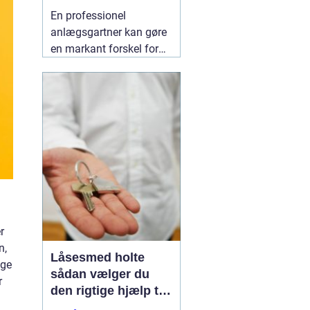
indbydende uderum
En professionel
anlægsgartner kan gøre
en markant forskel for
både udseende og
funktion i haven. Mange
i og omkring Kolding
oplever, at det kan være
svært at få
udendørsarealer til at
fungere i hverdagen. Her
kan
06 August 2026
r
n,
Låsesmed holte
nge
sådan vælger du
r
den rigtige hjælp til
sikkerhed i