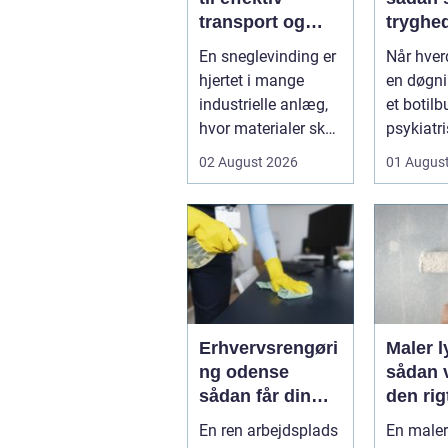
transport og
tryghe
dosering i
fleksibi
En sneglevinding er
Når hve
industrien
hverda
hjertet i mange
en døgni
industrielle anlæg,
et botilb
hvor materialer skal
psykiatri
flyttes, doseres eller
eller i pl
02 August 2026
01 Augus
...
pludseli
Erhvervsrengøri
Maler 
ng odense
sådan 
sådan får din
den rig
virksomhed
fagma
En ren arbejdsplads
En male
mest værdi for