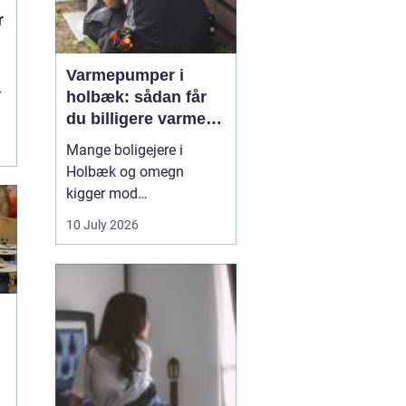
r
Varmepumper i
r
holbæk: sådan får
du billigere varme
.
og bedre indeklima
Mange boligejere i
Holbæk og omegn
kigger mod
varmepumper for at
10 July 2026
sænke varmeregningen
og få et sundere
indeklima. En moderne
varmepumpe udnytter
energien i luften udenfor
og omdanner den til
varme inde i huset. Det
er en enkel løsning, som