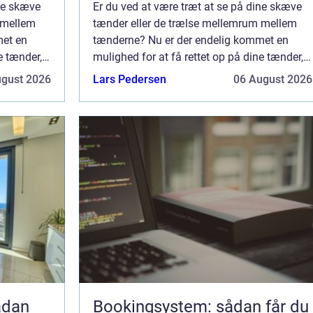
ine skæve
Er du ved at være træt at se på dine skæve
 mellem
tænder eller de trælse mellemrum mellem
met en
tænderne? Nu er der endelig kommet en
e tænder,
mulighed for at få rettet op på dine tænder,
n, at du
så de bliver flotte og naturlige uden, at du
ugust 2026
Lars Pedersen
06 August 2026
sk...
skal have de traditionelle bøjler og sk...
Bookingsystem: sådan får du