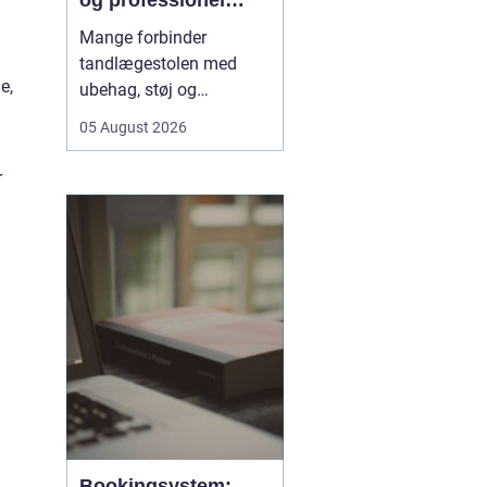
og professionel
?
tandpleje
Mange forbinder
tandlægestolen med
e,
ubehag, støj og
nervøsitet. Alligevel er
05 August 2026
regelmæssige besøg
afgørende for både
r
sundhed og livskvalitet.
Når
du søger tandlæge
Vesterbro
, handler det
derfor ikke kun om...
Bookingsystem: