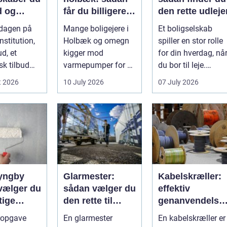
d og
får du billigere
den rette udleje
litet i
varme og bedre
rdagen på
Mange boligejere i
Et boligselskab
gen
indeklima
nstitution,
Holbæk og omegn
spiller en stor rolle
ud, et
kigger mod
for din hverdag, nå
sk tilbud
varmepumper for at
du bor til leje.
ejen
sænke
Huslejen, vedligeh..
t 2026
10 July 2026
07 July 2026
g ænd...
varmeregningen og
få et sunde...
lyngby
Glarmester:
Kabelskræller:
vælger du
sådan vælger du
effektiv
tige
den rette til
genanvendelse
nd
opgaven
og bedre
ropgave
En glarmester
En kabelskræller er
økonomi i