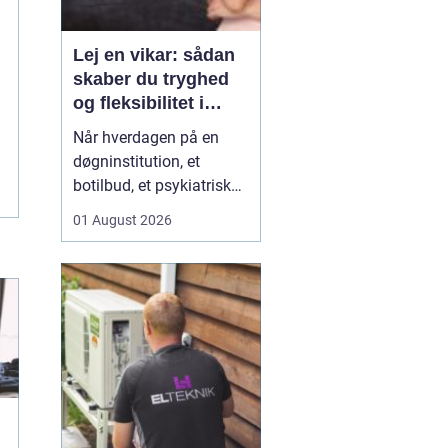
Lej en vikar: sådan
skaber du tryghed
og fleksibilitet i
hverdagen
Når hverdagen på en
døgninstitution, et
botilbud, et psykiatrisk
tilbud eller i plejen
01 August 2026
pludselig ændrer sig, kan
behovet for ekstra
hænder opstå fra den
ene dag til den anden.
Sygdom, ferie, akutte
indskrivninger eller
komplekse borgersager
presser d...