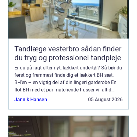
Tandlæge vesterbro sådan finder
du tryg og professionel tandpleje
Er du på jagt efter nyt, lækkert undertøj? Så bør du
først og fremmest finde dig et lækkert BH sæt.
BH’en – en vigtig del af din lingeri garderobe En
flot BH med et par matchende trusser vil altid
udgøre den mest grundlæggende del af en smuk
Jannik Hansen
05 August 2026
lingeri ...