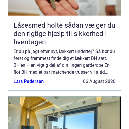
Låsesmed holte sådan vælger du
den rigtige hjælp til sikkerhed i
hverdagen
Er du på jagt efter nyt, lækkert undertøj? Så bør du
først og fremmest finde dig et lækkert BH sæt.
BH’en – en vigtig del af din lingeri garderobe En
flot BH med et par matchende trusser vil altid
udgøre den mest grundlæggende del af en smuk
Lars Pedersen
06 August 2026
lingeri ...