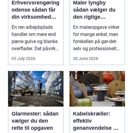
Erhvervsrengøring
Maler lyngby
odense sådan får
sådan vælger du
din virksomhed
den rigtige
mest værdi for
fagmand
En ren arbejdsplads
En maleropgave virker
pengene
handler om mere end
for mange enkel, men
pæne gulve og blanke
forskellen på gør-det-
overflader. Det påvirker
selv og professionelt
både arbejdsmi...
arbejde er of...
05 July 2026
30 June 2026
Glarmester: sådan
Kabelskræller:
vælger du den
effektiv
rette til opgaven
genanvendelse og