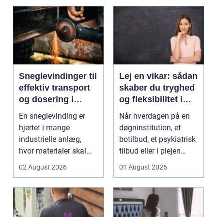
Sneglevindinger til
Lej en vikar: sådan
effektiv transport
skaber du tryghed
og dosering i
og fleksibilitet i
industrien
hverdagen
En sneglevinding er
Når hverdagen på en
hjertet i mange
døgninstitution, et
industrielle anlæg,
botilbud, et psykiatrisk
hvor materialer skal
tilbud eller i plejen
flyttes, doseres eller ...
pludselig ænd...
02 August 2026
01 August 2026