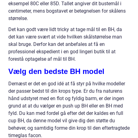
eksempel 80C eller 85D. Tallet angiver dit bustemål i
centimeter, mens bogstavet er betegnelsen for skålens
størrelse.
Det kan godt være lidt tricky at tage mål til en BH, da
det kan være svært at vide hvilken skålstørrelse man
skal bruge. Derfor kan det anbefales at få en
professionel ekspedient i en god lingeri butik til at
forestå optagelse af mål til BH.
Vælg den bedste BH model
Dernæst er det en god idé at få styr på hvilke modeller
der passer bedst til din krops type. Er du fra naturens
hånd udstyret med en flot og fyldig barm, er der ingen
grund at at du vælger en push up BH eller en BH med
fyld. Du kan med fordel gå efter det der kaldes en full
cup BH, da denne model vil give dig den støtte du
behøver, og samtidig forme din krop til den eftertragtede
timeglas facon.