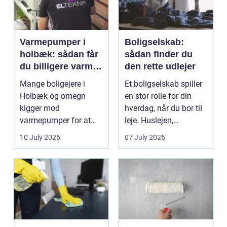
Varmepumper i
Boligselskab:
holbæk: sådan får
sådan finder du
du billigere varme
den rette udlejer
og bedre
Mange boligejere i
Et boligselskab spiller
indeklima
Holbæk og omegn
en stor rolle for din
kigger mod
hverdag, når du bor til
varmepumper for at
leje. Huslejen,
sænke
vedligeh...
10 July 2026
07 July 2026
varmeregningen og få
et sunde...