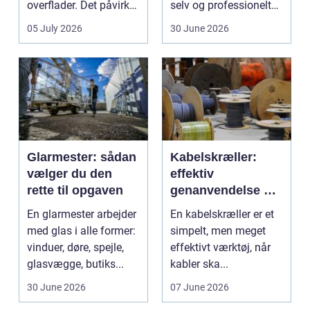
overflader. Det påvirker
selv og professionelt
både arbejdsmi...
arbejde er of...
05 July 2026
30 June 2026
Glarmester: sådan
Kabelskræller:
vælger du den
effektiv
rette til opgaven
genanvendelse og
bedre økonomi i
En glarmester arbejder
En kabelskræller er et
kabelhåndtering
med glas i alle former:
simpelt, men meget
vinduer, døre, spejle,
effektivt værktøj, når
glasvægge, butiks...
kabler ska...
30 June 2026
07 June 2026