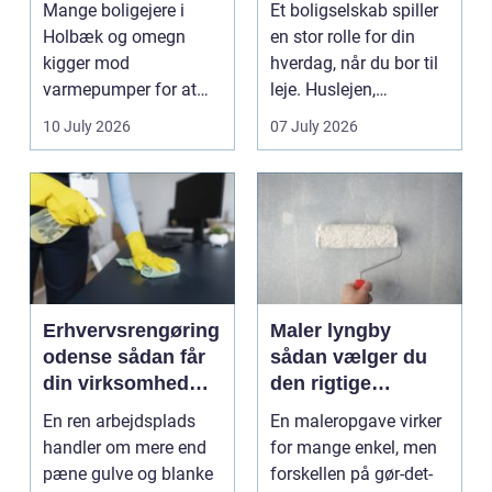
Mange boligejere i
Et boligselskab spiller
indeklima
Holbæk og omegn
en stor rolle for din
kigger mod
hverdag, når du bor til
varmepumper for at
leje. Huslejen,
sænke
vedligeh...
10 July 2026
07 July 2026
varmeregningen og få
et sunde...
Erhvervsrengøring
Maler lyngby
odense sådan får
sådan vælger du
din virksomhed
den rigtige
mest værdi for
fagmand
En ren arbejdsplads
En maleropgave virker
pengene
handler om mere end
for mange enkel, men
pæne gulve og blanke
forskellen på gør-det-