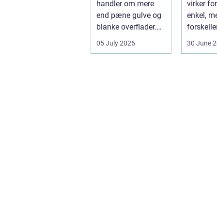
handler om mere
virker f
pengene
end pæne gulve og
enkel, m
blanke overflader.
forskelle
Det påvirker både
det-selv
05 July 2026
30 June 
arbejdsmi...
professi
arbejde e