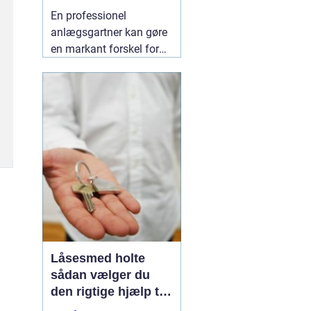
indbydende uderum
En professionel
anlægsgartner kan gøre
en markant forskel for
både udseende og
funktion i haven. Mange
i og omkring Kolding
oplever, at det kan være
svært at få
udendørsarealer til at
fungere i hverdagen. Her
kan
06 August 2026
Låsesmed holte
sådan vælger du
den rigtige hjælp til
sikkerhed i