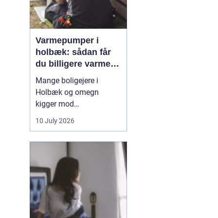
Varmepumper i
holbæk: sådan får
du billigere varme
og bedre indeklima
Mange boligejere i
Holbæk og omegn
kigger mod
varmepumper for at
10 July 2026
sænke varmeregningen
og få et sundere
indeklima. En moderne
varmepumpe udnytter
energien i luften udenfor
og omdanner den til
varme inde i huset. Det
er en enkel løsning, som