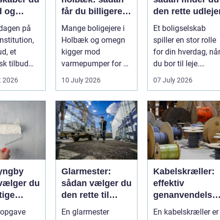
d og
får du billigere
den rette udleje
litet i
varme og bedre
rdagen på
Mange boligejere i
Et boligselskab
gen
indeklima
nstitution,
Holbæk og omegn
spiller en stor rolle
ud, et
kigger mod
for din hverdag, nå
sk tilbud
varmepumper for at
du bor til leje.
ejen
sænke
Huslejen, vedligeh..
t 2026
10 July 2026
07 July 2026
g ænd...
varmeregningen og
få et sunde...
lyngby
Glarmester:
Kabelskræller:
vælger du
sådan vælger du
effektiv
tige
den rette til
genanvendelse
nd
opgaven
og bedre
ropgave
En glarmester
En kabelskræller er
økonomi i