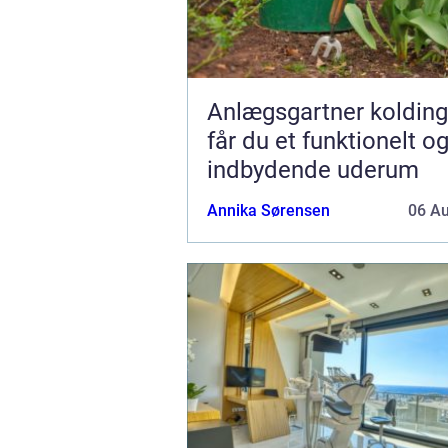
Anlægsgartner kolding såda
får du et funktionelt o
indbydende uderum
Annika Sørensen
06 A