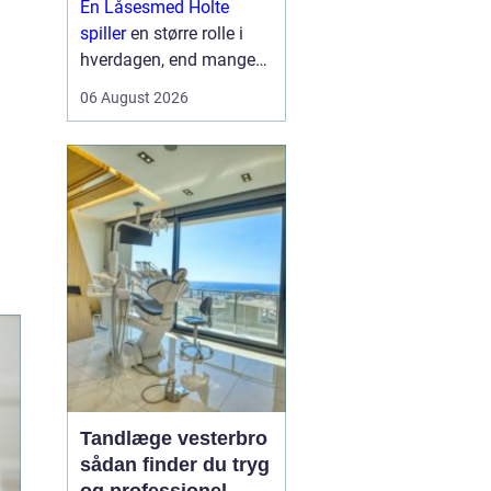
En Låsesmed Holte
hverdagen
spiller
en større rolle i
hverdagen, end mange
lægger mærke til. Når
06 August 2026
nøglen knækker i låsen,
døren smækker i, eller
der skal opgraderes til
mere moderne
sikkerhedsløsnin...
Tandlæge vesterbro
sådan finder du tryg