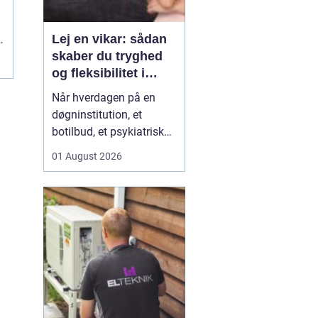
g
Lej en vikar: sådan
skaber du tryghed
og fleksibilitet i
hverdagen
Når hverdagen på en
døgninstitution, et
botilbud, et psykiatrisk
tilbud eller i plejen
01 August 2026
pludselig ændrer sig, kan
behovet for ekstra
hænder opstå fra den
ene dag til den anden.
Sygdom, ferie, akutte
indskrivninger eller
komplekse borgersager
presser d...