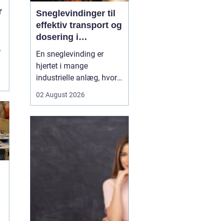
r
Sneglevindinger til
effektiv transport og
dosering i
industrien
r
En sneglevinding er
hjertet i mange
.
industrielle anlæg, hvor
materialer skal flyttes,
02 August 2026
doseres eller presses
jævnt og kontrolleret.
Uanset om der er tale om
korn, slam, granulat,
spåner eller cement,
afhænger
driftsikkerheden ofte af,
hvor præcist sne...