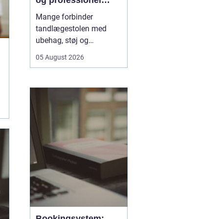
og professionel
tandpleje
Mange forbinder
tandlægestolen med
ubehag, støj og
nervøsitet. Alligevel er
05 August 2026
regelmæssige besøg
afgørende for både
sundhed og livskvalitet.
Når
du søger tandlæge
Vesterbro
, handler det
derfor ikke kun om...
Bookingsystem: