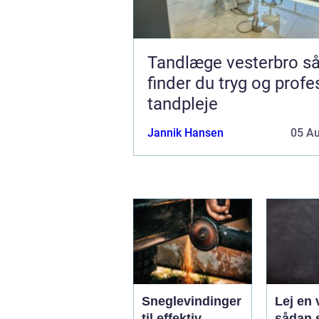
Tandlæge vesterbro sådan
finder du tryg og profe
tandpleje
Jannik Hansen
05 A
Sneglevindinger
Lej en 
til effektiv
sådan 