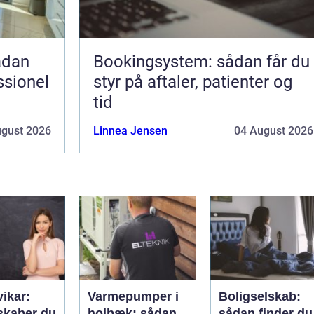
Bookingsystem: sådan får du
ssionel
styr på aftaler, patienter og
tid
ugust 2026
Linnea Jensen
04 August 2026
vikar:
Varmepumper i
Boligselskab:
skaber du
holbæk: sådan
sådan finder du