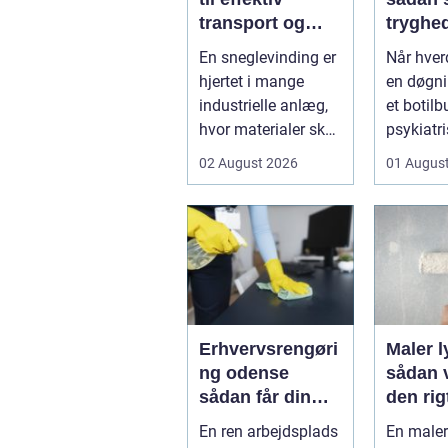
transport og
tryghe
dosering i
fleksibi
En sneglevinding er
Når hve
industrien
hverda
hjertet i mange
en døgni
industrielle anlæg,
et botilb
hvor materialer skal
psykiatri
flyttes, doseres eller
eller i pl
02 August 2026
01 Augus
...
pludseli
Erhvervsrengøri
Maler 
ng odense
sådan 
sådan får din
den rig
virksomhed
fagma
En ren arbejdsplads
En male
mest værdi for