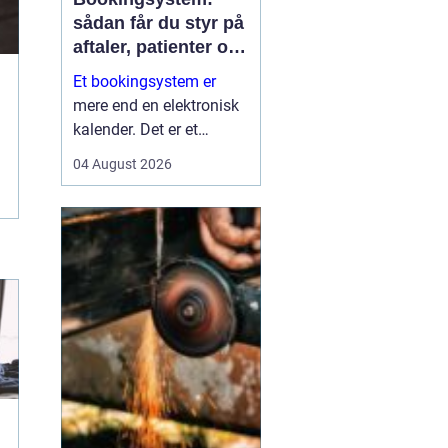
sådan får du styr på
aftaler, patienter og
tid
Et bookingsystem er
mere end en elektronisk
kalender. Det er et
værktøj, der hjælper
04 August 2026
klinikker, behandlere og
andre virksomheder med
at få bedre overblik over
tid, ressourcer og
kontakt til patienter eller
kun...