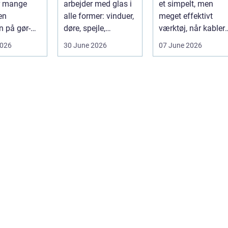
or mange
arbejder med glas i
et simpelt, men
kabelhåndterin
en
alle former: vinduer,
meget effektivt
n på gør-
døre, spejle,
værktøj, når kabler
 og
glasvægge, butiks...
ska...
2026
30 June 2026
07 June 2026
onelt
r of...