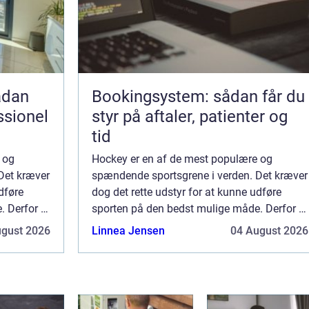
Bookingsystem: sådan får du
ssionel
styr på aftaler, patienter og
tid
 og
Hockey er en af de mest populære og
Det kræver
spændende sportsgrene i verden. Det kræver
dføre
dog det rette udstyr for at kunne udføre
 Derfor er
sporten på den bedst mulige måde. Derfor er
omfatt...
det vigtigt at finde en pålidelig og omfatt...
ugust 2026
Linnea Jensen
04 August 2026