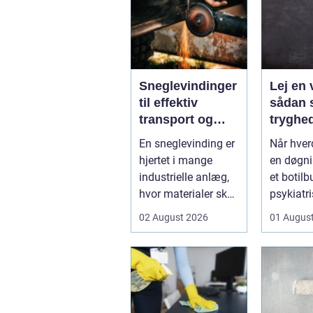
Sneglevindinger
Lej en 
til effektiv
sådan 
transport og
tryghe
dosering i
fleksibi
En sneglevinding er
Når hve
industrien
hverda
hjertet i mange
en døgni
industrielle anlæg,
et botilb
hvor materialer skal
psykiatri
flyttes, doseres eller
eller i pl
02 August 2026
01 Augus
...
pludseli