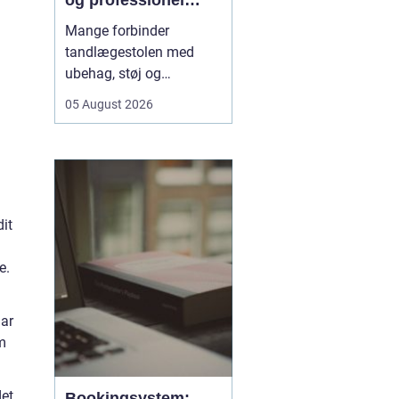
og professionel
tandpleje
Mange forbinder
tandlægestolen med
ubehag, støj og
nervøsitet. Alligevel er
05 August 2026
regelmæssige besøg
afgørende for både
sundhed og livskvalitet.
Når
du søger tandlæge
Vesterbro
, handler det
derfor ikke kun om...
it
e.
har
m
det
Bookingsystem: