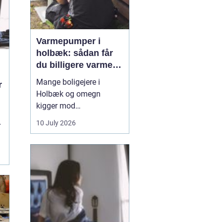
Varmepumper i
holbæk: sådan får
du billigere varme
og bedre indeklima
Mange boligejere i
r
Holbæk og omegn
kigger mod
varmepumper for at
10 July 2026
r
sænke varmeregningen
og få et sundere
.
indeklima. En moderne
varmepumpe udnytter
energien i luften udenfor
og omdanner den til
varme inde i huset. Det
er en enkel løsning, som