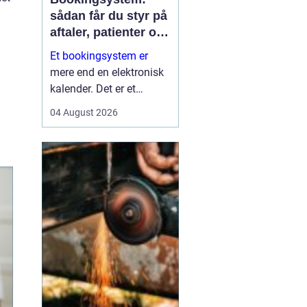
sådan får du styr på
aftaler, patienter og
tid
Et bookingsystem er
mere end en elektronisk
kalender. Det er et
værktøj, der hjælper
04 August 2026
klinikker, behandlere og
andre virksomheder med
at få bedre overblik over
tid, ressourcer og
kontakt til patienter eller
kun...