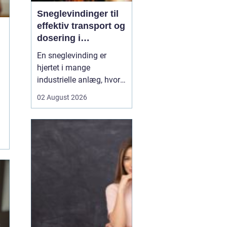
Sneglevindinger til
effektiv transport og
dosering i
industrien
En sneglevinding er
hjertet i mange
industrielle anlæg, hvor
materialer skal flyttes,
02 August 2026
doseres eller presses
jævnt og kontrolleret.
Uanset om der er tale om
korn, slam, granulat,
spåner eller cement,
afhænger
driftsikkerheden ofte af,
hvor præcist sne...