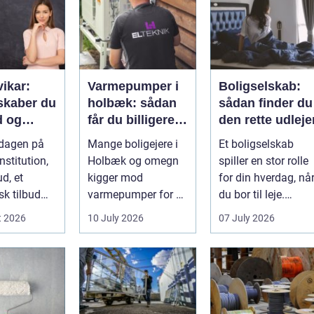
vikar:
Varmepumper i
Boligselskab:
skaber du
holbæk: sådan
sådan finder du
d og
får du billigere
den rette udleje
litet i
varme og bedre
rdagen på
Mange boligejere i
Et boligselskab
gen
indeklima
nstitution,
Holbæk og omegn
spiller en stor rolle
ud, et
kigger mod
for din hverdag, nå
sk tilbud
varmepumper for at
du bor til leje.
ejen
sænke
Huslejen, vedligeh..
t 2026
10 July 2026
07 July 2026
g ænd...
varmeregningen og
få et sunde...