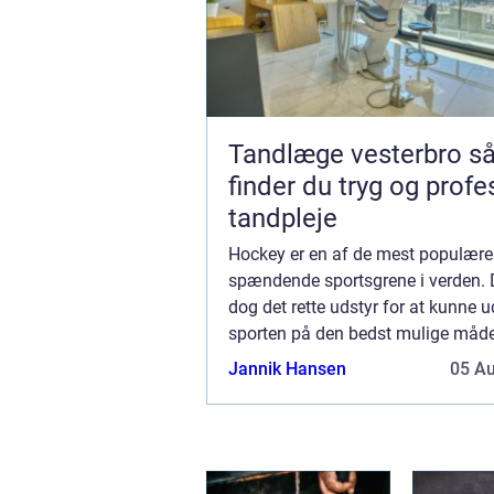
Tandlæge vesterbro sådan
finder du tryg og profe
tandpleje
Hockey er en af de mest populære
spændende sportsgrene i verden. 
dog det rette udstyr for at kunne u
sporten på den bedst mulige måde.
det vigtigt at finde en pålidelig og 
Jannik Hansen
05 A