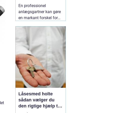
indbydende uderum
En professionel
anlægsgartner kan gøre
en markant forskel for
både udseende og
funktion i haven. Mange
i og omkring Kolding
oplever, at det kan være
svært at få
udendørsarealer til at
fungere i hverdagen. Her
kan
06 August 2026
Låsesmed holte
sådan vælger du
det
den rigtige hjælp til
sikkerhed i