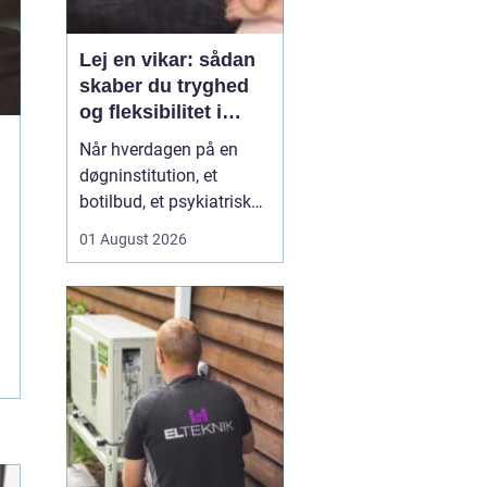
Lej en vikar: sådan
skaber du tryghed
og fleksibilitet i
hverdagen
Når hverdagen på en
døgninstitution, et
botilbud, et psykiatrisk
tilbud eller i plejen
01 August 2026
pludselig ændrer sig, kan
behovet for ekstra
hænder opstå fra den
ene dag til den anden.
Sygdom, ferie, akutte
indskrivninger eller
komplekse borgersager
presser d...