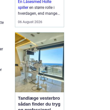
En Låsesmed Holte
hverdagen
spiller
en større rolle i
hverdagen, end mange
lægger mærke til. Når
06 August 2026
kte
nøglen knækker i låsen,
døren smækker i, eller
der skal opgraderes til
mere moderne
sikkerhedsløsnin...
er
er
Tandlæge vesterbro
sådan finder du tryg