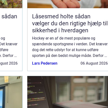
n
Låsesmed holte sådan
g
vælger du den rigtige hjælp til
sikkerhed i hverdagen
 og
Hockey er en af de mest populære og
Det kræver
spændende sportsgrene i verden. Det kræver
dføre
dog det rette udstyr for at kunne udføre
 Derfor er
sporten på den bedst mulige måde. Derfor er
omfatt...
det vigtigt at finde en pålidelig og omfatt...
ugust 2026
Lars Pedersen
06 August 2026