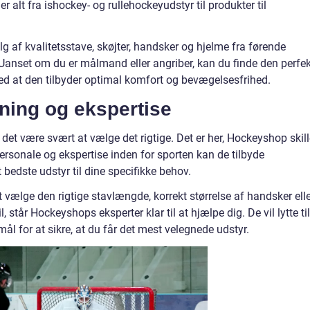
er alt fra ishockey- og rullehockeyudstyr til produkter til
 af kvalitetsstave, skøjter, handsker og hjelme fra førende
anset om du er målmand eller angriber, kan du finde den perfe
ed at den tilbyder optimal komfort og bevægelsesfrihed.
dning og ekspertise
det være svært at vælge det rigtige. Det er her, Hockeyshop skill
personale og ekspertise inden for sporten kan de tilbyde
t bedste udstyr til dine specifikke behov.
t vælge den rigtige stavlængde, korrekt størrelse af handsker ell
il, står Hockeyshops eksperter klar til at hjælpe dig. De vil lytte til
mål for at sikre, at du får det mest velegnede udstyr.