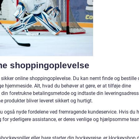
ne shoppingoplevelse
ikker online shoppingoplevelse. Du kan nemt finde og bestille d
e hjemmeside. Alt, hvad du behøver at gøre, er at tilføje dine
e din foretrukne betalingsmetode og indtaste din leveringsadress
 produkter bliver leveret sikkert og hurtigt.
u også nyde fordelene ved fremragende kundeservice. Hvis du 
g for yderligere assistance, er deres venlige og hjælpsomme tea
hockeyspiller eller bare starter din hockeyrejse, er Hockeyshop 