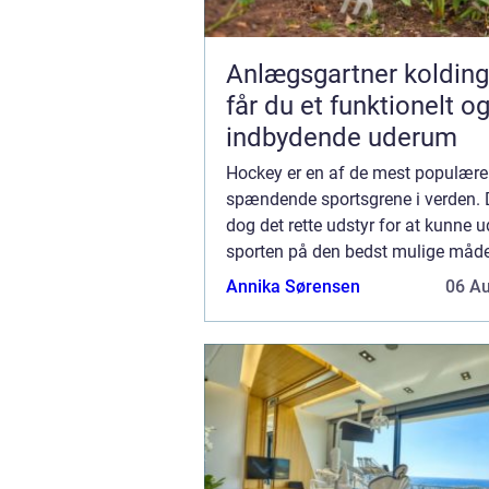
Anlægsgartner kolding såda
får du et funktionelt o
indbydende uderum
Hockey er en af de mest populære
spændende sportsgrene i verden. 
dog det rette udstyr for at kunne u
sporten på den bedst mulige måde.
det vigtigt at finde en pålidelig og 
Annika Sørensen
06 A