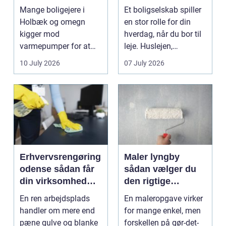
og bedre
Mange boligejere i
Et boligselskab spiller
indeklima
Holbæk og omegn
en stor rolle for din
kigger mod
hverdag, når du bor til
varmepumper for at
leje. Huslejen,
sænke
vedligeh...
10 July 2026
07 July 2026
varmeregningen og få
et sunde...
Erhvervsrengøring
Maler lyngby
odense sådan får
sådan vælger du
din virksomhed
den rigtige
mest værdi for
fagmand
En ren arbejdsplads
En maleropgave virker
pengene
handler om mere end
for mange enkel, men
pæne gulve og blanke
forskellen på gør-det-