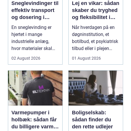
Sneglevindinger til
Lej en vikar: sådan
effektiv transport
skaber du tryghed
og dosering i
og fleksibilitet i
industrien
hverdagen
En sneglevinding er
Når hverdagen på en
hjertet i mange
døgninstitution, et
industrielle anlæg,
botilbud, et psykiatrisk
hvor materialer skal
tilbud eller i plejen
flyttes, doseres eller ...
pludselig ænd...
02 August 2026
01 August 2026
Varmepumper i
Boligselskab:
holbæk: sådan får
sådan finder du
du billigere varme
den rette udlejer