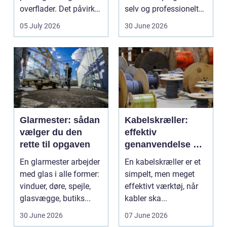
overflader. Det påvirker
selv og professionelt
både arbejdsmi...
arbejde er of...
05 July 2026
30 June 2026
Glarmester: sådan
Kabelskræller:
vælger du den
effektiv
rette til opgaven
genanvendelse og
bedre økonomi i
En glarmester arbejder
En kabelskræller er et
kabelhåndtering
med glas i alle former:
simpelt, men meget
vinduer, døre, spejle,
effektivt værktøj, når
glasvægge, butiks...
kabler ska...
30 June 2026
07 June 2026