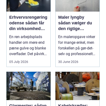
Erhvervsrengøring
Maler lyngby
odense sådan får
sådan vælger du
din virksomhed
den rigtige
mest værdi for
fagmand
En ren arbejdsplads
En maleropgave virker
pengene
handler om mere end
for mange enkel, men
pæne gulve og blanke
forskellen på gør-det-
overflader. Det påvirker
selv og professionelt
både arbejdsmi...
arbejde er of...
05 July 2026
30 June 2026
Glarmester: sådan
Kabelskræller: