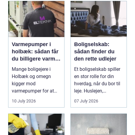
Varmepumper i
Boligselskab:
holbæk: sådan får
sådan finder du
du billigere varme
den rette udlejer
og bedre
Mange boligejere i
Et boligselskab spiller
indeklima
Holbæk og omegn
en stor rolle for din
kigger mod
hverdag, når du bor til
varmepumper for at
leje. Huslejen,
sænke
vedligeh...
10 July 2026
07 July 2026
varmeregningen og få
et sunde...