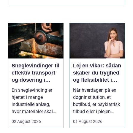
fo...
Sneglevindinger til
Lej en vikar: sådan
effektiv transport
skaber du tryghed
og dosering i
og fleksibilitet i
industrien
hverdagen
En sneglevinding er
Når hverdagen på en
hjertet i mange
døgninstitution, et
industrielle anlæg,
botilbud, et psykiatrisk
hvor materialer skal
tilbud eller i plejen
flyttes, doseres eller ...
pludselig ænd...
02 August 2026
01 August 2026