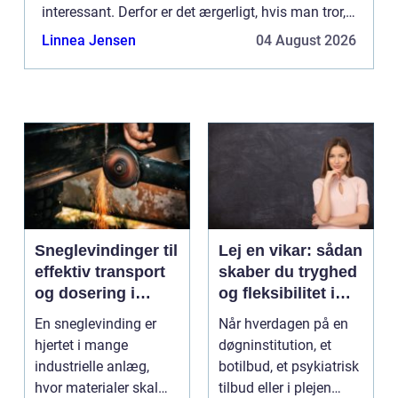
interessant. Derfor er det ærgerligt, hvis man tror,
at man er færdig, når man har afsluttet sin først...
Linnea Jensen
04 August 2026
Sneglevindinger til
Lej en vikar: sådan
effektiv transport
skaber du tryghed
og dosering i
og fleksibilitet i
industrien
hverdagen
En sneglevinding er
Når hverdagen på en
hjertet i mange
døgninstitution, et
industrielle anlæg,
botilbud, et psykiatrisk
hvor materialer skal
tilbud eller i plejen