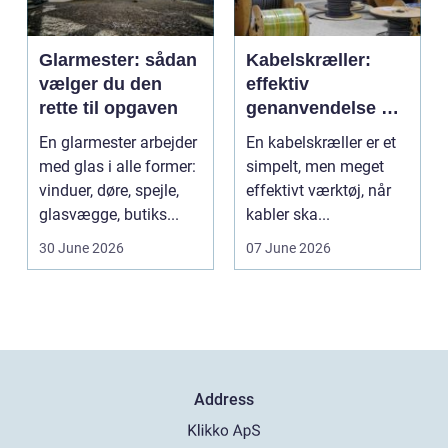
Glarmester: sådan
Kabelskræller:
vælger du den
effektiv
rette til opgaven
genanvendelse og
bedre økonomi i
En glarmester arbejder
En kabelskræller er et
kabelhåndtering
med glas i alle former:
simpelt, men meget
vinduer, døre, spejle,
effektivt værktøj, når
glasvægge, butiks...
kabler ska...
30 June 2026
07 June 2026
Address