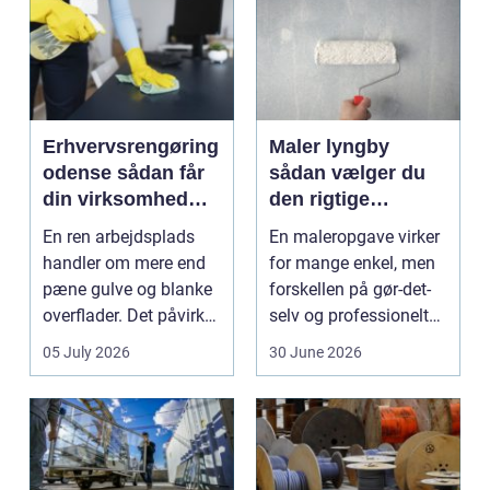
Erhvervsrengøring
Maler lyngby
odense sådan får
sådan vælger du
din virksomhed
den rigtige
mest værdi for
fagmand
En ren arbejdsplads
En maleropgave virker
pengene
handler om mere end
for mange enkel, men
pæne gulve og blanke
forskellen på gør-det-
overflader. Det påvirker
selv og professionelt
både arbejdsmi...
arbejde er of...
05 July 2026
30 June 2026