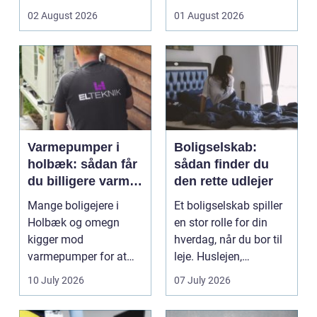
flyttes, doseres eller ...
pludselig ænd...
02 August 2026
01 August 2026
Varmepumper i
Boligselskab:
holbæk: sådan får
sådan finder du
du billigere varme
den rette udlejer
og bedre
Mange boligejere i
Et boligselskab spiller
indeklima
Holbæk og omegn
en stor rolle for din
kigger mod
hverdag, når du bor til
varmepumper for at
leje. Huslejen,
sænke
vedligeh...
10 July 2026
07 July 2026
varmeregningen og få
et sunde...