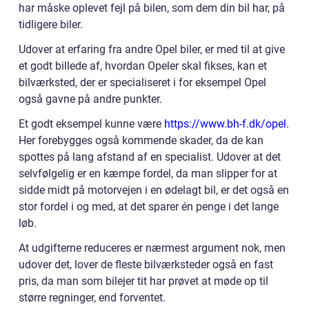
har måske oplevet fejl på bilen, som dem din bil har, på
tidligere biler.
Udover at erfaring fra andre Opel biler, er med til at give
et godt billede af, hvordan Opeler skal fikses, kan et
bilværksted, der er specialiseret i for eksempel Opel
også gavne på andre punkter.
Et godt eksempel kunne være
https://www.bh-f.dk/opel
.
Her forebygges også kommende skader, da de kan
spottes på lang afstand af en specialist. Udover at det
selvfølgelig er en kæmpe fordel, da man slipper for at
sidde midt på motorvejen i en ødelagt bil, er det også en
stor fordel i og med, at det sparer én penge i det lange
løb.
At udgifterne reduceres er nærmest argument nok, men
udover det, lover de fleste bilværksteder også en fast
pris, da man som bilejer tit har prøvet at møde op til
større regninger, end forventet.