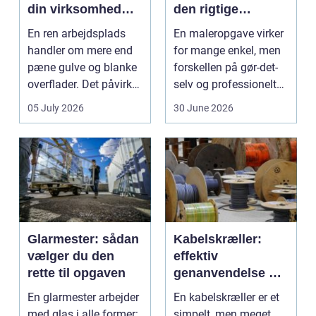
din virksomhed
den rigtige
mest værdi for
fagmand
En ren arbejdsplads
En maleropgave virker
pengene
handler om mere end
for mange enkel, men
pæne gulve og blanke
forskellen på gør-det-
overflader. Det påvirker
selv og professionelt
både arbejdsmi...
arbejde er of...
05 July 2026
30 June 2026
Glarmester: sådan
Kabelskræller:
vælger du den
effektiv
rette til opgaven
genanvendelse og
bedre økonomi i
En glarmester arbejder
En kabelskræller er et
kabelhåndtering
med glas i alle former:
simpelt, men meget