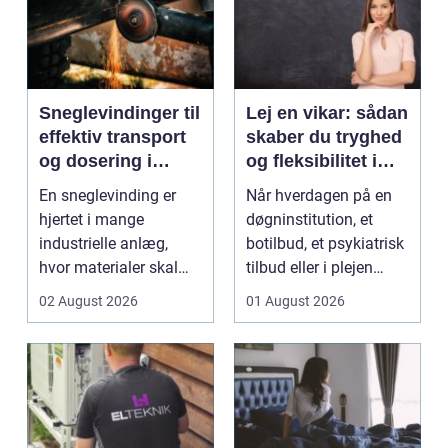
Sneglevindinger til
Lej en vikar: sådan
effektiv transport
skaber du tryghed
og dosering i
og fleksibilitet i
industrien
hverdagen
En sneglevinding er
Når hverdagen på en
hjertet i mange
døgninstitution, et
industrielle anlæg,
botilbud, et psykiatrisk
hvor materialer skal
tilbud eller i plejen
flyttes, doseres eller ...
pludselig ænd...
02 August 2026
01 August 2026