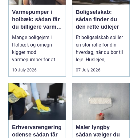
Varmepumper i
Boligselskab:
holbæk: sådan får
sådan finder du
du billigere varme
den rette udlejer
og bedre
Mange boligejere i
Et boligselskab spiller
indeklima
Holbæk og omegn
en stor rolle for din
kigger mod
hverdag, når du bor til
varmepumper for at
leje. Huslejen,
sænke
vedligeh...
10 July 2026
07 July 2026
varmeregningen og få
et sunde...
Erhvervsrengøring
Maler lyngby
odense sådan får
sådan vælger du