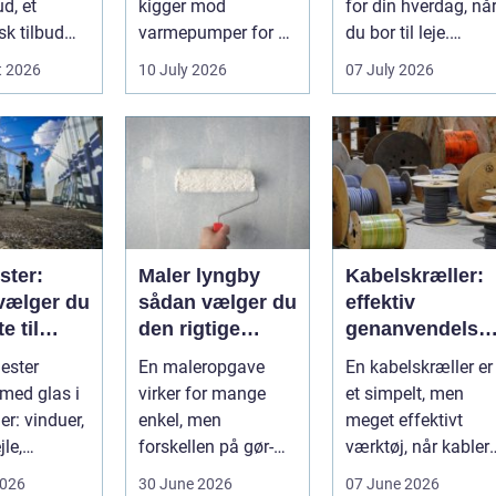
ud, et
kigger mod
for din hverdag, nå
sk tilbud
varmepumper for at
du bor til leje.
ejen
sænke
Huslejen, vedligeh..
t 2026
10 July 2026
07 July 2026
g ænd...
varmeregningen og
få et sunde...
ster:
Maler lyngby
Kabelskræller:
vælger du
sådan vælger du
effektiv
e til
den rigtige
genanvendelse
en
fagmand
og bedre
ester
En maleropgave
En kabelskræller er
økonomi i
 med glas i
virker for mange
et simpelt, men
kabelhåndterin
er: vinduer,
enkel, men
meget effektivt
jle,
forskellen på gør-
værktøj, når kabler
e, butiks...
det-selv og
ska...
2026
30 June 2026
07 June 2026