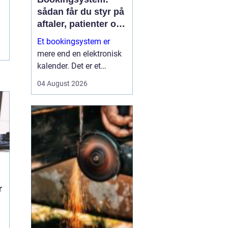
sådan får du styr på
aftaler, patienter og
tid
Et bookingsystem er
mere end en elektronisk
kalender. Det er et
værktøj, der hjælper
04 August 2026
klinikker, behandlere og
andre virksomheder med
at få bedre overblik over
tid, ressourcer og
kontakt til patienter eller
kun...
r