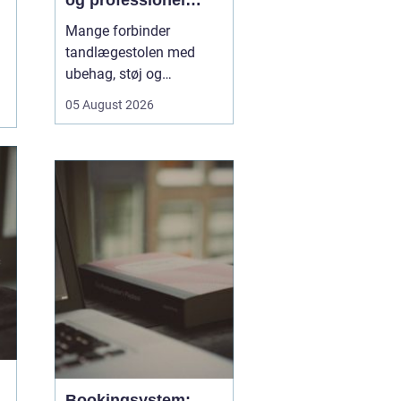
og professionel
tandpleje
Mange forbinder
tandlægestolen med
ubehag, støj og
nervøsitet. Alligevel er
05 August 2026
regelmæssige besøg
afgørende for både
sundhed og livskvalitet.
Når
du søger tandlæge
Vesterbro
, handler det
derfor ikke kun om...
Bookingsystem: