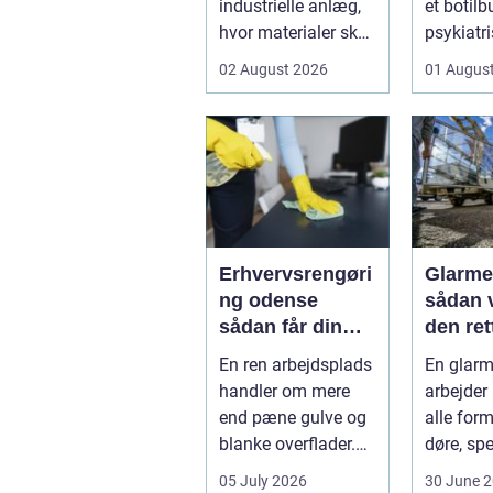
industrielle anlæg,
et botilb
hvor materialer skal
psykiatri
flyttes, doseres eller
eller i pl
02 August 2026
01 Augus
...
pludseli
Erhvervsrengøri
Glarme
ng odense
sådan 
sådan får din
den rett
virksomhed
opgav
En ren arbejdsplads
En glarm
mest værdi for
handler om mere
arbejder
pengene
end pæne gulve og
alle form
blanke overflader.
døre, spe
Det påvirker både
glasvægg
05 July 2026
30 June 