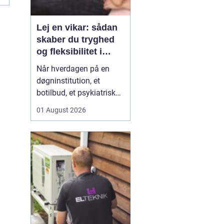
Lej en vikar: sådan
skaber du tryghed
og fleksibilitet i
hverdagen
Når hverdagen på en
døgninstitution, et
botilbud, et psykiatrisk
tilbud eller i plejen
01 August 2026
pludselig ændrer sig, kan
behovet for ekstra
hænder opstå fra den
ene dag til den anden.
Sygdom, ferie, akutte
indskrivninger eller
komplekse borgersager
presser d...