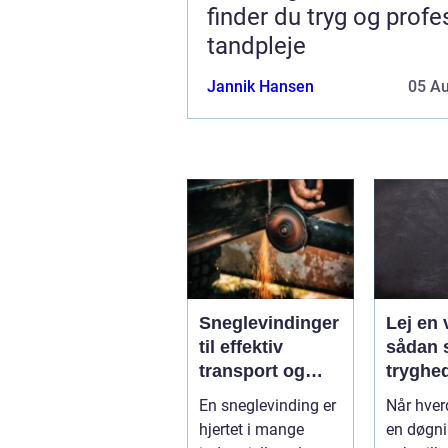
finder du tryg og profe
tandpleje
Jannik Hansen
05 A
Sneglevindinger
Lej en 
til effektiv
sådan 
transport og
tryghe
dosering i
fleksibi
En sneglevinding er
Når hve
industrien
hverda
hjertet i mange
en døgni