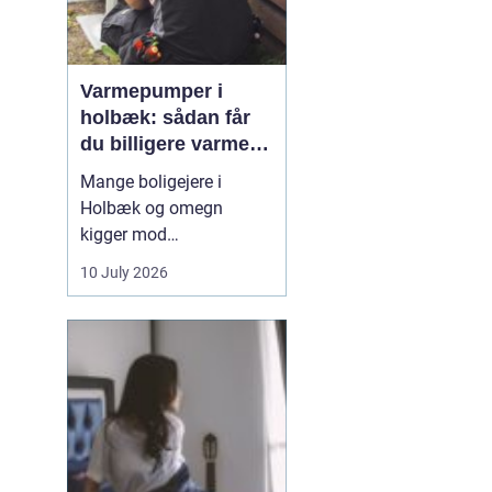
Varmepumper i
holbæk: sådan får
du billigere varme
og bedre indeklima
Mange boligejere i
Holbæk og omegn
kigger mod
varmepumper for at
10 July 2026
sænke varmeregningen
og få et sundere
indeklima. En moderne
varmepumpe udnytter
energien i luften udenfor
og omdanner den til
varme inde i huset. Det
er en enkel løsning, som