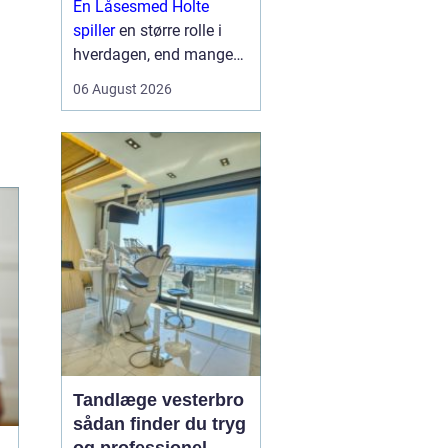
En Låsesmed Holte
hverdagen
spiller
en større rolle i
hverdagen, end mange
lægger mærke til. Når
06 August 2026
nøglen knækker i låsen,
døren smækker i, eller
der skal opgraderes til
mere moderne
sikkerhedsløsnin...
Tandlæge vesterbro
sådan finder du tryg