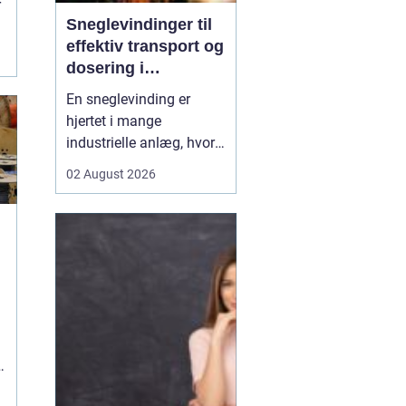
r
Sneglevindinger til
effektiv transport og
.
dosering i
industrien
En sneglevinding er
hjertet i mange
industrielle anlæg, hvor
materialer skal flyttes,
02 August 2026
doseres eller presses
jævnt og kontrolleret.
Uanset om der er tale om
korn, slam, granulat,
spåner eller cement,
afhænger
driftsikkerheden ofte af,
g
hvor præcist sne...