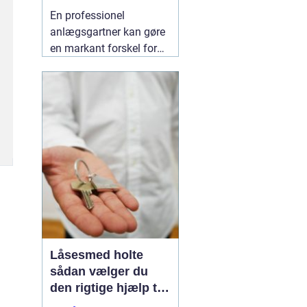
indbydende uderum
En professionel
anlægsgartner kan gøre
en markant forskel for
både udseende og
funktion i haven. Mange
i og omkring Kolding
oplever, at det kan være
svært at få
udendørsarealer til at
fungere i hverdagen. Her
kan
06 August 2026
Låsesmed holte
sådan vælger du
den rigtige hjælp til
sikkerhed i