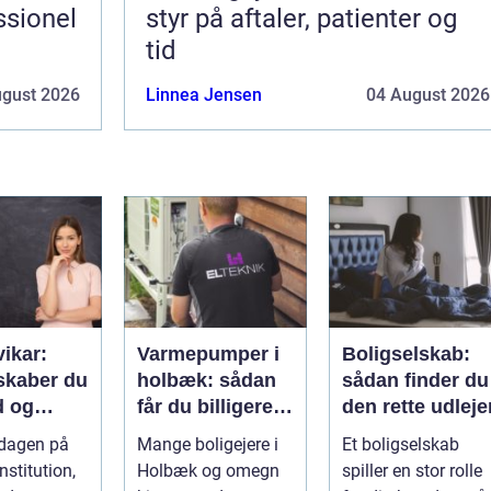
ssionel
styr på aftaler, patienter og
tid
ugust 2026
Linnea Jensen
04 August 2026
vikar:
Varmepumper i
Boligselskab:
skaber du
holbæk: sådan
sådan finder du
d og
får du billigere
den rette udleje
litet i
varme og bedre
rdagen på
Mange boligejere i
Et boligselskab
gen
indeklima
nstitution,
Holbæk og omegn
spiller en stor rolle