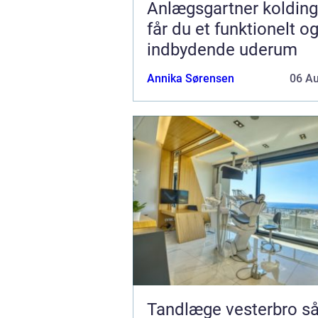
Anlægsgartner kolding såda
får du et funktionelt o
indbydende uderum
Annika Sørensen
06 A
Tandlæge vesterbro sådan