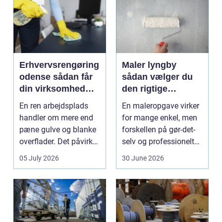
Erhvervsrengøring
Maler lyngby
odense sådan får
sådan vælger du
din virksomhed
den rigtige
mest værdi for
fagmand
En ren arbejdsplads
En maleropgave virker
pengene
handler om mere end
for mange enkel, men
pæne gulve og blanke
forskellen på gør-det-
overflader. Det påvirker
selv og professionelt
både arbejdsmi...
arbejde er of...
05 July 2026
30 June 2026