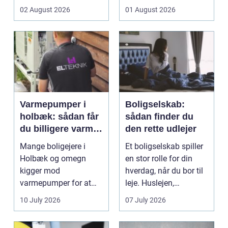
flyttes, doseres eller ...
pludselig ænd...
02 August 2026
01 August 2026
Varmepumper i
Boligselskab:
holbæk: sådan får
sådan finder du
du billigere varme
den rette udlejer
og bedre
Mange boligejere i
Et boligselskab spiller
indeklima
Holbæk og omegn
en stor rolle for din
kigger mod
hverdag, når du bor til
varmepumper for at
leje. Huslejen,
sænke
vedligeh...
10 July 2026
07 July 2026
varmeregningen og få
et sunde...