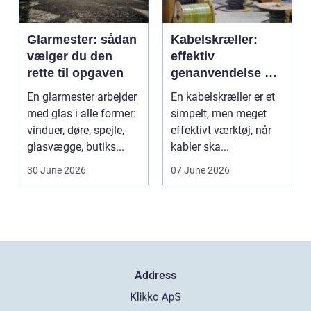
Glarmester: sådan
Kabelskræller:
vælger du den
effektiv
rette til opgaven
genanvendelse og
bedre økonomi i
En glarmester arbejder
En kabelskræller er et
kabelhåndtering
med glas i alle former:
simpelt, men meget
vinduer, døre, spejle,
effektivt værktøj, når
glasvægge, butiks...
kabler ska...
30 June 2026
07 June 2026
Address