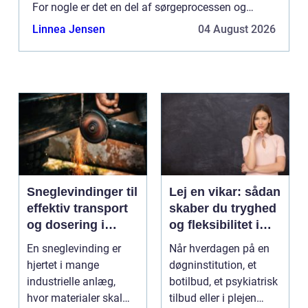
For nogle er det en del af sørgeprocessen og
noget kan hjælpe med at få en god afslutning. For
Linnea Jensen
04 August 2026
andre...
Sneglevindinger til
Lej en vikar: sådan
effektiv transport
skaber du tryghed
og dosering i
og fleksibilitet i
industrien
hverdagen
En sneglevinding er
Når hverdagen på en
hjertet i mange
døgninstitution, et
industrielle anlæg,
botilbud, et psykiatrisk
hvor materialer skal
tilbud eller i plejen