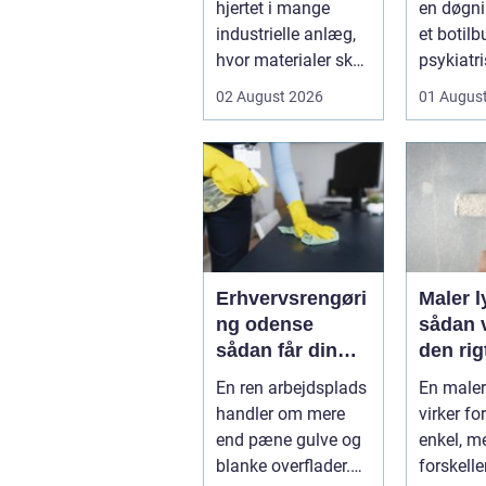
hjertet i mange
en døgni
industrielle anlæg,
et botilb
hvor materialer skal
psykiatri
flyttes, doseres eller
eller i pl
02 August 2026
01 Augus
...
pludseli
Erhvervsrengøri
Maler 
ng odense
sådan 
sådan får din
den rig
virksomhed
fagma
En ren arbejdsplads
En male
mest værdi for
handler om mere
virker f
pengene
end pæne gulve og
enkel, m
blanke overflader.
forskelle