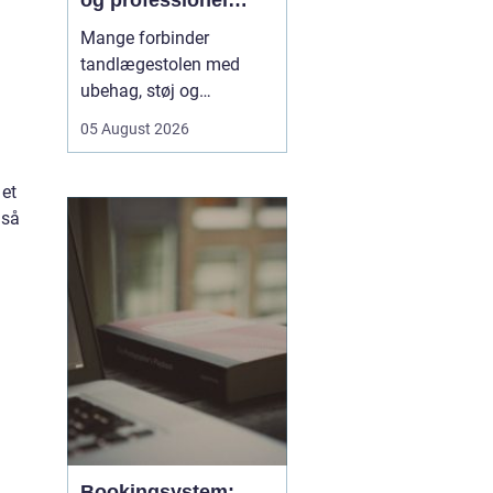
og professionel
tandpleje
Mange forbinder
tandlægestolen med
ubehag, støj og
nervøsitet. Alligevel er
05 August 2026
regelmæssige besøg
afgørende for både
 et
sundhed og livskvalitet.
gså
Når
du søger tandlæge
Vesterbro
, handler det
derfor ikke kun om...
Bookingsystem: