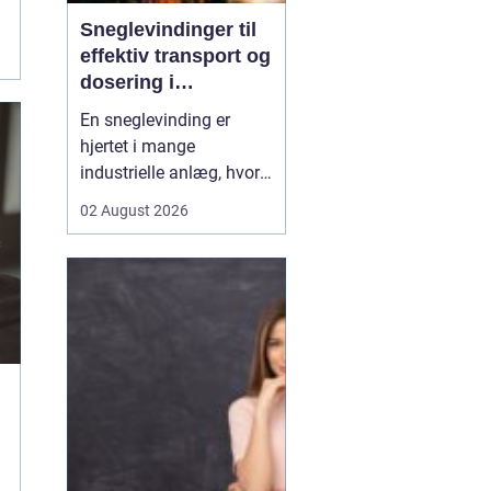
Sneglevindinger til
effektiv transport og
dosering i
industrien
En sneglevinding er
hjertet i mange
industrielle anlæg, hvor
materialer skal flyttes,
02 August 2026
doseres eller presses
jævnt og kontrolleret.
Uanset om der er tale om
korn, slam, granulat,
spåner eller cement,
afhænger
driftsikkerheden ofte af,
hvor præcist sne...