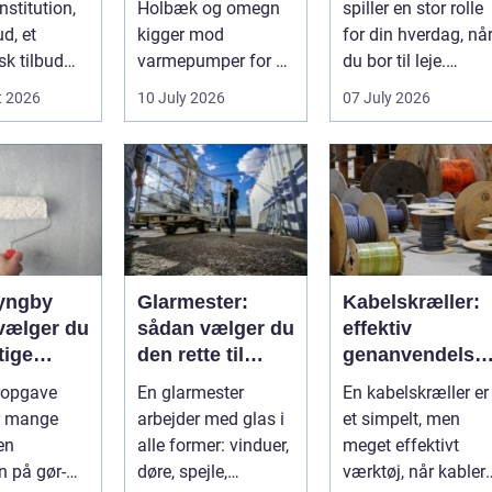
nstitution,
Holbæk og omegn
spiller en stor rolle
ud, et
kigger mod
for din hverdag, nå
sk tilbud
varmepumper for at
du bor til leje.
ejen
sænke
Huslejen, vedligeh..
t 2026
10 July 2026
07 July 2026
g ænd...
varmeregningen og
få et sunde...
lyngby
Glarmester:
Kabelskræller:
vælger du
sådan vælger du
effektiv
tige
den rette til
genanvendelse
nd
opgaven
og bedre
ropgave
En glarmester
En kabelskræller er
økonomi i
or mange
arbejder med glas i
et simpelt, men
kabelhåndterin
en
alle former: vinduer,
meget effektivt
n på gør-
døre, spejle,
værktøj, når kabler