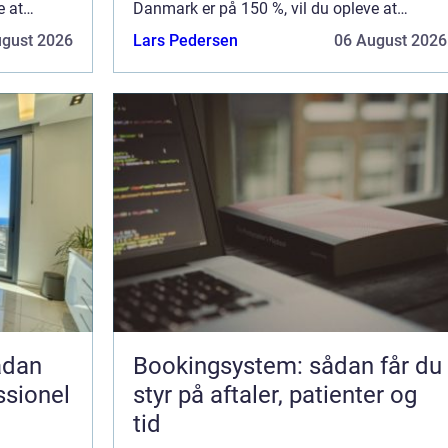
e at
Danmark er på 150 %, vil du opleve at
nyprisen kan være høj for en bil....
ugust 2026
Lars Pedersen
06 August 2026
Bookingsystem: sådan får du
ssionel
styr på aftaler, patienter og
tid