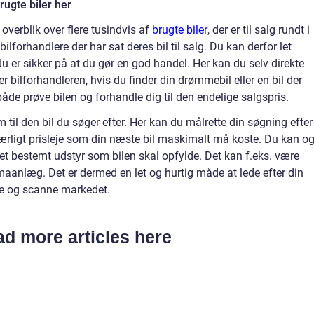
rugte biler her
overblik over flere tusindvis af
brugte biler
, der er til salg rundt i
bilforhandlere der har sat deres bil til salg. Du kan derfor let
du er sikker på at du gør en god handel. Her kan du selv direkte
er bilforhandleren, hvis du finder din drømmebil eller en bil der
 både prøve bilen og forhandle dig til den endelige salgspris.
m til den bil du søger efter. Her kan du målrette din søgning efter
særligt prisleje som din næste bil maskimalt må koste. Du kan o
et bestemt udstyr som bilen skal opfylde. Det kan f.eks. være
aanlæg. Det er dermed en let og hurtig måde at lede efter din
me og scanne markedet.
d more articles here