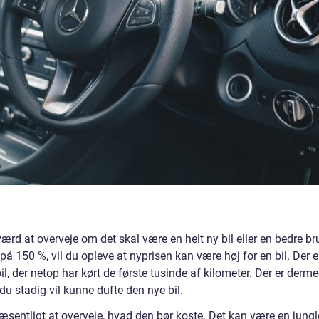
ærd at overveje om det skal være en helt ny bil eller en bedre br
 på 150 %, vil du opleve at nyprisen kan være høj for en bil. Der e
l, der netop har kørt de første tusinde af kilometer. Der er derm
 du stadig vil kunne dufte den nye bil.
 væsentligt at overveje, hvad den bør koste. Det kan være en jungl