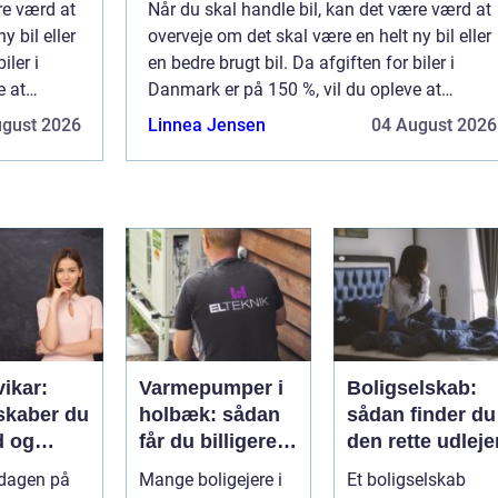
re værd at
Når du skal handle bil, kan det være værd at
y bil eller
overveje om det skal være en helt ny bil eller
iler i
en bedre brugt bil. Da afgiften for biler i
e at
Danmark er på 150 %, vil du opleve at
nyprisen kan være høj for en bil....
ugust 2026
Linnea Jensen
04 August 2026
vikar:
Varmepumper i
Boligselskab:
skaber du
holbæk: sådan
sådan finder du
d og
får du billigere
den rette udleje
litet i
varme og bedre
rdagen på
Mange boligejere i
Et boligselskab
gen
indeklima