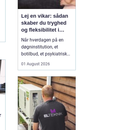
Lej en vikar: sådan
skaber du tryghed
og fleksibilitet i
hverdagen
Når hverdagen på en
døgninstitution, et
botilbud, et psykiatrisk
tilbud eller i plejen
01 August 2026
pludselig ændrer sig, kan
behovet for ekstra
hænder opstå fra den
ene dag til den anden.
Sygdom, ferie, akutte
indskrivninger eller
komplekse borgersager
r
presser d...