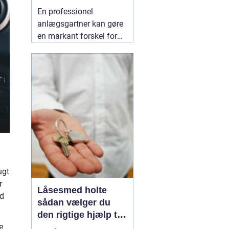
indbydende uderum
En professionel
anlægsgartner kan gøre
en markant forskel for
både udseende og
funktion i haven. Mange
i og omkring Kolding
oplever, at det kan være
svært at få
udendørsarealer til at
fungere i hverdagen. Her
kan
06 August 2026
ugt
r
Låsesmed holte
ed
sådan vælger du
den rigtige hjælp til
e
sikkerhed i