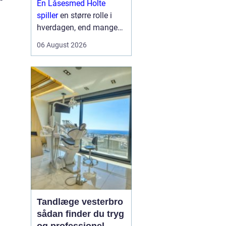
En Låsesmed Holte
hverdagen
spiller
en større rolle i
hverdagen, end mange
lægger mærke til. Når
06 August 2026
nøglen knækker i låsen,
døren smækker i, eller
der skal opgraderes til
mere moderne
sikkerhedsløsnin...
Tandlæge vesterbro
sådan finder du tryg