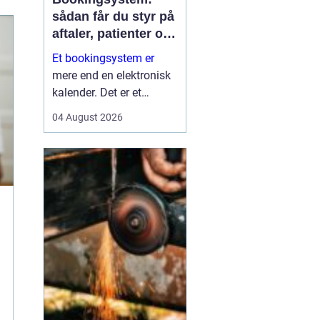
sådan får du styr på
aftaler, patienter og
tid
Et bookingsystem er
mere end en elektronisk
kalender. Det er et
værktøj, der hjælper
04 August 2026
klinikker, behandlere og
andre virksomheder med
at få bedre overblik over
tid, ressourcer og
kontakt til patienter eller
kun...