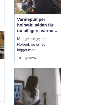
r
.
Varmepumper i
holbæk: sådan får
du billigere varme
og bedre indeklima
Mange boligejere i
Holbæk og omegn
kigger mod
varmepumper for at
10 July 2026
sænke varmeregningen
og få et sundere
indeklima. En moderne
varmepumpe udnytter
energien i luften udenfor
og omdanner den til
g
varme inde i huset. Det
er en enkel løsning, som