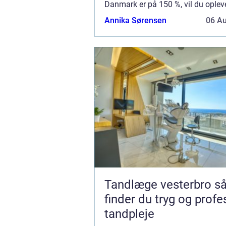
Danmark er på 150 %, vil du oplev
nyprisen kan være høj for en bil....
Annika Sørensen
06 A
Tandlæge vesterbro sådan
finder du tryg og profe
tandpleje