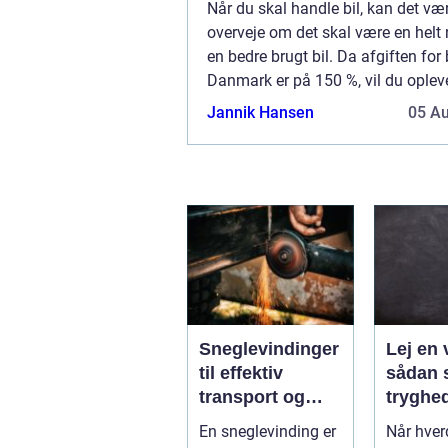
Når du skal handle bil, kan det væ
overveje om det skal være en helt n
en bedre brugt bil. Da afgiften for b
Danmark er på 150 %, vil du oplev
nyprisen kan være høj for en bil....
Jannik Hansen
05 A
Sneglevindinger
Lej en 
til effektiv
sådan 
transport og
tryghe
dosering i
fleksibi
En sneglevinding er
Når hve
industrien
hverda