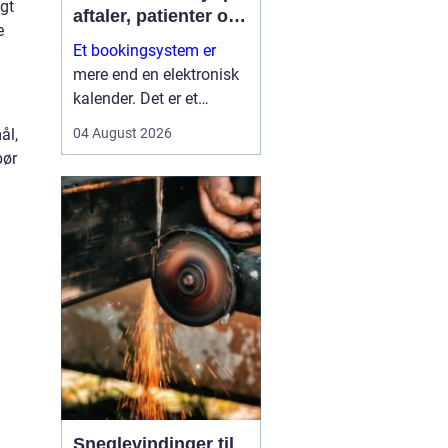
igt
aftaler, patienter og
e
tid
Et bookingsystem er
mere end en elektronisk
kalender. Det er et
værktøj, der hjælper
ål,
04 August 2026
klinikker, behandlere og
bør
andre virksomheder med
at få bedre overblik over
tid, ressourcer og
kontakt til patienter eller
kun...
Sneglevindinger til