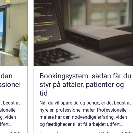
Bookingsystem: sådan får du
ssionel
styr på aftaler, patienter og
tid
et bedst at
Når du vil spare tid og penge, er det bedst at
sionelle
hyre en professionel maler. Professionelle
g, viden
malere har den nødvendige erfaring, viden
dført
og færdigheder til at få arbejdet udført
n de spare
hurtigt og effektivt. Ikke alene kan de spare