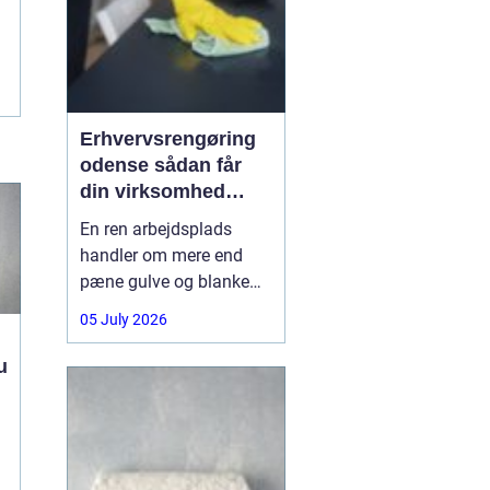
Erhvervsrengøring
odense sådan får
din virksomhed
mest værdi for
En ren arbejdsplads
pengene
handler om mere end
pæne gulve og blanke
overflader. Det påvirker
05 July 2026
både arbejdsmiljø, trivsel
og det indtryk, kunder og
u
samarbejdspartnere får,
når de træder ind ad
døren. Mange
virksomheder på Fyn