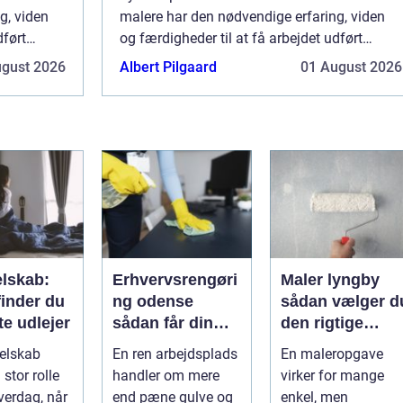
g, viden
malere har den nødvendige erfaring, viden
dført
og færdigheder til at få arbejdet udført
n de spare
hurtigt og effektivt. Ikke alene kan de spare
ugust 2026
Albert Pilgaard
01 August 2026
virksomheder tid og penge ved a...
elskab:
Erhvervsrengøri
Maler lyngby
finder du
ng odense
sådan vælger d
te udlejer
sådan får din
den rigtige
virksomhed
fagmand
selskab
En ren arbejdsplads
En maleropgave
mest værdi for
 stor rolle
handler om mere
virker for mange
pengene
verdag, når
end pæne gulve og
enkel, men