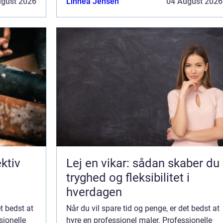
ugust 2026
Linnea Jensen
04 August 2026
virksomheder tid og penge ved a...
ektiv
Lej en vikar: sådan skaber du
i
tryghed og fleksibilitet i
hverdagen
et bedst at
Når du vil spare tid og penge, er det bedst at
sionelle
hyre en professionel maler. Professionelle