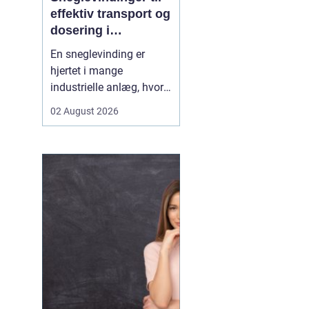
effektiv transport og
dosering i
industrien
En sneglevinding er
hjertet i mange
industrielle anlæg, hvor
materialer skal flyttes,
02 August 2026
doseres eller presses
jævnt og kontrolleret.
Uanset om der er tale om
korn, slam, granulat,
spåner eller cement,
afhænger
driftsikkerheden ofte af,
hvor præcist sne...