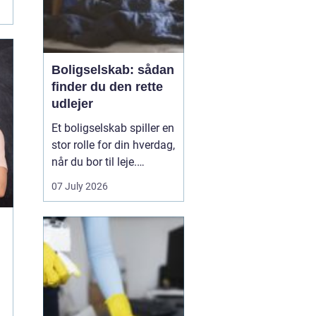
Boligselskab: sådan
finder du den rette
udlejer
Et boligselskab spiller en
stor rolle for din hverdag,
når du bor til leje.
Huslejen,
07 July 2026
vedligeholdelsen,
naboerne og dialogen
med udlejer påvirker
både tryghed og trivsel.
Derfor giver det mening
at se nærmere på, hvad
et...