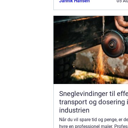
Jannik Hansen
05 A
virksomheder tid og penge ved a...
Sneglevindinger til eff
transport og dosering 
industrien
Når du vil spare tid og penge, er d
hyre en professionel maler. Profes