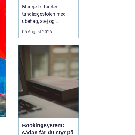
tandpleje
Mange forbinder
tandlægestolen med
ubehag, støj og
nervøsitet. Alligevel er
05 August 2026
regelmæssige besøg
afgørende for både
sundhed og livskvalitet.
Når
du søger tandlæge
Vesterbro
, handler det
derfor ikke kun om...
Bookingsystem:
sådan får du styr på