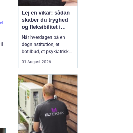
Lej en vikar: sådan
skaber du tryghed
et
og fleksibilitet i
hverdagen
Når hverdagen på en
il
døgninstitution, et
botilbud, et psykiatrisk
tilbud eller i plejen
01 August 2026
pludselig ændrer sig, kan
behovet for ekstra
hænder opstå fra den
ene dag til den anden.
Sygdom, ferie, akutte
indskrivninger eller
komplekse borgersager
presser d...