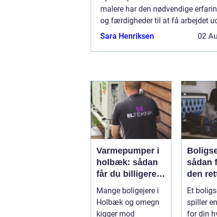
malere har den nødvendige erfarin
og færdigheder til at få arbejdet u
hurtigt og effektivt. Ikke alene ka
Sara Henriksen
02 A
virksomheder tid og penge ved a...
Varmepumper i
Boligs
holbæk: sådan
sådan 
får du billigere
den ret
varme og bedre
Mange boligejere i
Et bolig
indeklima
Holbæk og omegn
spiller en
kigger mod
for din h