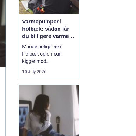
Varmepumper i
holbæk: sådan får
du billigere varme
og bedre indeklima
Mange boligejere i
Holbæk og omegn
kigger mod
varmepumper for at
10 July 2026
sænke varmeregningen
og få et sundere
indeklima. En moderne
varmepumpe udnytter
energien i luften udenfor
og omdanner den til
varme inde i huset. Det
er en enkel løsning, som
kan erstat...