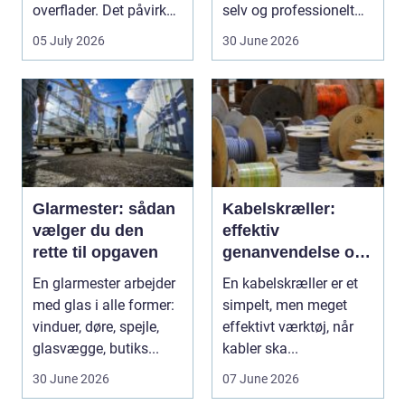
overflader. Det påvirker
selv og professionelt
både arbejdsmi...
arbejde er of...
05 July 2026
30 June 2026
Glarmester: sådan
Kabelskræller:
vælger du den
effektiv
rette til opgaven
genanvendelse og
bedre økonomi i
En glarmester arbejder
En kabelskræller er et
kabelhåndtering
med glas i alle former:
simpelt, men meget
vinduer, døre, spejle,
effektivt værktøj, når
glasvægge, butiks...
kabler ska...
30 June 2026
07 June 2026