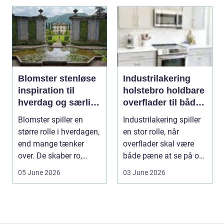
Blomster stenløse
Industrilakering
inspiration til
holstebro holdbare
hverdag og særlige
overflader til både
øjeblikke
erhverv og private
Blomster spiller en
Industrilakering spiller
større rolle i hverdagen,
en stor rolle, når
end mange tænker
overflader skal være
over. De skaber ro,
både pæne at se på og
glæde og nærvær, ...
stærke nok ti...
05 June 2026
03 June 2026