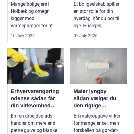
og bedre indeklima
Mange boligejere i
Et boligselskab spiller
Holbæk og omegn
en stor rolle for din
kigger mod
hverdag, når du bor til
varmepumper for at
leje. Huslejen,
sænke varmeregningen
vedligeh...
10 July 2026
07 July 2026
og få et sunde...
Erhvervsrengøring
Maler lyngby
odense sådan får
sådan vælger du
din virksomhed
den rigtige
mest værdi for
fagmand
En ren arbejdsplads
En maleropgave virker
pengene
handler om mere end
for mange enkel, men
pæne gulve og blanke
forskellen på gør-det-