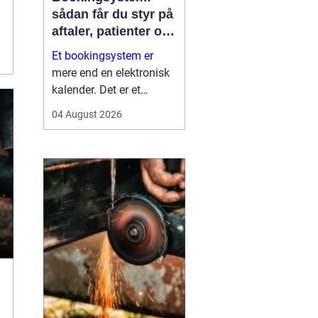
sådan får du styr på
aftaler, patienter og
tid
Et bookingsystem er
mere end en elektronisk
kalender. Det er et
værktøj, der hjælper
04 August 2026
klinikker, behandlere og
andre virksomheder med
at få bedre overblik over
tid, ressourcer og
kontakt til patienter eller
kun...