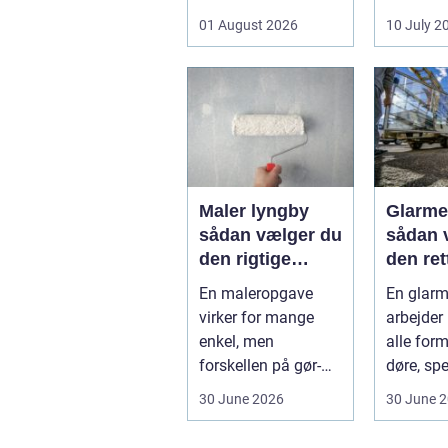
eller i plejen
sænke
01 August 2026
10 July 2
pludselig ænd...
varmere
få et sun
Maler lyngby
Glarme
sådan vælger du
sådan 
den rigtige
den rett
fagmand
opgav
En maleropgave
En glarm
virker for mange
arbejder
enkel, men
alle form
forskellen på gør-
døre, spe
det-selv og
glasvægg
30 June 2026
30 June 
professionelt
arbejde er of...