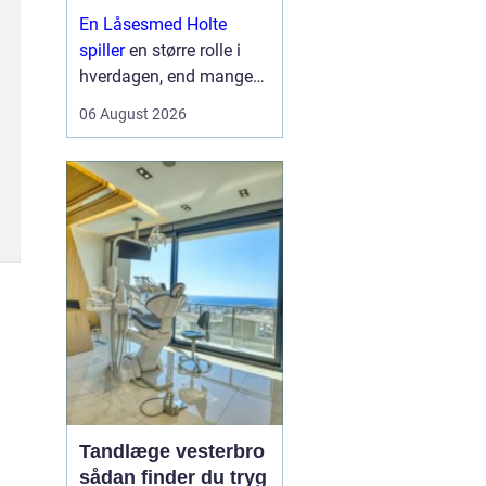
sikkerhed i
En Låsesmed Holte
hverdagen
spiller
en større rolle i
hverdagen, end mange
lægger mærke til. Når
06 August 2026
nøglen knækker i låsen,
døren smækker i, eller
der skal opgraderes til
mere moderne
sikkerhedsløsnin...
Tandlæge vesterbro
sådan finder du tryg