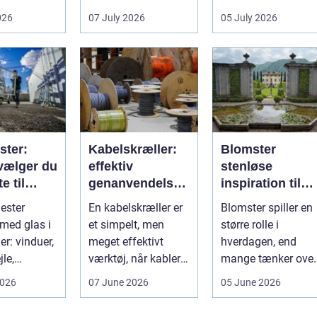
Huslejen, vedligeh...
Det påvirker både
026
07 July 2026
05 July 2026
gningen og
arbejdsmi...
de...
ster:
Kabelskræller:
Blomster
vælger du
effektiv
stenløse
e til
genanvendelse
inspiration til
en
og bedre
hverdag og
ester
En kabelskræller er
Blomster spiller en
økonomi i
særlige
 med glas i
et simpelt, men
større rolle i
kabelhåndtering
øjeblikke
er: vinduer,
meget effektivt
hverdagen, end
jle,
værktøj, når kabler
mange tænker over
e, butiks...
ska...
De skaber ro, glæd
2026
07 June 2026
05 June 2026
og nærvær, ...