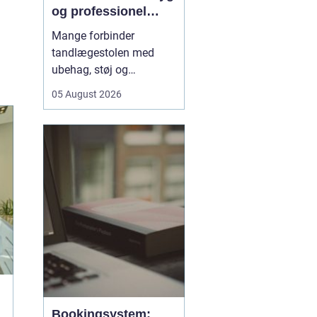
og professionel
tandpleje
Mange forbinder
tandlægestolen med
ubehag, støj og
nervøsitet. Alligevel er
05 August 2026
regelmæssige besøg
afgørende for både
sundhed og livskvalitet.
Når
du søger tandlæge
Vesterbro
, handler det
derfor ikke kun om...
Bookingsystem: