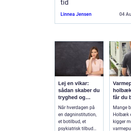
tid
Linnea Jensen
04 A
Lej en vikar:
Varmep
sådan skaber du
holbæk
tryghed og
får du b
fleksibilitet i
varme 
Når hverdagen på
Mange bo
hverdagen
indekl
en døgninstitution,
Holbæk 
et botilbud, et
kigger 
psykiatrisk tilbud
varmepu