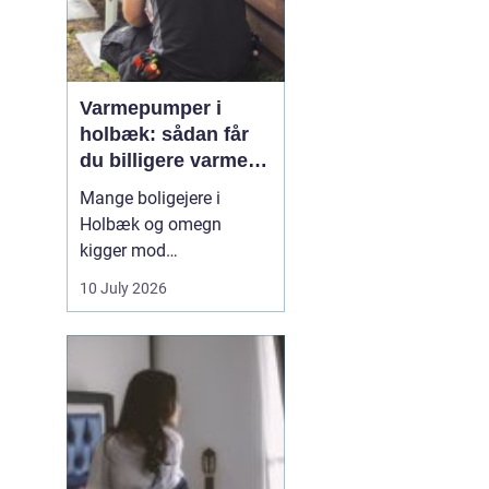
Varmepumper i
holbæk: sådan får
du billigere varme
og bedre indeklima
Mange boligejere i
Holbæk og omegn
kigger mod
varmepumper for at
10 July 2026
sænke varmeregningen
og få et sundere
indeklima. En moderne
varmepumpe udnytter
energien i luften udenfor
og omdanner den til
varme inde i huset. Det
er en enkel løsning, som