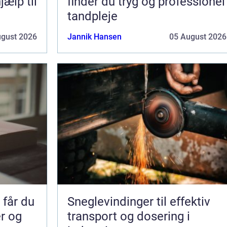
jælp til
finder du tryg og professionel
tandpleje
ugust 2026
Jannik Hansen
05 August 2026
får du
Sneglevindinger til effektiv
er og
transport og dosering i