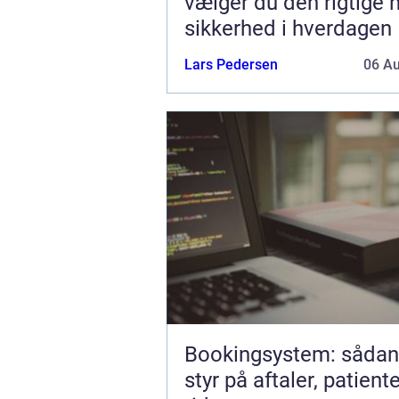
vælger du den rigtige h
sikkerhed i hverdagen
Lars Pedersen
06 A
Bookingsystem: sådan 
styr på aftaler, patient