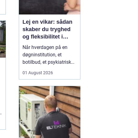
Lej en vikar: sådan
skaber du tryghed
og fleksibilitet i
hverdagen
Når hverdagen på en
døgninstitution, et
botilbud, et psykiatrisk
tilbud eller i plejen
01 August 2026
pludselig ændrer sig, kan
behovet for ekstra
hænder opstå fra den
ene dag til den anden.
Sygdom, ferie, akutte
.
indskrivninger eller
e
komplekse borgersager
presser d...