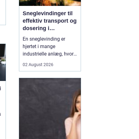
Sneglevindinger til
effektiv transport og
dosering i
industrien
En sneglevinding er
hjertet i mange
industrielle anlæg, hvor
materialer skal flyttes,
02 August 2026
doseres eller presses
jævnt og kontrolleret.
Uanset om der er tale om
i
korn, slam, granulat,
spåner eller cement,
afhænger
driftsikkerheden ofte af,
s
hvor præcist sne...