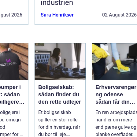
industrien
ugust 2026
Sara Henriksen
02 August 2026
umper i
Boligselskab:
Erhvervsrengør
: sådan
sådan finder du
ng odense
illigere
den rette udlejer
sådan får din
og bedre
virksomhed
ligejere i
Et boligselskab
En ren arbejdsplad
ima
mest værdi for
og omegn
spiller en stor rolle
handler om mere
pengene
mod
for din hverdag, når
end pæne gulve og
mper for at
du bor til leje.
blanke overflader.