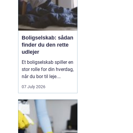
kan erstat...
Boligselskab: sådan
finder du den rette
udlejer
Et boligselskab spiller en
stor rolle for din hverdag,
når du bor til leje.
Huslejen,
07 July 2026
vedligeholdelsen,
naboerne og dialogen
med udlejer påvirker
både tryghed og trivsel.
Derfor giver det mening
at se nærmere på, hvad