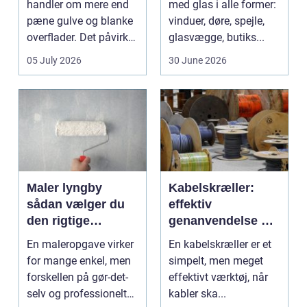
handler om mere end
med glas i alle former:
pæne gulve og blanke
vinduer, døre, spejle,
overflader. Det påvirker
glasvægge, butiks...
både arbejdsmi...
05 July 2026
30 June 2026
Maler lyngby
Kabelskræller:
sådan vælger du
effektiv
den rigtige
genanvendelse og
fagmand
bedre økonomi i
En maleropgave virker
En kabelskræller er et
kabelhåndtering
for mange enkel, men
simpelt, men meget
forskellen på gør-det-
effektivt værktøj, når
selv og professionelt
kabler ska...