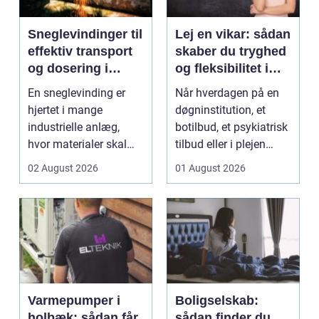
Sneglevindinger til
Lej en vikar: sådan
effektiv transport
skaber du tryghed
og dosering i
og fleksibilitet i
industrien
hverdagen
En sneglevinding er
Når hverdagen på en
hjertet i mange
døgninstitution, et
industrielle anlæg,
botilbud, et psykiatrisk
hvor materialer skal
tilbud eller i plejen
flyttes, doseres eller ...
pludselig ænd...
02 August 2026
01 August 2026
Varmepumper i
Boligselskab:
holbæk: sådan får
sådan finder du