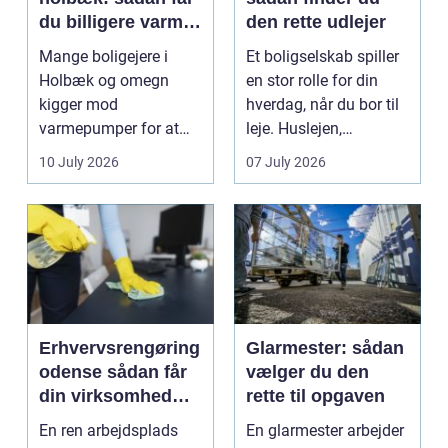
du billigere varme
den rette udlejer
og bedre
Mange boligejere i
Et boligselskab spiller
indeklima
Holbæk og omegn
en stor rolle for din
kigger mod
hverdag, når du bor til
varmepumper for at
leje. Huslejen,
sænke
vedligeh...
10 July 2026
07 July 2026
varmeregningen og få
et sunde...
Erhvervsrengøring
Glarmester: sådan
odense sådan får
vælger du den
din virksomhed
rette til opgaven
mest værdi for
En ren arbejdsplads
En glarmester arbejder
pengene