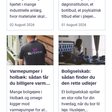
hjertet i mange
døgninstitution, et
industrielle anlæg,
botilbud, et psykiatrisk
hvor materialer skal
tilbud eller i plejen
flyttes, doseres eller ...
pludselig ænd...
02 August 2026
01 August 2026
Varmepumper i
Boligselskab:
holbæk: sådan får
sådan finder du
du billigere varme
den rette udlejer
og bedre
Mange boligejere i
Et boligselskab spiller
indeklima
Holbæk og omegn
en stor rolle for din
kigger mod
hverdag, når du bor til
varmepumper for at
leje. Huslejen,