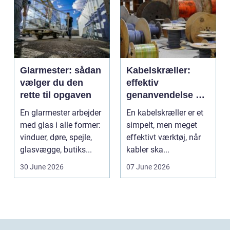
Glarmester: sådan
Kabelskræller:
vælger du den
effektiv
rette til opgaven
genanvendelse og
bedre økonomi i
En glarmester arbejder
En kabelskræller er et
kabelhåndtering
med glas i alle former:
simpelt, men meget
vinduer, døre, spejle,
effektivt værktøj, når
glasvægge, butiks...
kabler ska...
30 June 2026
07 June 2026