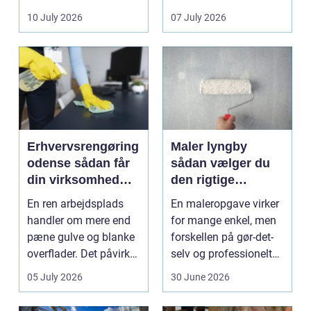
sænke
vedligeh...
10 July 2026
07 July 2026
varmeregningen og få
et sunde...
Erhvervsrengøring
Maler lyngby
odense sådan får
sådan vælger du
din virksomhed
den rigtige
mest værdi for
fagmand
En ren arbejdsplads
En maleropgave virker
pengene
handler om mere end
for mange enkel, men
pæne gulve og blanke
forskellen på gør-det-
overflader. Det påvirker
selv og professionelt
både arbejdsmi...
arbejde er of...
05 July 2026
30 June 2026