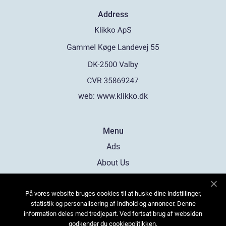
Address
web:
www.klikko.dk
Menu
Ads
About Us
Cookies
På vores website bruges cookies til at huske dine indstillinger,
Contact
statistik og personalisering af indhold og annoncer. Denne
Sitemap
information deles med tredjepart. Ved fortsat brug af websiden
godkender du cookiepolitikken.