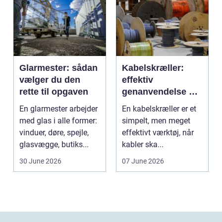
Glarmester: sådan
Kabelskræller:
vælger du den
effektiv
rette til opgaven
genanvendelse og
bedre økonomi i
En glarmester arbejder
En kabelskræller er et
kabelhåndtering
med glas i alle former:
simpelt, men meget
vinduer, døre, spejle,
effektivt værktøj, når
glasvægge, butiks...
kabler ska...
30 June 2026
07 June 2026