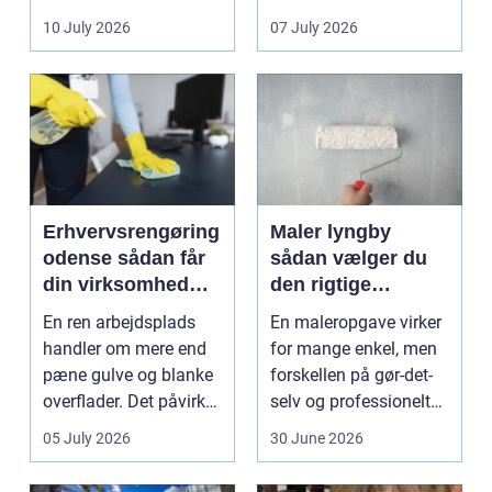
sænke
vedligeh...
10 July 2026
07 July 2026
varmeregningen og få
et sunde...
Erhvervsrengøring
Maler lyngby
odense sådan får
sådan vælger du
din virksomhed
den rigtige
mest værdi for
fagmand
En ren arbejdsplads
En maleropgave virker
pengene
handler om mere end
for mange enkel, men
pæne gulve og blanke
forskellen på gør-det-
overflader. Det påvirker
selv og professionelt
både arbejdsmi...
arbejde er of...
05 July 2026
30 June 2026