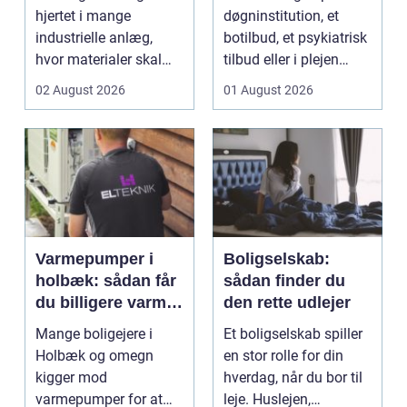
hjertet i mange
døgninstitution, et
industrielle anlæg,
botilbud, et psykiatrisk
hvor materialer skal
tilbud eller i plejen
flyttes, doseres eller ...
pludselig ænd...
02 August 2026
01 August 2026
Varmepumper i
Boligselskab:
holbæk: sådan får
sådan finder du
du billigere varme
den rette udlejer
og bedre
Mange boligejere i
Et boligselskab spiller
indeklima
Holbæk og omegn
en stor rolle for din
kigger mod
hverdag, når du bor til
varmepumper for at
leje. Huslejen,