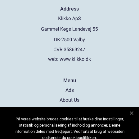
Address
web:
www.klikko.dk
Menu
Ads
About Us
Cookies
På vores website bruges cookies til at huske dine indstillinger,
Contact
statistik og personalisering af indhold og annoncer. Denne
Sitemap
information deles med tredjepart. Ved fortsat brug af websiden
godkender du cookiepolitikken.