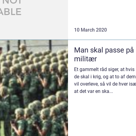
mange af os a...
10 March 2020
Man skal passe på
militær
Et gammelt råd siger, at hvis
de skal i krig, og at to af d
vil overleve, så vil de hver i
at det var en ska...