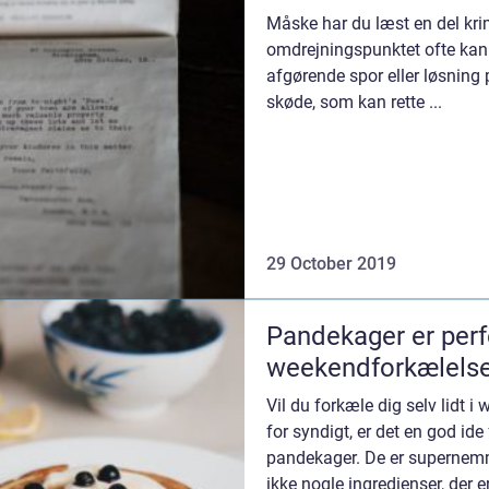
Måske har du læst en del krimie
omdrejningspunktet ofte kan
afgørende spor eller løsning 
skøde, som kan rette ...
29 October 2019
Pandekager er perf
weekendforkælels
Vil du forkæle dig selv lidt i
for syndigt, er det en god ide 
pandekager. De er supernemme
ikke nogle ingredienser, der e