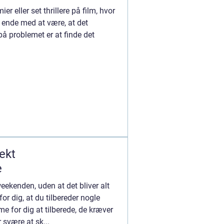
r eller set thrillere på film, hvor
 ende med at være, at det
på problemet er at finde det
ekt
e
 weekenden, uden at det bliver alt
for dig, at du tilbereder nogle
 for dig at tilberede, de kræver
r svære at sk...