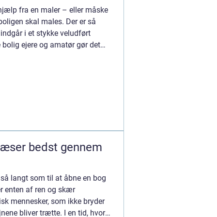
 hjælp fra en maler – eller måske
boligen skal males. Der er så
ndgår i et stykke veludført
bolig ejere og amatør gør det
 læser bedst gennem
så langt som til at åbne en bog
er enten af ren og skær
isk mennesker, som ikke bryder
nene bliver trætte. I en tid, hvor