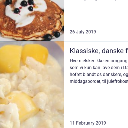
26 July 2019
Klassiske, danske f
Hvem elsker ikke en omgang 
som vi kun kan lave dem i D
hofret blandt os danskere, og 
middagsbordet, til julefrokos
madpakken. Me...
11 February 2019