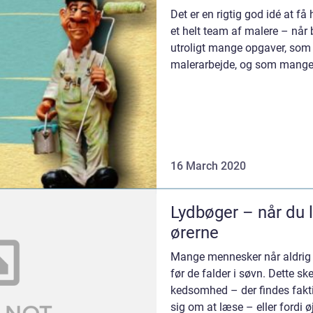
Det er en rigtig god idé at få
et helt team af malere – når 
utroligt mange opgaver, som i
malerarbejde, og som mange 
selv mænd ikk...
16 March 2020
Lydbøger – når du
ørerne
Mange mennesker når aldrig 
før de falder i søvn. Dette sk
kedsomhed – der findes fakt
sig om at læse – eller fordi øj