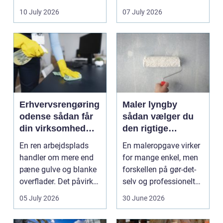
sænke
vedligeh...
10 July 2026
07 July 2026
varmeregningen og få
et sunde...
Erhvervsrengøring
Maler lyngby
odense sådan får
sådan vælger du
din virksomhed
den rigtige
mest værdi for
fagmand
En ren arbejdsplads
En maleropgave virker
pengene
handler om mere end
for mange enkel, men
pæne gulve og blanke
forskellen på gør-det-
overflader. Det påvirker
selv og professionelt
både arbejdsmi...
arbejde er of...
05 July 2026
30 June 2026