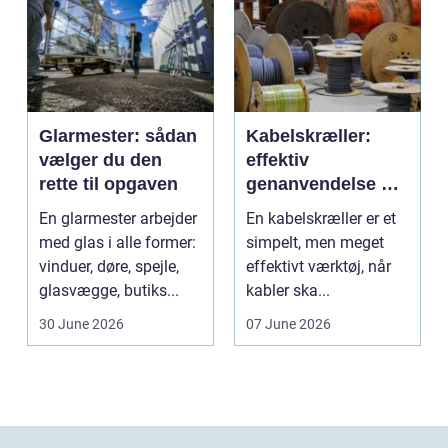
Glarmester: sådan
Kabelskræller:
vælger du den
effektiv
rette til opgaven
genanvendelse og
bedre økonomi i
En glarmester arbejder
En kabelskræller er et
kabelhåndtering
med glas i alle former:
simpelt, men meget
vinduer, døre, spejle,
effektivt værktøj, når
glasvægge, butiks...
kabler ska...
30 June 2026
07 June 2026