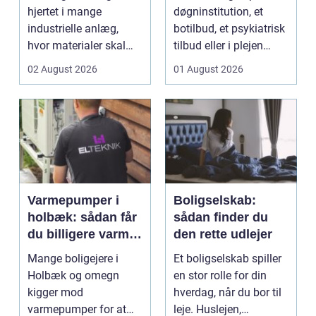
hjertet i mange
døgninstitution, et
industrielle anlæg,
botilbud, et psykiatrisk
hvor materialer skal
tilbud eller i plejen
flyttes, doseres eller ...
pludselig ænd...
02 August 2026
01 August 2026
Varmepumper i
Boligselskab:
holbæk: sådan får
sådan finder du
du billigere varme
den rette udlejer
og bedre
Mange boligejere i
Et boligselskab spiller
indeklima
Holbæk og omegn
en stor rolle for din
kigger mod
hverdag, når du bor til
varmepumper for at
leje. Huslejen,