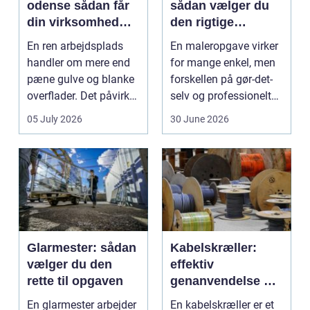
odense sådan får
sådan vælger du
din virksomhed
den rigtige
mest værdi for
fagmand
En ren arbejdsplads
En maleropgave virker
pengene
handler om mere end
for mange enkel, men
pæne gulve og blanke
forskellen på gør-det-
overflader. Det påvirker
selv og professionelt
både arbejdsmi...
arbejde er of...
05 July 2026
30 June 2026
Glarmester: sådan
Kabelskræller:
vælger du den
effektiv
rette til opgaven
genanvendelse og
bedre økonomi i
En glarmester arbejder
En kabelskræller er et