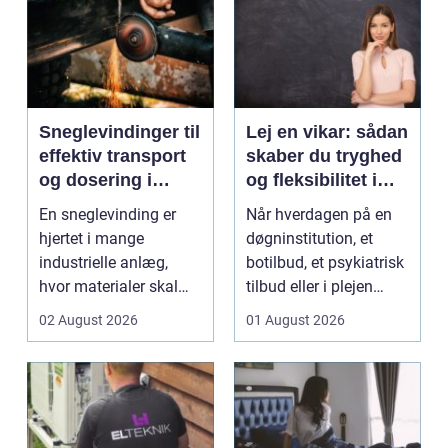
Sneglevindinger til
Lej en vikar: sådan
effektiv transport
skaber du tryghed
og dosering i
og fleksibilitet i
industrien
hverdagen
En sneglevinding er
Når hverdagen på en
hjertet i mange
døgninstitution, et
industrielle anlæg,
botilbud, et psykiatrisk
hvor materialer skal
tilbud eller i plejen
flyttes, doseres eller ...
pludselig ænd...
02 August 2026
01 August 2026