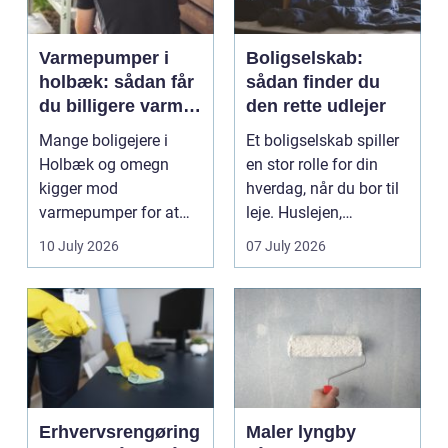
Varmepumper i
Boligselskab:
holbæk: sådan får
sådan finder du
du billigere varme
den rette udlejer
og bedre
Mange boligejere i
Et boligselskab spiller
indeklima
Holbæk og omegn
en stor rolle for din
kigger mod
hverdag, når du bor til
varmepumper for at
leje. Huslejen,
sænke
vedligeh...
10 July 2026
07 July 2026
varmeregningen og få
et sunde...
Erhvervsrengøring
Maler lyngby