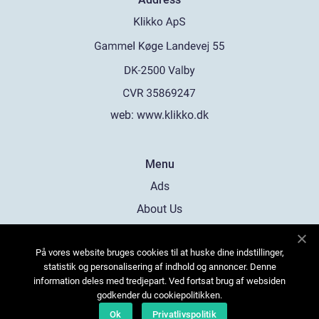
web:
www.klikko.dk
Menu
Ads
About Us
Cookies
På vores website bruges cookies til at huske dine indstillinger,
Contact
statistik og personalisering af indhold og annoncer. Denne
Sitemap
information deles med tredjepart. Ved fortsat brug af websiden
godkender du cookiepolitikken.
Ok
Privatlivspolitik