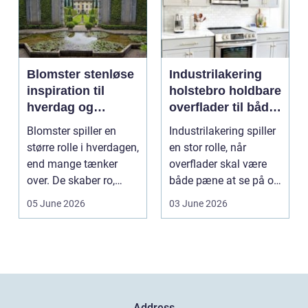
Blomster stenløse
Industrilakering
inspiration til
holstebro holdbare
hverdag og
overflader til både
særlige øjeblikke
erhverv og private
Blomster spiller en
Industrilakering spiller
større rolle i hverdagen,
en stor rolle, når
end mange tænker
overflader skal være
over. De skaber ro,
både pæne at se på og
glæde og nærvær, ...
stærke nok ti...
05 June 2026
03 June 2026
Address