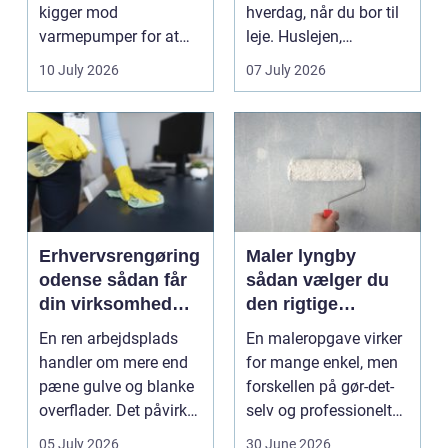
kigger mod
hverdag, når du bor til
varmepumper for at
leje. Huslejen,
sænke
vedligeh...
10 July 2026
07 July 2026
varmeregningen og få
et sunde...
Erhvervsrengøring
Maler lyngby
odense sådan får
sådan vælger du
din virksomhed
den rigtige
mest værdi for
fagmand
En ren arbejdsplads
En maleropgave virker
pengene
handler om mere end
for mange enkel, men
pæne gulve og blanke
forskellen på gør-det-
overflader. Det påvirker
selv og professionelt
både arbejdsmi...
arbejde er of...
05 July 2026
30 June 2026