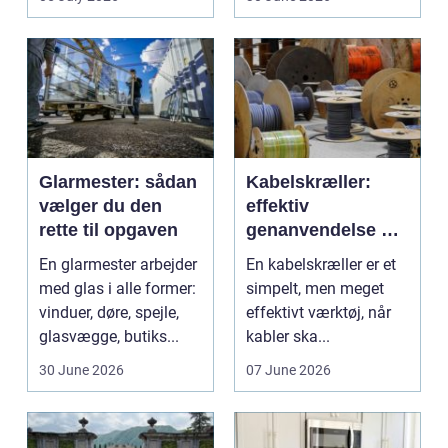
Glarmester: sådan
Kabelskræller:
vælger du den
effektiv
rette til opgaven
genanvendelse og
bedre økonomi i
En glarmester arbejder
En kabelskræller er et
kabelhåndtering
med glas i alle former:
simpelt, men meget
vinduer, døre, spejle,
effektivt værktøj, når
glasvægge, butiks...
kabler ska...
30 June 2026
07 June 2026