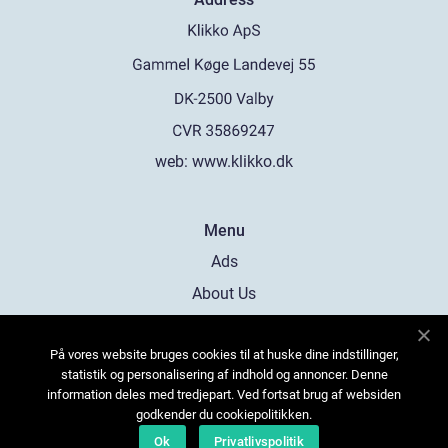
web:
www.klikko.dk
Menu
Ads
About Us
Cookies
På vores website bruges cookies til at huske dine indstillinger,
Contact
statistik og personalisering af indhold og annoncer. Denne
Sitemap
information deles med tredjepart. Ved fortsat brug af websiden
godkender du cookiepolitikken.
Ok
Privatlivspolitik