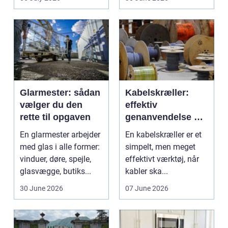
Glarmester: sådan
Kabelskræller:
vælger du den
effektiv
rette til opgaven
genanvendelse og
bedre økonomi i
En glarmester arbejder
En kabelskræller er et
kabelhåndtering
med glas i alle former:
simpelt, men meget
vinduer, døre, spejle,
effektivt værktøj, når
glasvægge, butiks...
kabler ska...
30 June 2026
07 June 2026