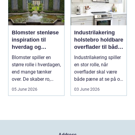
Blomster stenløse
Industrilakering
inspiration til
holstebro holdbare
hverdag og
overflader til både
særlige øjeblikke
erhverv og private
Blomster spiller en
Industrilakering spiller
større rolle i hverdagen,
en stor rolle, når
end mange tænker
overflader skal være
over. De skaber ro,
både pæne at se på og
glæde og nærvær, ...
stærke nok ti...
05 June 2026
03 June 2026
Address