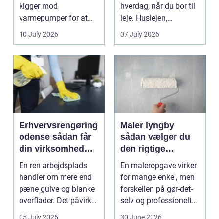
kigger mod
hverdag, når du bor til
varmepumper for at
leje. Huslejen,
sænke
vedligeh...
10 July 2026
07 July 2026
varmeregningen og få
et sunde...
Erhvervsrengøring
Maler lyngby
odense sådan får
sådan vælger du
din virksomhed
den rigtige
mest værdi for
fagmand
En ren arbejdsplads
En maleropgave virker
pengene
handler om mere end
for mange enkel, men
pæne gulve og blanke
forskellen på gør-det-
overflader. Det påvirker
selv og professionelt
både arbejdsmi...
arbejde er of...
05 July 2026
30 June 2026