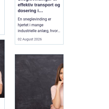
effektiv transport og
dosering i
industrien
En sneglevinding er
hjertet i mange
industrielle anlæg, hvor
materialer skal flyttes,
02 August 2026
doseres eller presses
jævnt og kontrolleret.
Uanset om der er tale om
korn, slam, granulat,
spåner eller cement,
afhænger
driftsikkerheden ofte af,
hvor præcist sne...