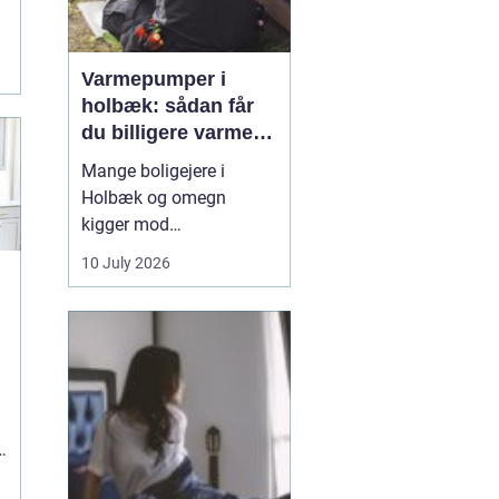
Varmepumper i
holbæk: sådan får
du billigere varme
og bedre indeklima
Mange boligejere i
Holbæk og omegn
kigger mod
varmepumper for at
10 July 2026
sænke varmeregningen
og få et sundere
indeklima. En moderne
varmepumpe udnytter
g
energien i luften udenfor
og omdanner den til
varme inde i huset. Det
er en enkel løsning, som
k
kan erstat...