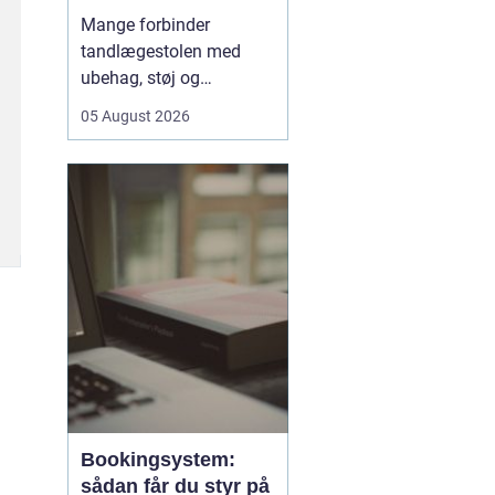
tandpleje
Mange forbinder
tandlægestolen med
ubehag, støj og
nervøsitet. Alligevel er
05 August 2026
regelmæssige besøg
afgørende for både
sundhed og livskvalitet.
Når
du søger tandlæge
Vesterbro
, handler det
derfor ikke kun om...
Bookingsystem:
sådan får du styr på