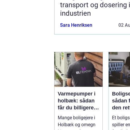
transport og dosering 
industrien
Sara Henriksen
02 A
Varmepumper i
Boligs
holbæk: sådan
sådan 
får du billigere
den ret
varme og bedre
Mange boligejere i
Et bolig
indeklima
Holbæk og omegn
spiller en