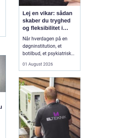
Lej en vikar: sådan
skaber du tryghed
og fleksibilitet i
hverdagen
Når hverdagen på en
døgninstitution, et
botilbud, et psykiatrisk
tilbud eller i plejen
01 August 2026
pludselig ændrer sig, kan
behovet for ekstra
hænder opstå fra den
ene dag til den anden.
Sygdom, ferie, akutte
indskrivninger eller
u
komplekse borgersager
presser d...