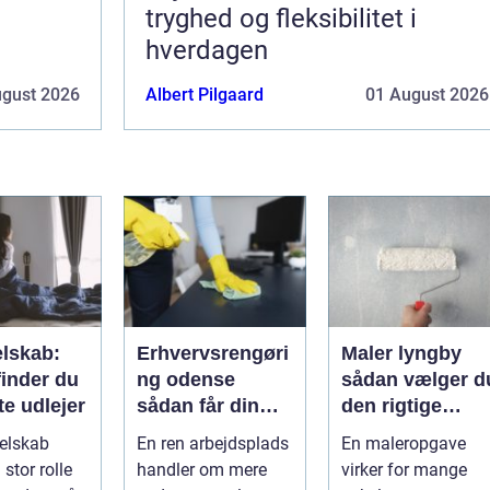
i
tryghed og fleksibilitet i
hverdagen
ugust 2026
Albert Pilgaard
01 August 2026
elskab:
Erhvervsrengøri
Maler lyngby
finder du
ng odense
sådan vælger d
te udlejer
sådan får din
den rigtige
virksomhed
fagmand
selskab
En ren arbejdsplads
En maleropgave
mest værdi for
 stor rolle
handler om mere
virker for mange
pengene