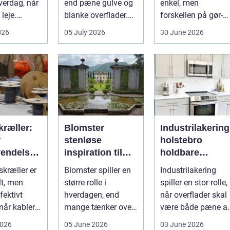
verdag, når
end pæne gulve og
enkel, men
 leje.
blanke overflader.
forskellen på gør-
 vedligeh...
Det påvirker både
det-selv og
026
05 July 2026
30 June 2026
arbejdsmi...
professionelt
arbejde er of...
kræller:
Blomster
Industrilakering
v
stenløse
holstebro
endelse
inspiration til
holdbare
re
hverdag og
overflader til
skræller er
Blomster spiller en
Industrilakering
i i
særlige
både erhverv o
lt, men
større rolle i
spiller en stor rolle,
åndtering
øjeblikke
private
fektivt
hverdagen, end
når overflader skal
når kabler
mange tænker over.
være både pæne at
De skaber ro, glæde
se på og stærke no
2026
05 June 2026
03 June 2026