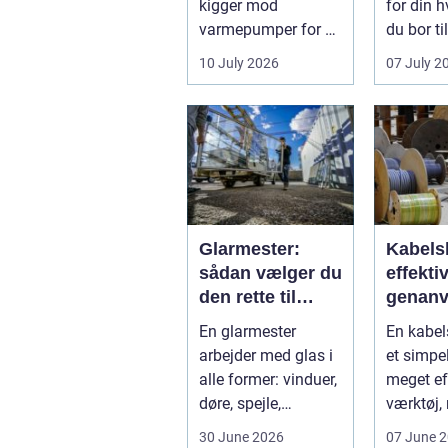
kigger mod
for din h
varmepumper for at
du bor til
sænke
Huslejen,
10 July 2026
07 July 2
varmeregningen og
få et sunde...
Glarmester:
Kabels
sådan vælger du
effekti
den rette til
genanv
opgaven
og bed
En glarmester
En kabel
økonom
arbejder med glas i
et simpe
kabelh
alle former: vinduer,
meget ef
døre, spejle,
værktøj, 
glasvægge, butiks...
ska...
30 June 2026
07 June 