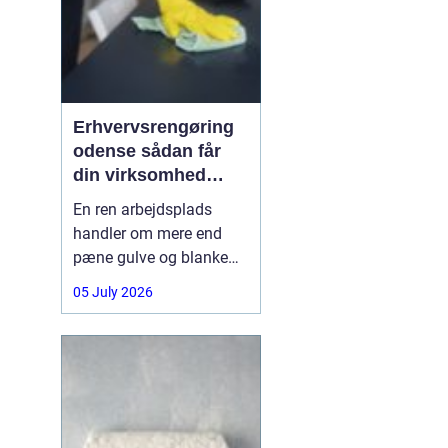
Erhvervsrengøring
odense sådan får
din virksomhed
mest værdi for
En ren arbejdsplads
pengene
handler om mere end
pæne gulve og blanke
overflader. Det påvirker
05 July 2026
både arbejdsmiljø, trivsel
og det indtryk, kunder og
samarbejdspartnere får,
når de træder ind ad
døren. Mange
virksomheder på Fyn