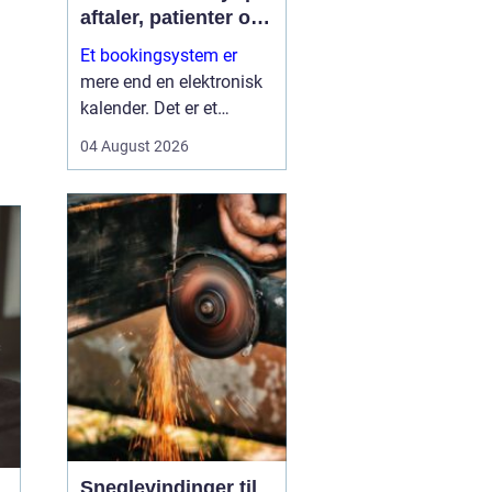
aftaler, patienter og
tid
Et bookingsystem er
mere end en elektronisk
kalender. Det er et
værktøj, der hjælper
04 August 2026
klinikker, behandlere og
andre virksomheder med
at få bedre overblik over
tid, ressourcer og
kontakt til patienter eller
kun...
Sneglevindinger til