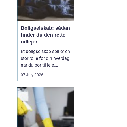
Boligselskab: sådan
finder du den rette
udlejer
Et boligselskab spiller en
stor rolle for din hverdag,
når du bor til leje.
Huslejen,
07 July 2026
vedligeholdelsen,
naboerne og dialogen
med udlejer påvirker
både tryghed og trivsel.
Derfor giver det mening
at se nærmere på, hvad
et...