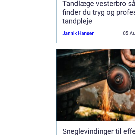
Tandlæge vesterbro sådan
finder du tryg og profe
tandpleje
Jannik Hansen
05 A
Sneglevindinger til eff