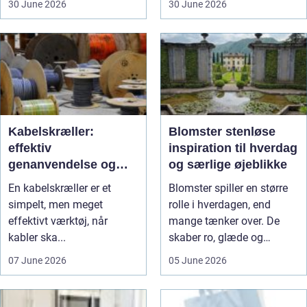
30 June 2026
30 June 2026
Kabelskræller:
Blomster stenløse
effektiv
inspiration til hverdag
genanvendelse og
og særlige øjeblikke
bedre økonomi i
En kabelskræller er et
Blomster spiller en større
kabelhåndtering
simpelt, men meget
rolle i hverdagen, end
effektivt værktøj, når
mange tænker over. De
kabler ska...
skaber ro, glæde og
nærvær, ...
07 June 2026
05 June 2026