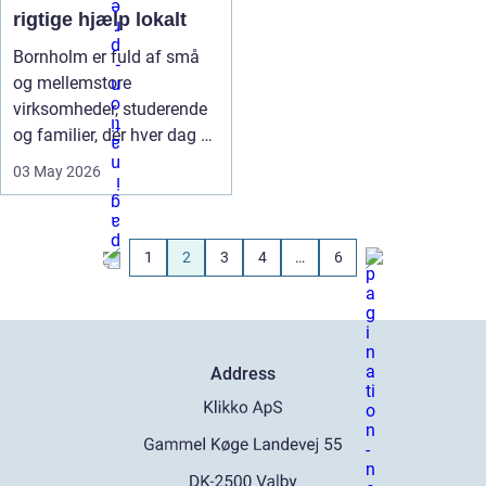
rigtige hjælp lokalt
Bornholm er fuld af små
og mellemstore
virksomheder, studerende
og familier, der hver dag er
afhængi...
03 May 2026
1
2
3
4
…
6
Address