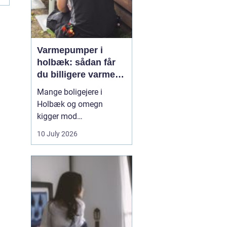
Varmepumper i
holbæk: sådan får
du billigere varme
og bedre indeklima
Mange boligejere i
Holbæk og omegn
kigger mod
varmepumper for at
10 July 2026
sænke varmeregningen
og få et sundere
indeklima. En moderne
varmepumpe udnytter
energien i luften udenfor
og omdanner den til
varme inde i huset. Det
er en enkel løsning, som