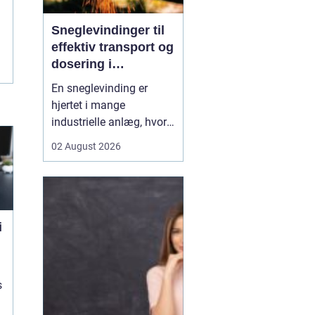
Sneglevindinger til
effektiv transport og
dosering i
industrien
En sneglevinding er
hjertet i mange
industrielle anlæg, hvor
materialer skal flyttes,
02 August 2026
doseres eller presses
jævnt og kontrolleret.
Uanset om der er tale om
korn, slam, granulat,
spåner eller cement,
i
afhænger
driftsikkerheden ofte af,
hvor præcist sne...
s