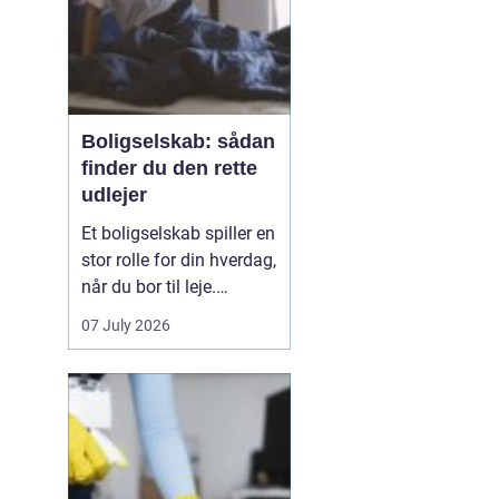
kan erstat...
Boligselskab: sådan
finder du den rette
udlejer
Et boligselskab spiller en
stor rolle for din hverdag,
når du bor til leje.
Huslejen,
07 July 2026
vedligeholdelsen,
naboerne og dialogen
med udlejer påvirker
både tryghed og trivsel.
Derfor giver det mening
at se nærmere på, hvad