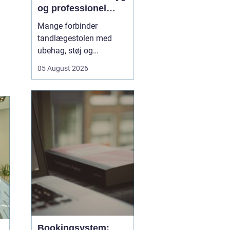
og professionel
tandpleje
Mange forbinder
tandlægestolen med
ubehag, støj og
nervøsitet. Alligevel er
05 August 2026
regelmæssige besøg
afgørende for både
sundhed og livskvalitet.
Når
du søger tandlæge
Vesterbro
, handler det
derfor ikke kun om...
Bookingsystem: