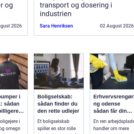
er og
transport og dosering i
industrien
ugust 2026
Sara Henriksen
02 August 2026
umper i
Boligselskab:
Erhvervsrengør
: sådan
sådan finder du
ng odense
illigere
den rette udlejer
sådan får din
og bedre
virksomhed
ligejere i
Et boligselskab
En ren arbejdsplad
ima
mest værdi for
og omegn
spiller en stor rolle
handler om mere
pengene