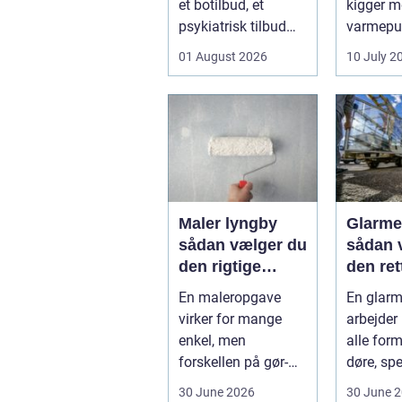
et botilbud, et
kigger 
psykiatrisk tilbud
varmepu
eller i plejen
sænke
01 August 2026
10 July 2
pludselig ænd...
varmere
få et sun
Maler lyngby
Glarme
sådan vælger du
sådan 
den rigtige
den rett
fagmand
opgav
En maleropgave
En glarm
virker for mange
arbejder
enkel, men
alle form
forskellen på gør-
døre, spe
det-selv og
glasvægg
30 June 2026
30 June 