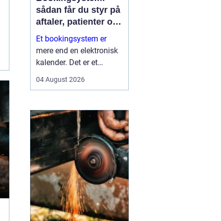
sådan får du styr på
aftaler, patienter og
tid
Et bookingsystem er
mere end en elektronisk
kalender. Det er et
værktøj, der hjælper
04 August 2026
klinikker, behandlere og
andre virksomheder med
at få bedre overblik over
tid, ressourcer og
kontakt til patienter eller
kun...