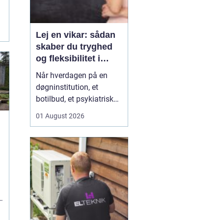
Lej en vikar: sådan
skaber du tryghed
og fleksibilitet i
hverdagen
Når hverdagen på en
døgninstitution, et
botilbud, et psykiatrisk
tilbud eller i plejen
01 August 2026
pludselig ændrer sig, kan
behovet for ekstra
hænder opstå fra den
ene dag til den anden.
Sygdom, ferie, akutte
indskrivninger eller
komplekse borgersager
.
presser d...
e