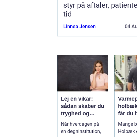
styr på aftaler, patient
tid
Linnea Jensen
04 A
Lej en vikar:
Varmep
sådan skaber du
holbæk
tryghed og
får du b
fleksibilitet i
varme 
Når hverdagen på
Mange bo
hverdagen
indekl
en døgninstitution,
Holbæk 