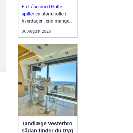
sikkerhed i
En Låsesmed Holte
hverdagen
spiller
en større rolle i
hverdagen, end mange
lægger mærke til. Når
06 August 2026
nøglen knækker i låsen,
døren smækker i, eller
der skal opgraderes til
mere moderne
sikkerhedsløsnin...
Tandlæge vesterbro
sådan finder du tryg