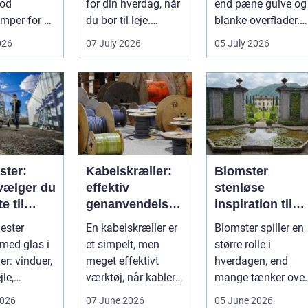
mod
for din hverdag, når
end pæne gulve og
mper for at
du bor til leje.
blanke overflader.
Huslejen, vedligeh...
Det påvirker både
026
07 July 2026
05 July 2026
gningen og
arbejdsmi...
de...
ster:
Kabelskræller:
Blomster
vælger du
effektiv
stenløse
e til
genanvendelse
inspiration til
en
og bedre
hverdag og
ester
En kabelskræller er
Blomster spiller en
økonomi i
særlige
 med glas i
et simpelt, men
større rolle i
kabelhåndtering
øjeblikke
er: vinduer,
meget effektivt
hverdagen, end
jle,
værktøj, når kabler
mange tænker over
e, butiks...
ska...
De skaber ro, glæd
2026
07 June 2026
05 June 2026