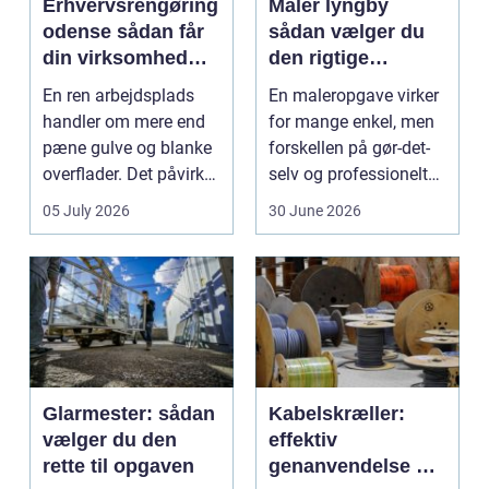
Erhvervsrengøring
Maler lyngby
odense sådan får
sådan vælger du
din virksomhed
den rigtige
mest værdi for
fagmand
En ren arbejdsplads
En maleropgave virker
pengene
handler om mere end
for mange enkel, men
pæne gulve og blanke
forskellen på gør-det-
overflader. Det påvirker
selv og professionelt
både arbejdsmi...
arbejde er of...
05 July 2026
30 June 2026
Glarmester: sådan
Kabelskræller:
vælger du den
effektiv
rette til opgaven
genanvendelse og