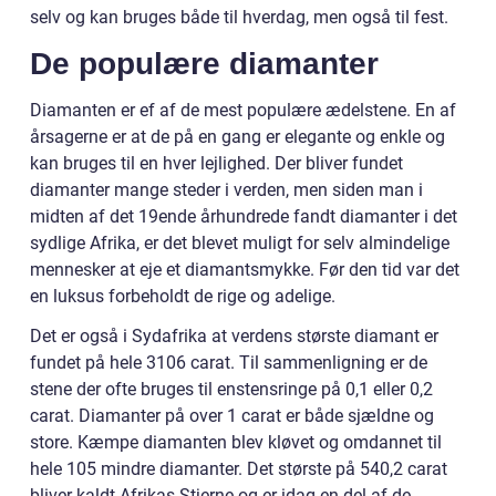
selv og kan bruges både til hverdag, men også til fest.
De populære diamanter
Diamanten er ef af de mest populære ædelstene. En af
årsagerne er at de på en gang er elegante og enkle og
kan bruges til en hver lejlighed. Der bliver fundet
diamanter mange steder i verden, men siden man i
midten af det 19ende århundrede fandt diamanter i det
sydlige Afrika, er det blevet muligt for selv almindelige
mennesker at eje et diamantsmykke. Før den tid var det
en luksus forbeholdt de rige og adelige.
Det er også i Sydafrika at verdens største diamant er
fundet på hele 3106 carat. Til sammenligning er de
stene der ofte bruges til enstensringe på 0,1 eller 0,2
carat. Diamanter på over 1 carat er både sjældne og
store. Kæmpe diamanten blev kløvet og omdannet til
hele 105 mindre diamanter. Det største på 540,2 carat
bliver kaldt Afrikas Stjerne og er idag en del af de