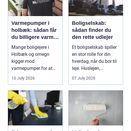
Varmepumper i
Boligselskab:
holbæk: sådan får
sådan finder du
du billigere varme
den rette udlejer
og bedre
Mange boligejere i
Et boligselskab spiller
indeklima
Holbæk og omegn
en stor rolle for din
kigger mod
hverdag, når du bor til
varmepumper for at
leje. Huslejen,
sænke
vedligeh...
10 July 2026
07 July 2026
varmeregningen og få
et sunde...