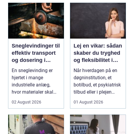
Sneglevindinger til
Lej en vikar: sådan
effektiv transport
skaber du tryghed
og dosering i
og fleksibilitet i
industrien
hverdagen
En sneglevinding er
Når hverdagen på en
hjertet i mange
døgninstitution, et
industrielle anlæg,
botilbud, et psykiatrisk
hvor materialer skal
tilbud eller i plejen
flyttes, doseres eller ...
pludselig ænd...
02 August 2026
01 August 2026