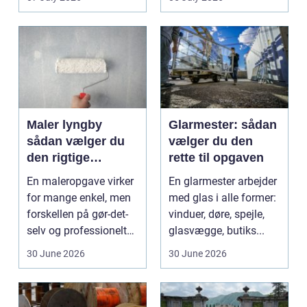
Maler lyngby
Glarmester: sådan
sådan vælger du
vælger du den
den rigtige
rette til opgaven
fagmand
En maleropgave virker
En glarmester arbejder
for mange enkel, men
med glas i alle former:
forskellen på gør-det-
vinduer, døre, spejle,
selv og professionelt
glasvægge, butiks...
arbejde er of...
30 June 2026
30 June 2026