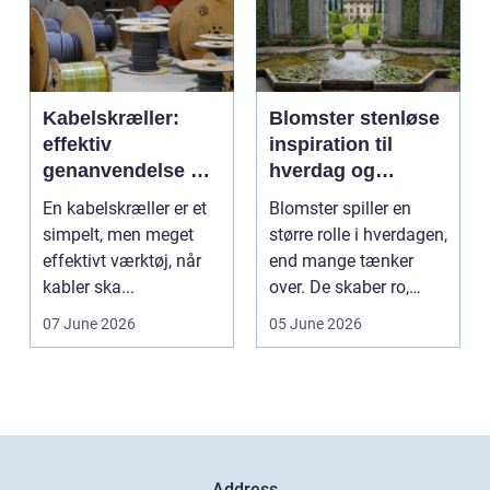
Kabelskræller:
Blomster stenløse
effektiv
inspiration til
genanvendelse og
hverdag og
bedre økonomi i
særlige øjeblikke
En kabelskræller er et
Blomster spiller en
kabelhåndtering
simpelt, men meget
større rolle i hverdagen,
effektivt værktøj, når
end mange tænker
kabler ska...
over. De skaber ro,
glæde og nærvær, ...
07 June 2026
05 June 2026
Address