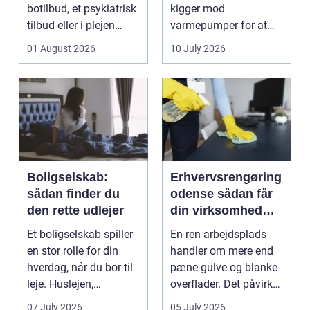
botilbud, et psykiatrisk
kigger mod
tilbud eller i plejen
varmepumper for at
pludselig ænd...
sænke
01 August 2026
10 July 2026
varmeregningen og få
et sunde...
Boligselskab:
Erhvervsrengøring
sådan finder du
odense sådan får
den rette udlejer
din virksomhed
mest værdi for
Et boligselskab spiller
En ren arbejdsplads
pengene
en stor rolle for din
handler om mere end
hverdag, når du bor til
pæne gulve og blanke
leje. Huslejen,
overflader. Det påvirker
vedligeh...
både arbejdsmi...
07 July 2026
05 July 2026