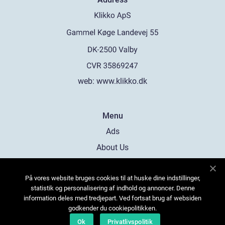
web:
www.klikko.dk
Menu
Ads
About Us
Cookies
På vores website bruges cookies til at huske dine indstillinger,
Contact
statistik og personalisering af indhold og annoncer. Denne
Sitemap
information deles med tredjepart. Ved fortsat brug af websiden
godkender du cookiepolitikken.
Ok
Privatlivspolitik