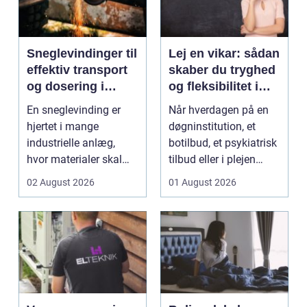
Sneglevindinger til
Lej en vikar: sådan
effektiv transport
skaber du tryghed
og dosering i
og fleksibilitet i
industrien
hverdagen
En sneglevinding er
Når hverdagen på en
hjertet i mange
døgninstitution, et
industrielle anlæg,
botilbud, et psykiatrisk
hvor materialer skal
tilbud eller i plejen
flyttes, doseres eller ...
pludselig ænd...
02 August 2026
01 August 2026