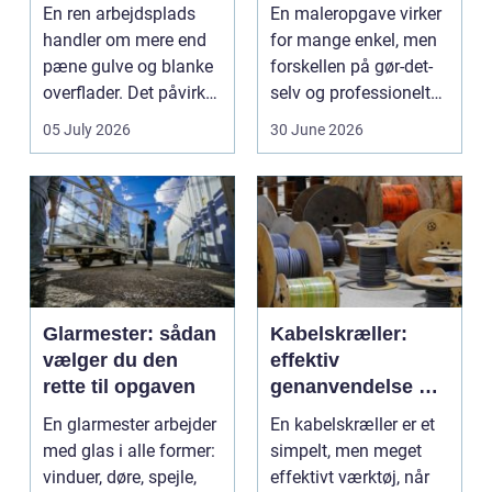
mest værdi for
fagmand
En ren arbejdsplads
En maleropgave virker
pengene
handler om mere end
for mange enkel, men
pæne gulve og blanke
forskellen på gør-det-
overflader. Det påvirker
selv og professionelt
både arbejdsmi...
arbejde er of...
05 July 2026
30 June 2026
Glarmester: sådan
Kabelskræller:
vælger du den
effektiv
rette til opgaven
genanvendelse og
bedre økonomi i
En glarmester arbejder
En kabelskræller er et
kabelhåndtering
med glas i alle former:
simpelt, men meget
vinduer, døre, spejle,
effektivt værktøj, når