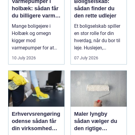
Varmepumper i
Boligselskab:
holbæk: sådan får
sådan finder du
du billigere varme
den rette udlejer
og bedre
Mange boligejere i
Et boligselskab spiller
indeklima
Holbæk og omegn
en stor rolle for din
kigger mod
hverdag, når du bor til
varmepumper for at
leje. Huslejen,
sænke
vedligeh...
10 July 2026
07 July 2026
varmeregningen og få
et sunde...
Erhvervsrengøring
Maler lyngby
odense sådan får
sådan vælger du
din virksomhed
den rigtige