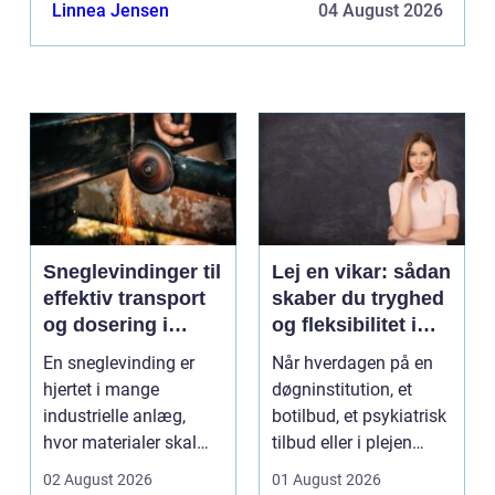
opfyldelse. Ved at søge på hjemmesiden har du
Linnea Jensen
04 August 2026
mulighed for at f...
Sneglevindinger til
Lej en vikar: sådan
effektiv transport
skaber du tryghed
og dosering i
og fleksibilitet i
industrien
hverdagen
En sneglevinding er
Når hverdagen på en
hjertet i mange
døgninstitution, et
industrielle anlæg,
botilbud, et psykiatrisk
hvor materialer skal
tilbud eller i plejen
flyttes, doseres eller ...
pludselig ænd...
02 August 2026
01 August 2026