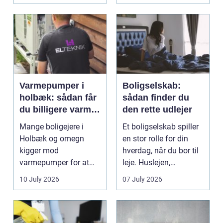
Varmepumper i
Boligselskab:
holbæk: sådan får
sådan finder du
du billigere varme
den rette udlejer
og bedre
Mange boligejere i
Et boligselskab spiller
indeklima
Holbæk og omegn
en stor rolle for din
kigger mod
hverdag, når du bor til
varmepumper for at
leje. Huslejen,
sænke
vedligeh...
10 July 2026
07 July 2026
varmeregningen og få
et sunde...