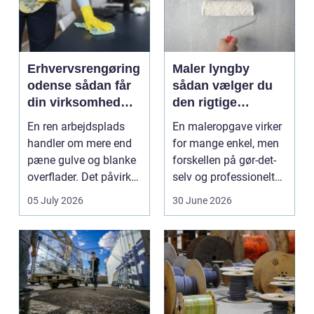
Erhvervsrengøring
Maler lyngby
odense sådan får
sådan vælger du
din virksomhed
den rigtige
mest værdi for
fagmand
En ren arbejdsplads
En maleropgave virker
pengene
handler om mere end
for mange enkel, men
pæne gulve og blanke
forskellen på gør-det-
overflader. Det påvirker
selv og professionelt
både arbejdsmi...
arbejde er of...
05 July 2026
30 June 2026