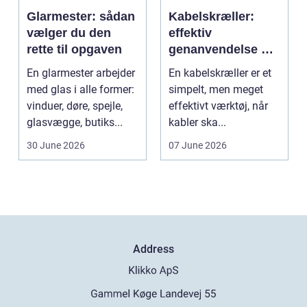
Glarmester: sådan
Kabelskræller:
vælger du den
effektiv
rette til opgaven
genanvendelse og
bedre økonomi i
En glarmester arbejder
En kabelskræller er et
kabelhåndtering
med glas i alle former:
simpelt, men meget
vinduer, døre, spejle,
effektivt værktøj, når
glasvægge, butiks...
kabler ska...
30 June 2026
07 June 2026
Address