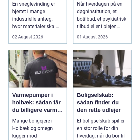
industrien
hverdagen
En sneglevinding er
Når hverdagen på en
hjertet i mange
døgninstitution, et
industrielle anlæg,
botilbud, et psykiatrisk
hvor materialer skal
tilbud eller i plejen
flyttes, doseres eller ...
pludselig ænd...
02 August 2026
01 August 2026
Varmepumper i
Boligselskab:
holbæk: sådan får
sådan finder du
du billigere varme
den rette udlejer
og bedre
Mange boligejere i
Et boligselskab spiller
indeklima
Holbæk og omegn
en stor rolle for din
kigger mod
hverdag, når du bor til