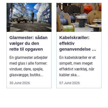
Glarmester: sådan
Kabelskræller:
vælger du den
effektiv
rette til opgaven
genanvendelse og
bedre økonomi i
En glarmester arbejder
En kabelskræller er et
kabelhåndtering
med glas i alle former:
simpelt, men meget
vinduer, døre, spejle,
effektivt værktøj, når
glasvægge, butiks...
kabler ska...
30 June 2026
07 June 2026