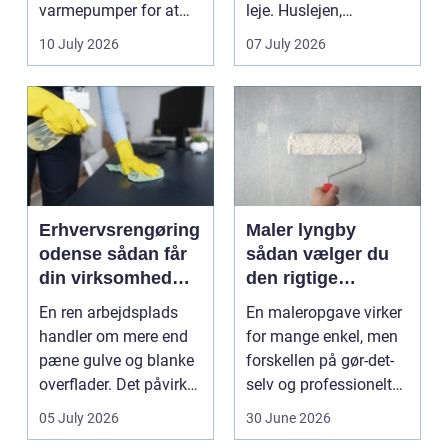
varmepumper for at
leje. Huslejen,
sænke
vedligeh...
10 July 2026
07 July 2026
varmeregningen og få
et sunde...
Erhvervsrengøring
Maler lyngby
odense sådan får
sådan vælger du
din virksomhed
den rigtige
mest værdi for
fagmand
En ren arbejdsplads
En maleropgave virker
pengene
handler om mere end
for mange enkel, men
pæne gulve og blanke
forskellen på gør-det-
overflader. Det påvirker
selv og professionelt
både arbejdsmi...
arbejde er of...
05 July 2026
30 June 2026