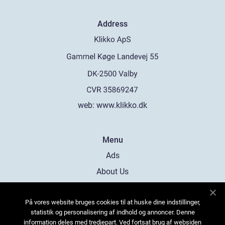
Address
web:
www.klikko.dk
Menu
Ads
About Us
Cookies
På vores website bruges cookies til at huske dine indstillinger,
Contact
statistik og personalisering af indhold og annoncer. Denne
Sitemap
information deles med tredjepart. Ved fortsat brug af websiden