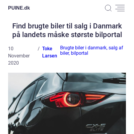
PUINE.
dk
Find brugte biler til salg i Danmark
på landets måske største bilportal
Brugte biler i danmark, salg af
10
Toke
biler, bilportal
November
Larsen
2020