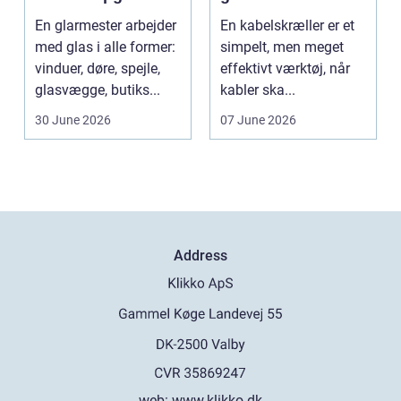
bedre økonomi i
En glarmester arbejder
En kabelskræller er et
kabelhåndtering
med glas i alle former:
simpelt, men meget
vinduer, døre, spejle,
effektivt værktøj, når
glasvægge, butiks...
kabler ska...
30 June 2026
07 June 2026
Address
web:
www.klikko.dk