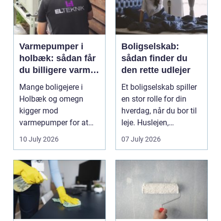
Varmepumper i
Boligselskab:
holbæk: sådan får
sådan finder du
du billigere varme
den rette udlejer
og bedre
Mange boligejere i
Et boligselskab spiller
indeklima
Holbæk og omegn
en stor rolle for din
kigger mod
hverdag, når du bor til
varmepumper for at
leje. Huslejen,
sænke
vedligeh...
10 July 2026
07 July 2026
varmeregningen og få
et sunde...