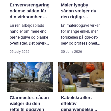
Erhvervsrengøring
Maler lyngby
odense sådan får
sådan vælger du
din virksomhed
den rigtige
mest værdi for
fagmand
En ren arbejdsplads
En maleropgave virker
pengene
handler om mere end
for mange enkel, men
pæne gulve og blanke
forskellen på gør-det-
overflader. Det påvirker
selv og professionelt
både arbejdsmi...
arbejde er of...
05 July 2026
30 June 2026
Glarmester: sådan
Kabelskræller:
vælger du den
effektiv
rette til opgaven
genanvendelse og