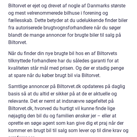
Biltorvet er ejet og drevet af nogle af Danmarks største
og mest velrenommerede bilhuse i forening og
fællesskab. Dette betyder at du udelukkende finder biler
fra autoriserede brugtvognsforhandlere når du søger
blandt de mange annoncer for brugte biler til salg på
Biltorvet.
Når du finder din nye brugte bil hos en af Biltorvets
tilknyttede forhandlere har du således garanti for at
kvaliteten står mål med prisen. Og der er stadig penge
at spare når du køber brugt bil via Biltorvet.
Samtlige annoncer på Biltorvet.dk opdateres på daglig
basis så at du altid er sikker på at de er aktuelle og
relevante. Det er nemt at indsnævre søgefeltet på
Biltorvet.dk, hvorved du hurtigt vil kunne finde lige
nøjagtig den bil du og familien ønsker jer – eller at
oprette en søge agent som kan give dig et praj når der
kommer en brugt bil til salg som lever op til dine krav og