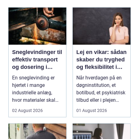
Sneglevindinger til
Lej en vikar: sådan
effektiv transport
skaber du tryghed
og dosering i
og fleksibilitet i
industrien
hverdagen
En sneglevinding er
Når hverdagen på en
hjertet i mange
døgninstitution, et
industrielle anlæg,
botilbud, et psykiatrisk
hvor materialer skal
tilbud eller i plejen
flyttes, doseres eller ...
pludselig ænd...
02 August 2026
01 August 2026