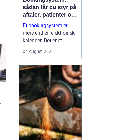
sådan får du styr på
aftaler, patienter og
tid
Et bookingsystem er
mere end en elektronisk
kalender. Det er et
værktøj, der hjælper
04 August 2026
klinikker, behandlere og
andre virksomheder med
at få bedre overblik over
tid, ressourcer og
kontakt til patienter eller
kun...
r
r