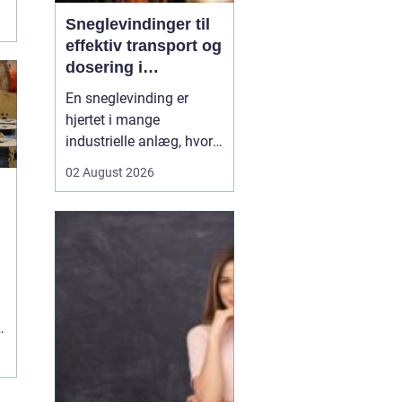
.
Sneglevindinger til
effektiv transport og
dosering i
industrien
En sneglevinding er
hjertet i mange
industrielle anlæg, hvor
materialer skal flyttes,
02 August 2026
doseres eller presses
jævnt og kontrolleret.
Uanset om der er tale om
korn, slam, granulat,
spåner eller cement,
afhænger
g
driftsikkerheden ofte af,
hvor præcist sne...