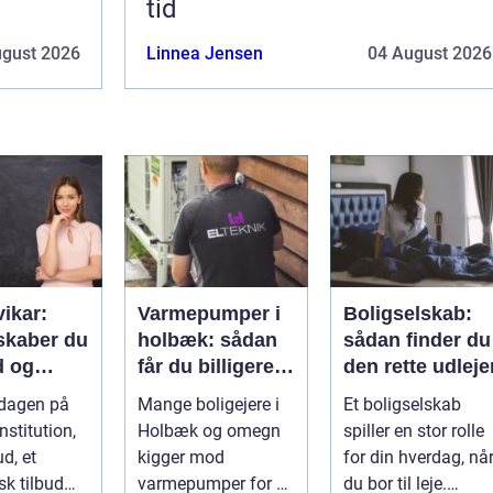
tid
ugust 2026
Linnea Jensen
04 August 2026
vikar:
Varmepumper i
Boligselskab:
skaber du
holbæk: sådan
sådan finder du
d og
får du billigere
den rette udleje
litet i
varme og bedre
rdagen på
Mange boligejere i
Et boligselskab
gen
indeklima
nstitution,
Holbæk og omegn
spiller en stor rolle
ud, et
kigger mod
for din hverdag, nå
sk tilbud
varmepumper for at
du bor til leje.