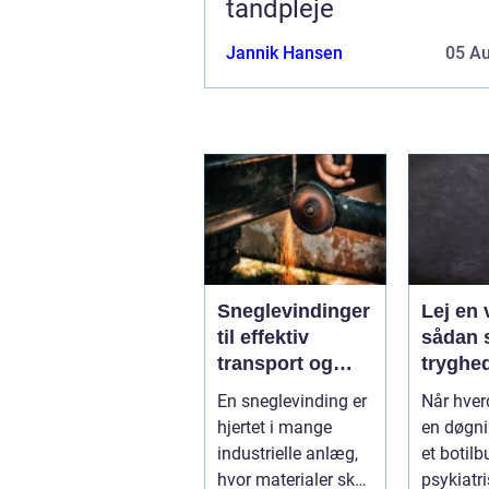
tandpleje
Jannik Hansen
05 A
Sneglevindinger
Lej en 
til effektiv
sådan 
transport og
tryghe
dosering i
fleksibi
En sneglevinding er
Når hve
industrien
hverda
hjertet i mange
en døgni
industrielle anlæg,
et botilb
hvor materialer skal
psykiatri