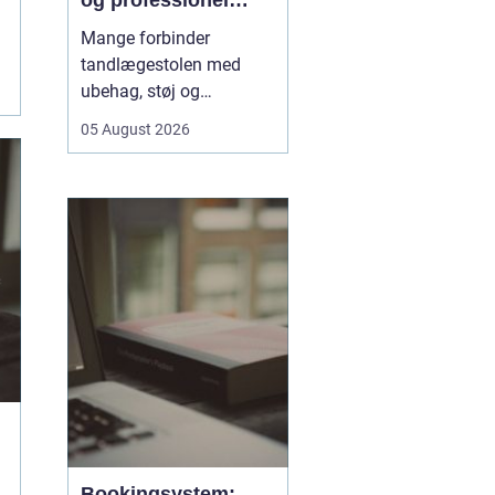
og professionel
tandpleje
Mange forbinder
tandlægestolen med
ubehag, støj og
nervøsitet. Alligevel er
05 August 2026
regelmæssige besøg
afgørende for både
sundhed og livskvalitet.
Når
du søger tandlæge
Vesterbro
, handler det
derfor ikke kun om...
Bookingsystem: