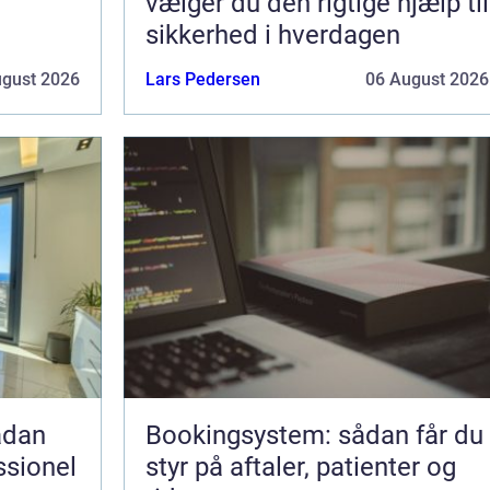
g
vælger du den rigtige hjælp til
sikkerhed i hverdagen
ugust 2026
Lars Pedersen
06 August 2026
Bookingsystem: sådan får du
ssionel
styr på aftaler, patienter og