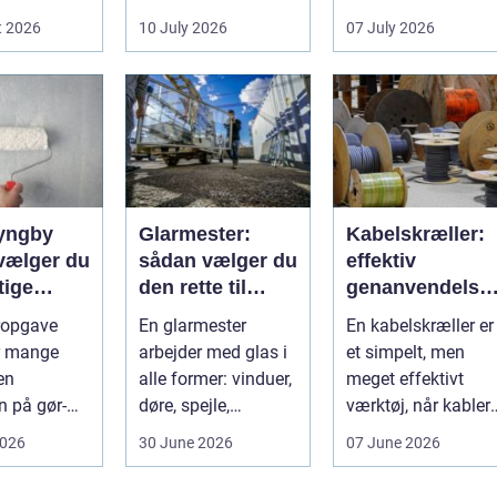
ejen
sænke
Huslejen, vedligeh..
t 2026
10 July 2026
07 July 2026
g ænd...
varmeregningen og
få et sunde...
lyngby
Glarmester:
Kabelskræller:
vælger du
sådan vælger du
effektiv
tige
den rette til
genanvendelse
nd
opgaven
og bedre
ropgave
En glarmester
En kabelskræller er
økonomi i
or mange
arbejder med glas i
et simpelt, men
kabelhåndterin
en
alle former: vinduer,
meget effektivt
n på gør-
døre, spejle,
værktøj, når kabler
 og
glasvægge, butiks...
ska...
2026
30 June 2026
07 June 2026
onelt
r of...