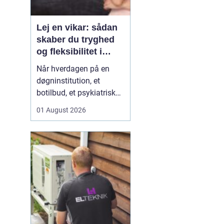
Lej en vikar: sådan
skaber du tryghed
og fleksibilitet i
hverdagen
Når hverdagen på en
døgninstitution, et
botilbud, et psykiatrisk
tilbud eller i plejen
01 August 2026
pludselig ændrer sig, kan
behovet for ekstra
hænder opstå fra den
ene dag til den anden.
Sygdom, ferie, akutte
indskrivninger eller
komplekse borgersager
presser d...