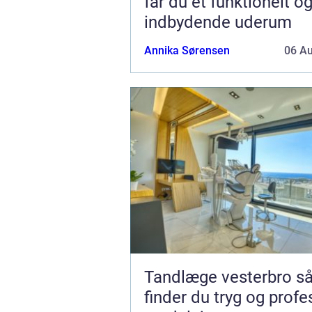
får du et funktionelt o
indbydende uderum
Annika Sørensen
06 A
Tandlæge vesterbro sådan
finder du tryg og profe