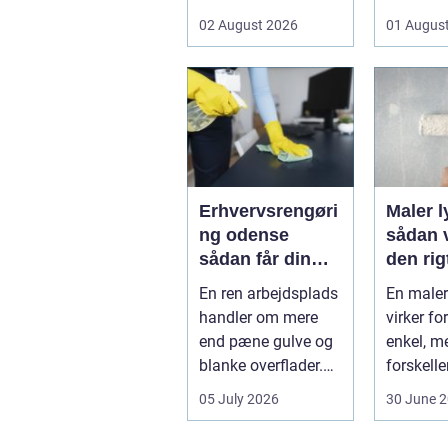
flyttes, doseres eller
eller i pl
02 August 2026
01 Augus
...
pludseli
Erhvervsrengøri
Maler 
ng odense
sådan 
sådan får din
den rig
virksomhed
fagma
En ren arbejdsplads
En male
mest værdi for
handler om mere
virker f
pengene
end pæne gulve og
enkel, m
blanke overflader.
forskelle
Det påvirker både
det-selv
05 July 2026
30 June 
arbejdsmi...
professi
arbejde e