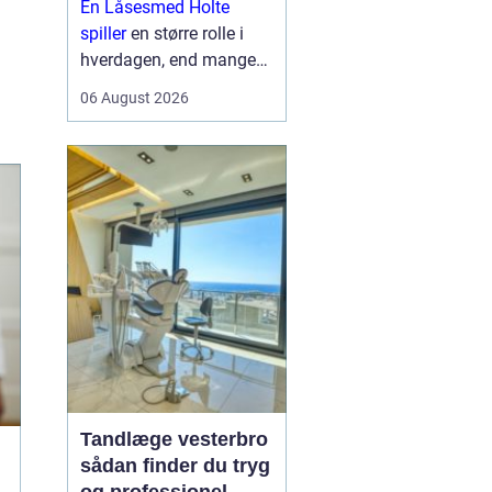
En Låsesmed Holte
hverdagen
spiller
en større rolle i
hverdagen, end mange
lægger mærke til. Når
06 August 2026
nøglen knækker i låsen,
døren smækker i, eller
der skal opgraderes til
mere moderne
sikkerhedsløsnin...
Tandlæge vesterbro
sådan finder du tryg