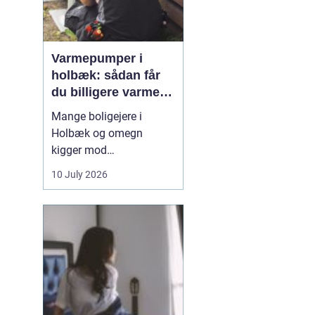
Varmepumper i
holbæk: sådan får
du billigere varme
og bedre indeklima
Mange boligejere i
Holbæk og omegn
kigger mod
varmepumper for at
10 July 2026
sænke varmeregningen
og få et sundere
indeklima. En moderne
varmepumpe udnytter
energien i luften udenfor
og omdanner den til
varme inde i huset. Det
er en enkel løsning, som