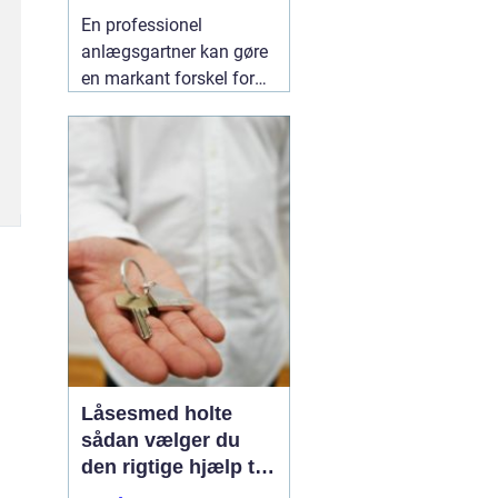
indbydende uderum
En professionel
anlægsgartner kan gøre
en markant forskel for
både udseende og
funktion i haven. Mange
i og omkring Kolding
oplever, at det kan være
svært at få
udendørsarealer til at
fungere i hverdagen. Her
kan
06 August 2026
Låsesmed holte
sådan vælger du
den rigtige hjælp til
sikkerhed i