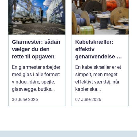
Glarmester: sådan
Kabelskræller:
vælger du den
effektiv
rette til opgaven
genanvendelse og
bedre økonomi i
En glarmester arbejder
En kabelskræller er et
kabelhåndtering
med glas i alle former:
simpelt, men meget
vinduer, døre, spejle,
effektivt værktøj, når
glasvægge, butiks...
kabler ska...
30 June 2026
07 June 2026