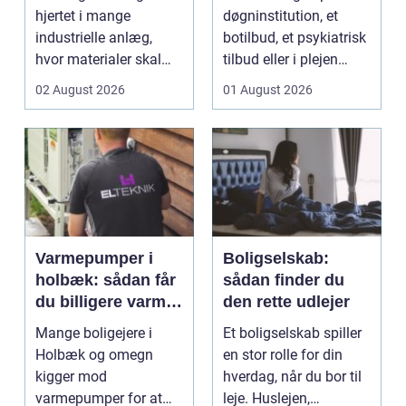
hjertet i mange
døgninstitution, et
industrielle anlæg,
botilbud, et psykiatrisk
hvor materialer skal
tilbud eller i plejen
flyttes, doseres eller ...
pludselig ænd...
02 August 2026
01 August 2026
Varmepumper i
Boligselskab:
holbæk: sådan får
sådan finder du
du billigere varme
den rette udlejer
og bedre
Mange boligejere i
Et boligselskab spiller
indeklima
Holbæk og omegn
en stor rolle for din
kigger mod
hverdag, når du bor til
varmepumper for at
leje. Huslejen,