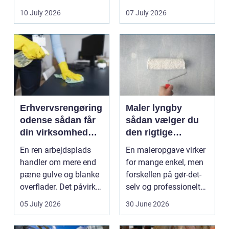
sænke
vedligeh...
10 July 2026
07 July 2026
varmeregningen og få
et sunde...
Erhvervsrengøring
Maler lyngby
odense sådan får
sådan vælger du
din virksomhed
den rigtige
mest værdi for
fagmand
En ren arbejdsplads
En maleropgave virker
pengene
handler om mere end
for mange enkel, men
pæne gulve og blanke
forskellen på gør-det-
overflader. Det påvirker
selv og professionelt
både arbejdsmi...
arbejde er of...
05 July 2026
30 June 2026