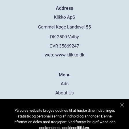
Address
web:
www.klikko.dk
Menu
Ads
About Us
Cookies
På vores website bruges cookies til at huske dine indstillinger,
Contact
statistik og personalisering af indhold og annoncer. Denne
Sitemap
information deles med tredjepart. Ved fortsat brug af websiden
godkender du cookiepolitikken.