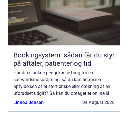
Bookingsystem: sådan får du styr
på aftaler, patienter og tid
Har din slunkne pengekasse brug for en
saltvandsindsprøjtning, så du kan finansiere
opfyldelsen af et stort ønske eller dækning af en
uforudset udgift? Så kan du optaget et online lån.
Hvor kan jeg optage et billigt lån online? Der er
Linnea Jensen
04 August 2026
mange långivere...