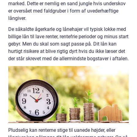
marked. Dette er nemlig en sand jungle hvis underskov
er oversået med faldgruber i form af uvederhæftige
långiver.
De såkaldte ågerkarle og lånehajer vil typisk lokke med
billige lån til lave renter, rentefrie perioder og minus start
gebyr. Men du skal som sagt passe på. Dit lån kan
hurtigt risikere at blive rigtig dyrt hvis du ikke læser det
der står skrevet med de allermindste bogstaver i aftalen.
Pludselig kan renterne stige til uanede højder, eller