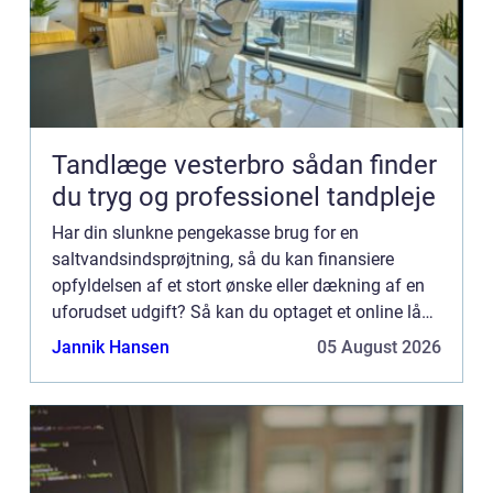
Tandlæge vesterbro sådan finder
du tryg og professionel tandpleje
Har din slunkne pengekasse brug for en
saltvandsindsprøjtning, så du kan finansiere
opfyldelsen af et stort ønske eller dækning af en
uforudset udgift? Så kan du optaget et online lån.
Hvor kan jeg optage et billigt lån online? Der er
Jannik Hansen
05 August 2026
mange långivere...