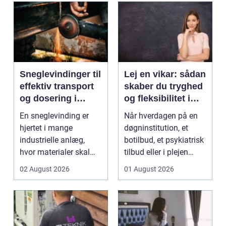
Sneglevindinger til
Lej en vikar: sådan
effektiv transport
skaber du tryghed
og dosering i
og fleksibilitet i
industrien
hverdagen
En sneglevinding er
Når hverdagen på en
hjertet i mange
døgninstitution, et
industrielle anlæg,
botilbud, et psykiatrisk
hvor materialer skal
tilbud eller i plejen
flyttes, doseres eller ...
pludselig ænd...
02 August 2026
01 August 2026