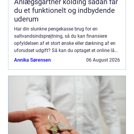
Anlægsgartner kolding sådan får
du et funktionelt og indbydende
uderum
Har din slunkne pengekasse brug for en
saltvandsindsprøjtning, så du kan finansiere
opfyldelsen af et stort ønske eller dækning af en
uforudset udgift? Så kan du optaget et online lån.
Hvor kan jeg optage et billigt lån online? Der er
Annika Sørensen
06 August 2026
mange långivere...