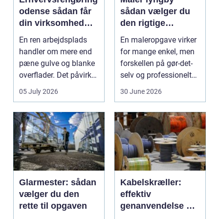
odense sådan får
sådan vælger du
din virksomhed
den rigtige
mest værdi for
fagmand
En ren arbejdsplads
En maleropgave virker
pengene
handler om mere end
for mange enkel, men
pæne gulve og blanke
forskellen på gør-det-
overflader. Det påvirker
selv og professionelt
både arbejdsmi...
arbejde er of...
05 July 2026
30 June 2026
Glarmester: sådan
Kabelskræller:
vælger du den
effektiv
rette til opgaven
genanvendelse og
bedre økonomi i