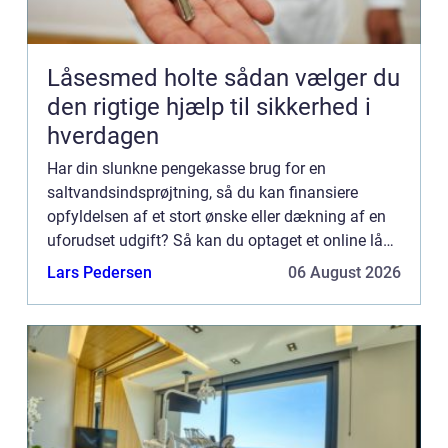
Låsesmed holte sådan vælger du
den rigtige hjælp til sikkerhed i
hverdagen
Har din slunkne pengekasse brug for en
saltvandsindsprøjtning, så du kan finansiere
opfyldelsen af et stort ønske eller dækning af en
uforudset udgift? Så kan du optaget et online lån.
Hvor kan jeg optage et billigt lån online? Der er
Lars Pedersen
06 August 2026
mange långivere...