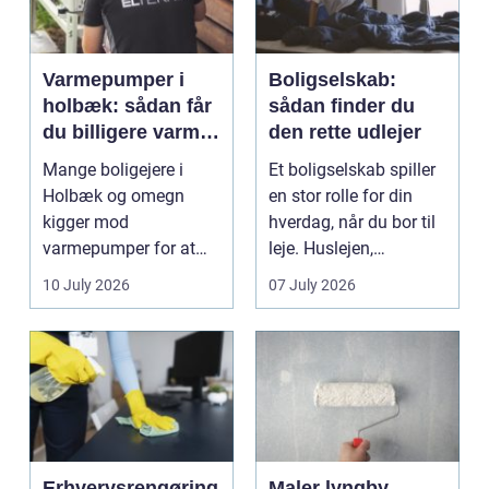
Varmepumper i
Boligselskab:
holbæk: sådan får
sådan finder du
du billigere varme
den rette udlejer
og bedre
Mange boligejere i
Et boligselskab spiller
indeklima
Holbæk og omegn
en stor rolle for din
kigger mod
hverdag, når du bor til
varmepumper for at
leje. Huslejen,
sænke
vedligeh...
10 July 2026
07 July 2026
varmeregningen og få
et sunde...
Erhvervsrengøring
Maler lyngby