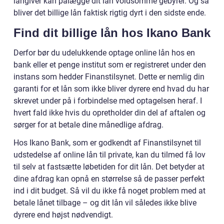
långiver kan pålægge dit lån voldsomme gebyrer. Og så
bliver det billige lån faktisk rigtig dyrt i den sidste ende.
Find dit billige lån hos Ikano Bank
Derfor bør du udelukkende optage online lån hos en
bank eller et penge institut som er registreret under den
instans som hedder Finanstilsynet. Dette er nemlig din
garanti for et lån som ikke bliver dyrere end hvad du har
skrevet under på i forbindelse med optagelsen heraf. I
hvert fald ikke hvis du opretholder din del af aftalen og
sørger for at betale dine månedlige afdrag.
Hos Ikano Bank, som er godkendt af Finanstilsynet til
udstedelse af online lån til private, kan du tilmed få lov
til selv at fastsætte løbetiden for dit lån. Det betyder at
dine afdrag kan opnå en størrelse så de passer perfekt
ind i dit budget. Så vil du ikke få noget problem med at
betale lånet tilbage – og dit lån vil således ikke blive
dyrere end højst nødvendigt.