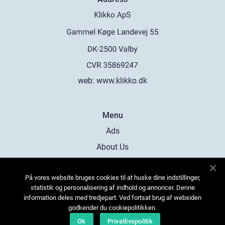
web:
www.klikko.dk
Menu
Ads
About Us
Cookies
På vores website bruges cookies til at huske dine indstillinger,
Contact
statistik og personalisering af indhold og annoncer. Denne
Sitemap
information deles med tredjepart. Ved fortsat brug af websiden
godkender du cookiepolitikken.
Ok
Privatlivspolitik