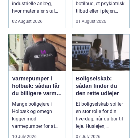
industrielle anlæg,
botilbud, et psykiatrisk
hvor materialer skal
tilbud eller i plejen
flyttes, doseres eller ...
pludselig ænd...
02 August 2026
01 August 2026
Varmepumper i
Boligselskab:
holbæk: sådan får
sådan finder du
du billigere varme
den rette udlejer
og bedre
Mange boligejere i
Et boligselskab spiller
indeklima
Holbæk og omegn
en stor rolle for din
kigger mod
hverdag, når du bor til
varmepumper for at
leje. Huslejen,
sænke
vedligeh...
10 July 2026
07 July 2026