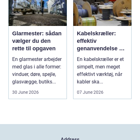
Glarmester: sådan
Kabelskræller:
vælger du den
effektiv
rette til opgaven
genanvendelse og
bedre økonomi i
En glarmester arbejder
En kabelskræller er et
kabelhåndtering
med glas i alle former:
simpelt, men meget
vinduer, døre, spejle,
effektivt værktøj, når
glasvægge, butiks...
kabler ska...
30 June 2026
07 June 2026
Address