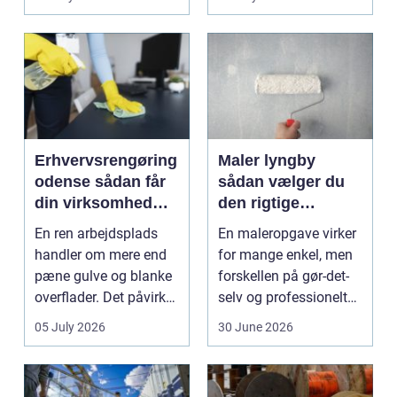
varmeregningen og få
et sunde...
Erhvervsrengøring
Maler lyngby
odense sådan får
sådan vælger du
din virksomhed
den rigtige
mest værdi for
fagmand
En ren arbejdsplads
En maleropgave virker
pengene
handler om mere end
for mange enkel, men
pæne gulve og blanke
forskellen på gør-det-
overflader. Det påvirker
selv og professionelt
både arbejdsmi...
arbejde er of...
05 July 2026
30 June 2026