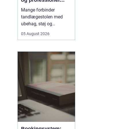
og professionel
tandpleje
Mange forbinder
tandlægestolen med
ubehag, støj og
nervøsitet. Alligevel er
05 August 2026
regelmæssige besøg
afgørende for både
sundhed og livskvalitet.
Når
du søger tandlæge
Vesterbro
, handler det
derfor ikke kun om...
Bookingsystem: