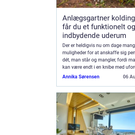
Anlægsgartner kolding såda
får du et funktionelt o
indbydende uderum
Der er heldigvis nu om dage man
muligheder for at anskaffe sig peng
dét, man står og mangler, fordi m
kan være endt i en knibe med ufor
udgifter, eller man bare vil suppler
Annika Sørensen
06 A
opsparing med noget til udbe...