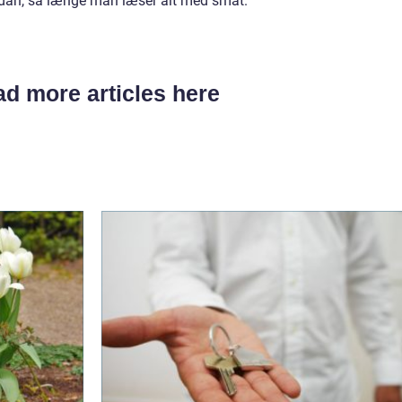
rdan, så længe man læser alt med småt.
d more articles here