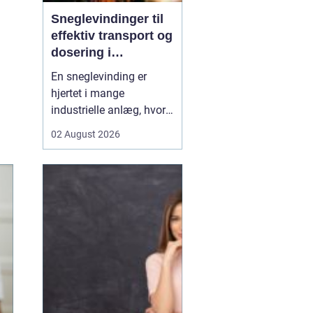
Sneglevindinger til
effektiv transport og
dosering i
industrien
En sneglevinding er
hjertet i mange
industrielle anlæg, hvor
materialer skal flyttes,
02 August 2026
doseres eller presses
jævnt og kontrolleret.
Uanset om der er tale om
korn, slam, granulat,
spåner eller cement,
afhænger
driftsikkerheden ofte af,
hvor præcist sne...