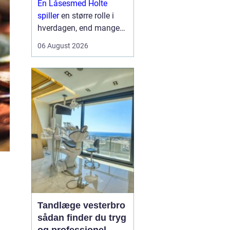
En Låsesmed Holte
hverdagen
spiller
en større rolle i
hverdagen, end mange
lægger mærke til. Når
06 August 2026
nøglen knækker i låsen,
døren smækker i, eller
der skal opgraderes til
mere moderne
sikkerhedsløsnin...
Tandlæge vesterbro
sådan finder du tryg