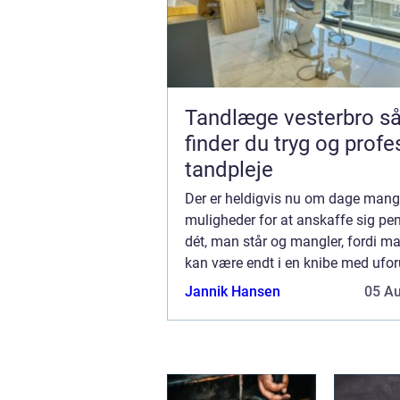
Tandlæge vesterbro sådan
finder du tryg og profe
tandpleje
Der er heldigvis nu om dage man
muligheder for at anskaffe sig peng
dét, man står og mangler, fordi m
kan være endt i en knibe med ufor
udgifter, eller man bare vil suppler
Jannik Hansen
05 A
opsparing med noget til udbe...