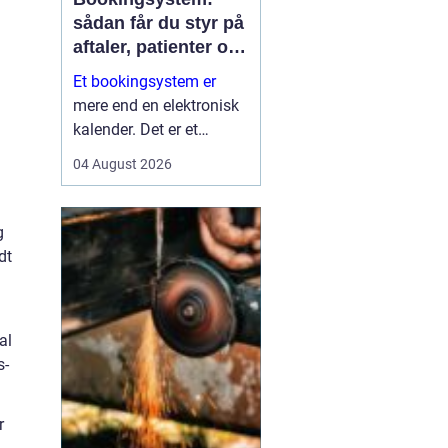
sådan får du styr på
aftaler, patienter og
tid
Et bookingsystem er
mere end en elektronisk
kalender. Det er et
værktøj, der hjælper
04 August 2026
klinikker, behandlere og
andre virksomheder med
at få bedre overblik over
g
tid, ressourcer og
dt
kontakt til patienter eller
kun...
al
s-
r