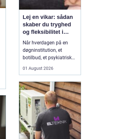
Lej en vikar: sådan
skaber du tryghed
og fleksibilitet i
hverdagen
Når hverdagen på en
døgninstitution, et
botilbud, et psykiatrisk
tilbud eller i plejen
01 August 2026
pludselig ændrer sig, kan
behovet for ekstra
hænder opstå fra den
ene dag til den anden.
Sygdom, ferie, akutte
indskrivninger eller
komplekse borgersager
presser d...