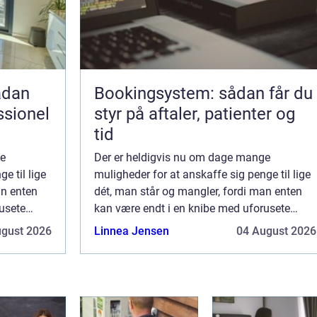
Bookingsystem: sådan får du
ssionel
styr på aftaler, patienter og
tid
ge
Der er heldigvis nu om dage mange
e til lige
muligheder for at anskaffe sig penge til lige
an enten
dét, man står og mangler, fordi man enten
usete
kan være endt i en knibe med uforusete
e ens
udgifter, eller man bare vil supplere ens
ugust 2026
Linnea Jensen
04 August 2026
opsparing med noget til udbe...