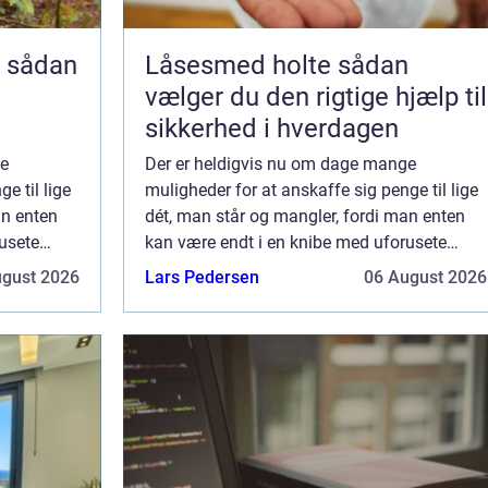
n
Låsesmed holte sådan
g
vælger du den rigtige hjælp til
sikkerhed i hverdagen
ge
Der er heldigvis nu om dage mange
e til lige
muligheder for at anskaffe sig penge til lige
an enten
dét, man står og mangler, fordi man enten
usete
kan være endt i en knibe med uforusete
e ens
udgifter, eller man bare vil supplere ens
ugust 2026
Lars Pedersen
06 August 2026
opsparing med noget til udbe...