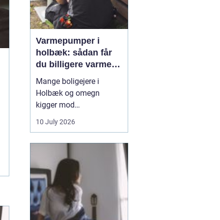
Varmepumper i
holbæk: sådan får
du billigere varme
og bedre indeklima
Mange boligejere i
Holbæk og omegn
kigger mod
varmepumper for at
10 July 2026
sænke varmeregningen
og få et sundere
indeklima. En moderne
varmepumpe udnytter
energien i luften udenfor
og omdanner den til
varme inde i huset. Det
er en enkel løsning, som