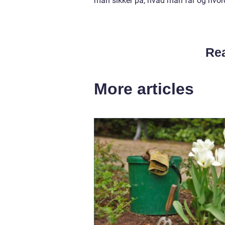
man sikker på, hvad man får og hvo
Rea
More articles