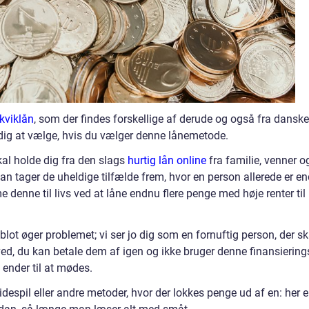
 kviklån
, som der findes forskellige af derude og også fra danske
 dig at vælge, hvis du vælger denne lånemetode.
kal holde dig fra den slags
hurtig lån online
fra familie, venner o
an tager de uheldige tilfælde frem, hvor en person allerede er en
 denne til livs ved at låne endnu flere penge med høje renter til
lot øger problemet; vi ser jo dig som en fornuftig person, der sk
ved, du kan betale dem af igen og ikke bruger denne finansiering
 ender til at mødes.
espil eller andre metoder, hvor der lokkes penge ud af en: her e