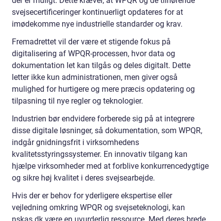
der er muligt. Dette kræver, at WPQR og de tilhørende
svejsecertificeringer kontinuerligt opdateres for at
imødekomme nye industrielle standarder og krav.
Fremadrettet vil der være et stigende fokus på
digitalisering af WPQR-processen, hvor data og
dokumentation let kan tilgås og deles digitalt. Dette
letter ikke kun administrationen, men giver også
mulighed for hurtigere og mere præcis opdatering og
tilpasning til nye regler og teknologier.
Industrien bør endvidere forberede sig på at integrere
disse digitale løsninger, så dokumentation, som WPQR,
indgår gnidningsfrit i virksomhedens
kvalitetsstyringssystemer. En innovativ tilgang kan
hjælpe virksomheder med at forblive konkurrencedygtige
og sikre høj kvalitet i deres svejsearbejde.
Hvis der er behov for yderligere ekspertise eller
vejledning omkring WPQR og svejseteknologi, kan
nskas.dk
være en uvurderlig ressource. Med deres brede