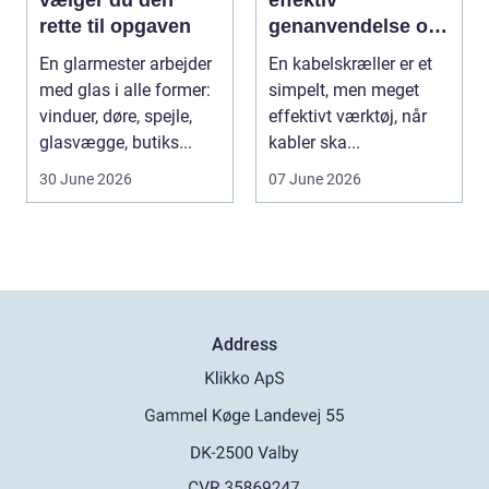
vælger du den
effektiv
rette til opgaven
genanvendelse og
bedre økonomi i
En glarmester arbejder
En kabelskræller er et
kabelhåndtering
med glas i alle former:
simpelt, men meget
vinduer, døre, spejle,
effektivt værktøj, når
glasvægge, butiks...
kabler ska...
30 June 2026
07 June 2026
Address