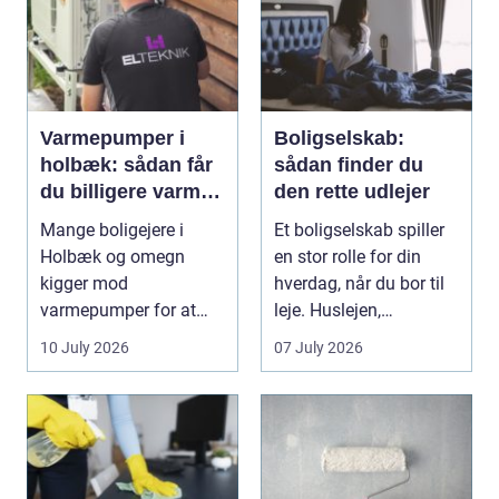
Varmepumper i
Boligselskab:
holbæk: sådan får
sådan finder du
du billigere varme
den rette udlejer
og bedre indeklima
Mange boligejere i
Et boligselskab spiller
Holbæk og omegn
en stor rolle for din
kigger mod
hverdag, når du bor til
varmepumper for at
leje. Huslejen,
sænke varmeregningen
vedligeh...
10 July 2026
07 July 2026
og få et sunde...