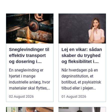
Sneglevindinger til
Lej en vikar: sådan
effektiv transport
skaber du tryghed
og dosering i
og fleksibilitet i
industrien
hverdagen
En sneglevinding er
Når hverdagen på en
hjertet i mange
døgninstitution, et
industrielle anlæg, hvor
botilbud, et psykiatrisk
materialer skal flyttes,
tilbud eller i plejen
doseres eller ...
pludselig ænd...
02 August 2026
01 August 2026