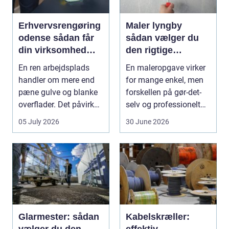
Erhvervsrengøring
Maler lyngby
odense sådan får
sådan vælger du
din virksomhed
den rigtige
mest værdi for
fagmand
En ren arbejdsplads
En maleropgave virker
pengene
handler om mere end
for mange enkel, men
pæne gulve og blanke
forskellen på gør-det-
overflader. Det påvirker
selv og professionelt
både arbejdsmi...
arbejde er of...
05 July 2026
30 June 2026
Glarmester: sådan
Kabelskræller: