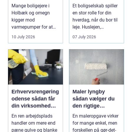
og bedre
Mange boligejere i
Et boligselskab spiller
indeklima
Holbæk og omegn
en stor rolle for din
kigger mod
hverdag, når du bor til
varmepumper for at
leje. Huslejen,
sænke
vedligeh...
10 July 2026
07 July 2026
varmeregningen og få
et sunde...
Erhvervsrengøring
Maler lyngby
odense sådan får
sådan vælger du
din virksomhed
den rigtige
mest værdi for
fagmand
En ren arbejdsplads
En maleropgave virker
pengene
handler om mere end
for mange enkel, men
pæne gulve og blanke
forskellen på gør-det-