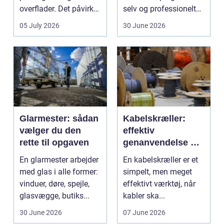
overflader. Det påvirker
selv og professionelt
både arbejdsmi...
arbejde er of...
05 July 2026
30 June 2026
Glarmester: sådan
Kabelskræller:
vælger du den
effektiv
rette til opgaven
genanvendelse og
bedre økonomi i
En glarmester arbejder
En kabelskræller er et
kabelhåndtering
med glas i alle former:
simpelt, men meget
vinduer, døre, spejle,
effektivt værktøj, når
glasvægge, butiks...
kabler ska...
30 June 2026
07 June 2026