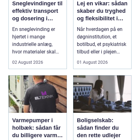
Sneglevindinger til
Lej en vikar: sådan
effektiv transport
skaber du tryghed
og dosering i
og fleksibilitet i
industrien
hverdagen
En sneglevinding er
Når hverdagen på en
hjertet i mange
døgninstitution, et
industrielle anlæg,
botilbud, et psykiatrisk
hvor materialer skal
tilbud eller i plejen
flyttes, doseres eller ...
pludselig ænd...
02 August 2026
01 August 2026
Varmepumper i
Boligselskab:
holbæk: sådan får
sådan finder du
du billigere varme
den rette udlejer