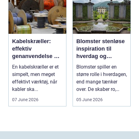
Kabelskræller:
Blomster stenløse
effektiv
inspiration til
genanvendelse og
hverdag og
bedre økonomi i
særlige øjeblikke
En kabelskræller er et
Blomster spiller en
kabelhåndtering
simpelt, men meget
større rolle i hverdagen,
effektivt værktøj, når
end mange tænker
kabler ska...
over. De skaber ro,
glæde og nærvær, ...
07 June 2026
05 June 2026