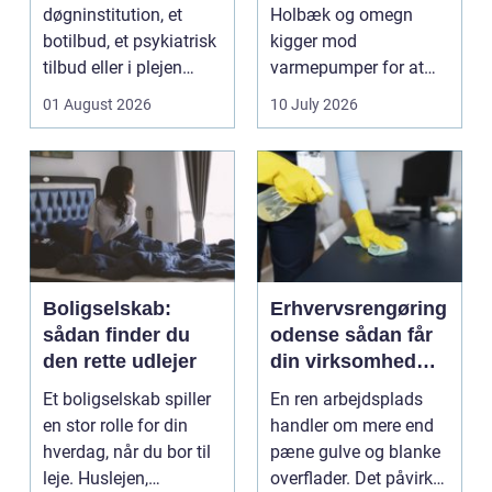
indeklima
døgninstitution, et
Holbæk og omegn
botilbud, et psykiatrisk
kigger mod
tilbud eller i plejen
varmepumper for at
pludselig ænd...
sænke
01 August 2026
10 July 2026
varmeregningen og få
et sunde...
Boligselskab:
Erhvervsrengøring
sådan finder du
odense sådan får
den rette udlejer
din virksomhed
mest værdi for
Et boligselskab spiller
En ren arbejdsplads
pengene
en stor rolle for din
handler om mere end
hverdag, når du bor til
pæne gulve og blanke
leje. Huslejen,
overflader. Det påvirker