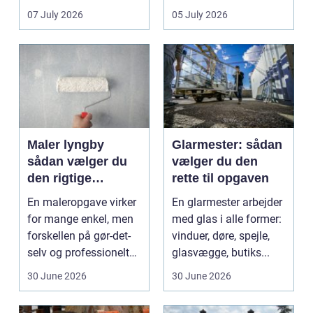
vedligeh...
både arbejdsmi...
07 July 2026
05 July 2026
Maler lyngby
Glarmester: sådan
sådan vælger du
vælger du den
den rigtige
rette til opgaven
fagmand
En maleropgave virker
En glarmester arbejder
for mange enkel, men
med glas i alle former:
forskellen på gør-det-
vinduer, døre, spejle,
selv og professionelt
glasvægge, butiks...
arbejde er of...
30 June 2026
30 June 2026