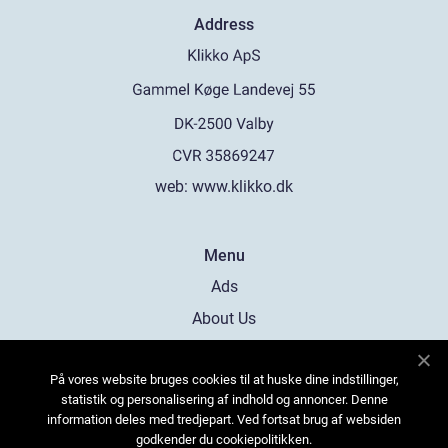
Address
web:
www.klikko.dk
Menu
Ads
About Us
Cookies
På vores website bruges cookies til at huske dine indstillinger,
Contact
statistik og personalisering af indhold og annoncer. Denne
Sitemap
information deles med tredjepart. Ved fortsat brug af websiden
godkender du cookiepolitikken.